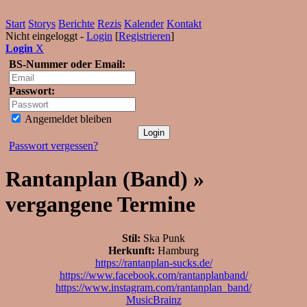
Start
Storys
Berichte
Rezis
Kalender
Kontakt
Nicht eingeloggt -
Login
[
Registrieren
]
Login
X
BS-Nummer oder Email:
Passwort:
Angemeldet bleiben
Passwort vergessen?
Rantanplan (Band) »
vergangene Termine
Stil:
Ska Punk
Herkunft:
Hamburg
https://rantanplan-sucks.de/
https://www.facebook.com/rantanplanband/
https://www.instagram.com/rantanplan_band/
MusicBrainz