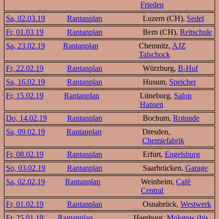
Frieden
Sa, 02.03.19
Rantanplan
Luzern (CH),
Sedel
Fr, 01.03.19
Rantanplan
Bern (CH),
Reitschule
Sa, 23.02.19
Rantanplan
Chemnitz,
AJZ
Talschock
Fr, 22.02.19
Rantanplan
Würzburg,
B-Hof
Sa, 16.02.19
Rantanplan
Husum,
Speicher
Fr, 15.02.19
Rantanplan
Lüneburg,
Salon
Hansen
Do, 14.02.19
Rantanplan
Bochum,
Rotunde
Sa, 09.02.19
Rantanplan
Dresden,
Chemiefabrik
Fr, 08.02.19
Rantanplan
Erfurt,
Engelsburg
So, 03.02.19
Rantanplan
Saarbrücken,
Garage
Sa, 02.02.19
Rantanplan
Weinheim,
Café
Central
Fr, 01.02.19
Rantanplan
Osnabrück,
Westwerk
Fr, 25.01.19
Rantanplan
Hamburg,
Molotow (bis