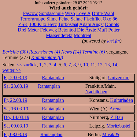
Infos zuletzt geändert: 29.07.2026 03:17
Wird auch gehört:
Pascow
Sondaschule
Wizo
Love A
Dritte Wahl
Terrorgruppe
Slime
Feine Sahne Fischfilet
Oxo 86
ZSK
100 Kilo Herz
Turbostaat
Adam Angst
Donots
Drei Meter Feldweg
Betontod
Die Ärzte
Muff Potter
Massendefekt
Montreal
(powered by
last.fm
)
Berichte (30)
Rezensionen (4)
News (14)
Termine (6)
vergangene
Termine (277)
Kommentare (0)
Seiten:
<< zurück
,
1
,
2
,
3
,
4
, 5,
6
,
7
,
8
,
9
,
10
,
11
,
12
,
13
,
14
,
weiter >>
Fr, 29.03.19
Rantanplan
Stuttgart,
Universum
Sa, 23.03.19
Rantanplan
Frankfurt/Main,
Nachtleben
Fr, 22.03.19
Rantanplan
Konstanz,
Kulturladen
Sa, 16.03.19
Rantanplan
Wien (A),
Arena
Do, 14.03.19
Rantanplan
Nürnberg,
Z-Bau
Sa, 09.03.19
Rantanplan
Leipzig,
Moritzbastei
Fr, 08.03.19
Rantanplan
Berlin,
Musik &