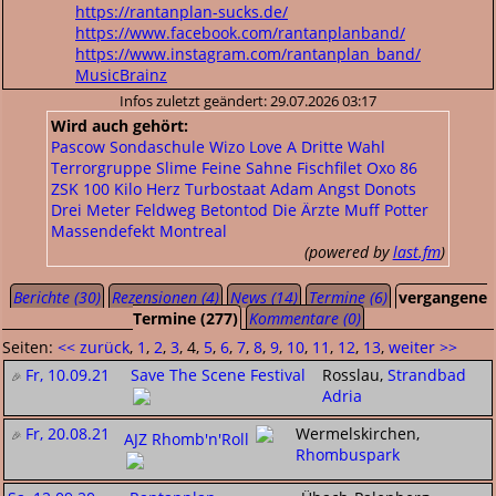
https://rantanplan-sucks.de/
https://www.facebook.com/rantanplanband/
https://www.instagram.com/rantanplan_band/
MusicBrainz
Infos zuletzt geändert: 29.07.2026 03:17
Wird auch gehört:
Pascow
Sondaschule
Wizo
Love A
Dritte Wahl
Terrorgruppe
Slime
Feine Sahne Fischfilet
Oxo 86
ZSK
100 Kilo Herz
Turbostaat
Adam Angst
Donots
Drei Meter Feldweg
Betontod
Die Ärzte
Muff Potter
Massendefekt
Montreal
(powered by
last.fm
)
Berichte (30)
Rezensionen (4)
News (14)
Termine (6)
vergangene
Termine (277)
Kommentare (0)
Seiten:
<< zurück
,
1
,
2
,
3
, 4,
5
,
6
,
7
,
8
,
9
,
10
,
11
,
12
,
13
,
weiter >>
Fr, 10.09.21
Save The Scene Festival
Rosslau,
Strandbad
Adria
Fr, 20.08.21
Wermelskirchen,
AJZ Rhomb'n'Roll
Rhombuspark