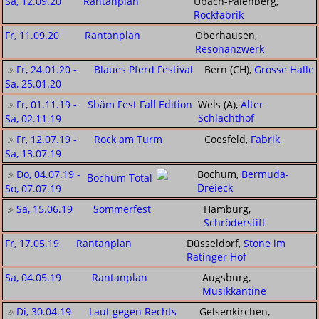
Sa, 12.09.20
Rantanplan
Übach-Palenberg,
Rockfabrik
Fr, 11.09.20
Rantanplan
Oberhausen,
Resonanzwerk
Fr, 24.01.20 -
Blaues Pferd Festival
Bern (CH),
Grosse Halle
Sa, 25.01.20
Fr, 01.11.19 -
Sbäm Fest Fall Edition
Wels (A),
Alter
Schlachthof
Sa, 02.11.19
Fr, 12.07.19 -
Rock am Turm
Coesfeld,
Fabrik
Sa, 13.07.19
Do, 04.07.19 -
Bochum,
Bermuda-
Bochum Total
Dreieck
So, 07.07.19
Sa, 15.06.19
Sommerfest
Hamburg,
Schröderstift
Fr, 17.05.19
Rantanplan
Düsseldorf,
Stone im
Ratinger Hof
Sa, 04.05.19
Rantanplan
Augsburg,
Musikkantine
Di, 30.04.19
Laut gegen Rechts
Gelsenkirchen,