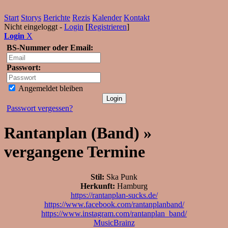
Start
Storys
Berichte
Rezis
Kalender
Kontakt
Nicht eingeloggt -
Login
[
Registrieren
]
Login
X
BS-Nummer oder Email:
Passwort:
Angemeldet bleiben
Passwort vergessen?
Rantanplan (Band) »
vergangene Termine
Stil:
Ska Punk
Herkunft:
Hamburg
https://rantanplan-sucks.de/
https://www.facebook.com/rantanplanband/
https://www.instagram.com/rantanplan_band/
MusicBrainz