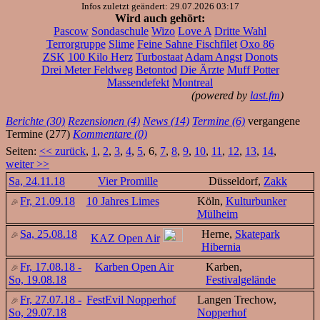
Infos zuletzt geändert: 29.07.2026 03:17
Wird auch gehört:
Pascow
Sondaschule
Wizo
Love A
Dritte Wahl
Terrorgruppe
Slime
Feine Sahne Fischfilet
Oxo 86
ZSK
100 Kilo Herz
Turbostaat
Adam Angst
Donots
Drei Meter Feldweg
Betontod
Die Ärzte
Muff Potter
Massendefekt
Montreal
(powered by
last.fm
)
Berichte (30)
Rezensionen (4)
News (14)
Termine (6)
vergangene
Termine (277)
Kommentare (0)
Seiten:
<< zurück
,
1
,
2
,
3
,
4
,
5
, 6,
7
,
8
,
9
,
10
,
11
,
12
,
13
,
14
,
weiter >>
Sa, 24.11.18
Vier Promille
Düsseldorf,
Zakk
Fr, 21.09.18
10 Jahres Limes
Köln,
Kulturbunker
Mülheim
Sa, 25.08.18
Herne,
Skatepark
KAZ Open Air
Hibernia
Fr, 17.08.18 -
Karben Open Air
Karben,
So, 19.08.18
Festivalgelände
Fr, 27.07.18 -
FestEvil Nopperhof
Langen Trechow,
So, 29.07.18
Nopperhof