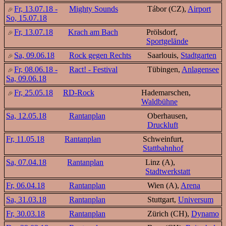
Fr, 13.07.18 -
Mighty Sounds
Tábor (CZ),
Airport
So, 15.07.18
Fr, 13.07.18
Krach am Bach
Prölsdorf,
Sportgelände
Sa, 09.06.18
Rock gegen Rechts
Saarlouis,
Stadtgarten
Fr, 08.06.18 -
Ract! - Festival
Tübingen,
Anlagensee
Sa, 09.06.18
Fr, 25.05.18
RD-Rock
Hademarschen,
Waldbühne
Sa, 12.05.18
Rantanplan
Oberhausen,
Druckluft
Fr, 11.05.18
Rantanplan
Schweinfurt,
Stattbahnhof
Sa, 07.04.18
Rantanplan
Linz (A),
Stadtwerkstatt
Fr, 06.04.18
Rantanplan
Wien (A),
Arena
Sa, 31.03.18
Rantanplan
Stuttgart,
Universum
Fr, 30.03.18
Rantanplan
Zürich (CH),
Dynamo