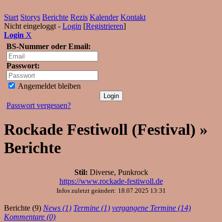
Start
Storys
Berichte
Rezis
Kalender
Kontakt
Nicht eingeloggt -
Login
[
Registrieren
]
Login
X
BS-Nummer oder Email:
Passwort:
Angemeldet bleiben
Passwort vergessen?
Rockade Festiwoll (Festival) »
Berichte
Stil:
Diverse, Punkrock
https://www.rockade-festiwoll.de
Infos zuletzt geändert: 18.07.2025 13:31
Berichte (9)
News (1)
Termine (1)
vergangene Termine (14)
Kommentare (0)