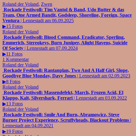
Roland der Voland
,
Zwen
Rockade Festiwoll: Tim Vantol & Band, Udo Butter & das
Team, One Armed Bandit, Godsleep, Shoreline, Foreign, Space
Ventura
| Lennestadt am 06.09.2025
▶15 Fotos
Roland der Voland
Rockade Festiwoll: Blood Command, Eradicator, Sperling,
Emmerich, Stereokeys, Burn Juniper, Alight Havens, Suicide
Of Society
| Lennestadt am 07.09.2024
▶11 Fotos
1 Kommentar
Roland der Voland
Rockade Festiwoll: Rantanplan, Two And A Half Girl, Slope,
Goodbye Blue Monday, Davy Jones
| Lennestadt am 02.09.2023
▶8 Fotos
Roland der Voland
Rockade Festiwoll: Massendefekt, March, Frozen Acid, El
Klappo, Kalt, Silvershark, Ferrari
| Lennestadt am 03.09.2022
▶13 Fotos
Roland der Voland
Rockade Festiwoll: Smile And Burn, Abramowicz, Steve
Burner Project Experience, Scruffyheads, Blackout Problems
|
Lennestadt am 04.09.2021
▶19 Fotos