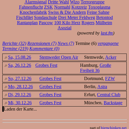
Alarmsignal
Dritte Wahl
Wizo
Terrorgruppe
Fahnenflucht
ZSK
Normahl
Kotzreiz
Toxoplasma
Knochenfabrik
Swiss & Die Andern
Feine Sahne
Fischfilet
Sondaschule
Drei Meter Feldweg
Betontod
Rantanplan
Pascow
100 Kilo Herz
Rogers
Mülheim
Asozial
(powered by
last.fm
)
Berichte (32)
Rezensionen (7)
News (7)
Termine (6)
vergangene
Termine (219)
Kommentare (0)
Sa, 15.08.26
Stemweder Open Air
Stemwede,
Acker
Sa, 26.12.26
Grobes Fest
Hamburg,
Große
Freiheit 36
So, 27.12.26
Grobes Fest
Dortmund,
FZW
Mo, 28.12.26
Grobes Fest
Berlin,
Astra
Di, 29.12.26
Grobes Fest
Erfurt,
Central Club
Mi, 30.12.26
Grobes Fest
München,
Backstage
Laden der Karte...
part of
bierschinken.net