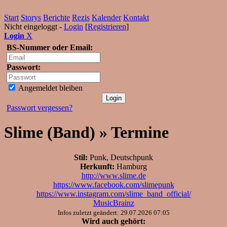
Start
Storys
Berichte
Rezis
Kalender
Kontakt
Nicht eingeloggt -
Login
[
Registrieren
]
Login
X
BS-Nummer oder Email:
Passwort:
Angemeldet bleiben
Passwort vergessen?
Slime (Band) » Termine
Stil:
Punk, Deutschpunk
Herkunft:
Hamburg
http://www.slime.de
https://www.facebook.com/slimepunk
https://www.instagram.com/slime_band_official/
MusicBrainz
Infos zuletzt geändert: 29.07.2026 07:05
Wird auch gehört: