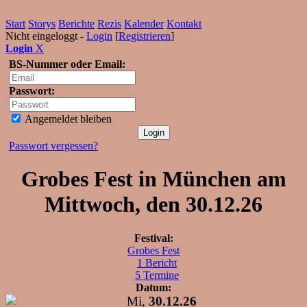
Start
Storys
Berichte
Rezis
Kalender
Kontakt
Nicht eingeloggt -
Login
[
Registrieren
]
Login
X
BS-Nummer oder Email:
Passwort:
Angemeldet bleiben
Passwort vergessen?
Grobes Fest in München am
Mittwoch, den 30.12.26
Festival:
Grobes Fest
1 Bericht
5 Termine
Datum:
Mi,
30.12.26