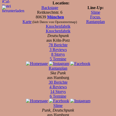
Location:
Backstage
Line-Up:
Reitknechtstr. 6
Slime
80639
München
Focus.
Karte
Rantanplan
(lädt Daten von Openstreetmap)
Knochenfabrik
Knochenfabrik
Deutschpunk
aus Köln-Porz
78 Berichte
3 Reviews
8 Storys
5 Termine
Rantanplan
Ska Punk
aus Hamburg
30 Berichte
4 Reviews
14 Storys
6 Termine
Slime
Punk, Deutschpunk
aus Hamburg