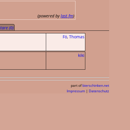
(powered by
last.fm
)
are (0)
Fö
,
Thomas
kiki
part of
bierschinken.net
Impressum
|
Datenschutz