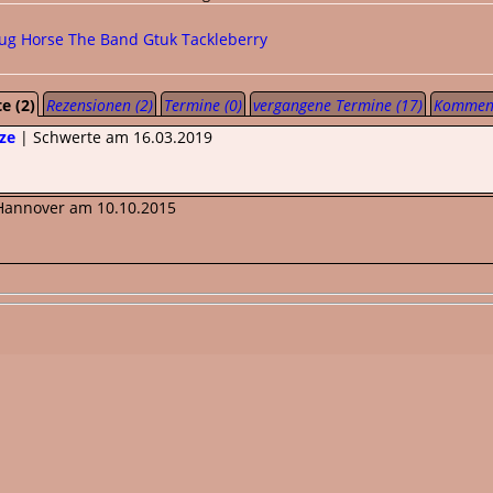
lug
Horse The Band
Gtuk
Tackleberry
e (2)
Rezensionen (2)
Termine (0)
vergangene Termine (17)
Komment
sze
| Schwerte am 16.03.2019
Hannover am 10.10.2015