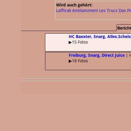
Wird auch gehört:
Lafftrak
Antitainment
Les Trucs
Das F
Bericht
HC Baxxter, Snarg, Alles.Schei
▶15 Fotos
Freiburg, Snarg, Direct Juice
| 
▶18 Fotos