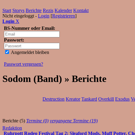
Start
Storys
Berichte
Rezis
Kalender
Kontakt
Nicht eingeloggt -
Login
[
Registrieren
]
Login
X
BS-Nummer oder Email:
Passwort:
Angemeldet bleiben
Passwort vergessen?
Sodom (Band) » Berichte
Destruction
Kreator
Tankard
Overkill
Exodus
V
Berichte (5)
Termine (0)
vergangene Termine (19)
Redaktion
Ruhrpott Rodeo Festival Tag 2: Sleaford Mods, Muff Potter, Che