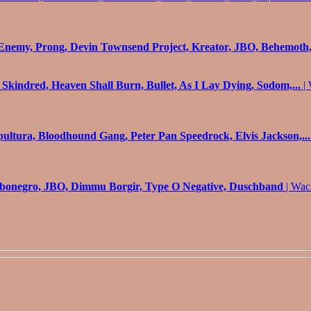
nemy, Prong, Devin Townsend Project, Kreator, JBO, Behemoth,.
 Skindred, Heaven Shall Burn, Bullet, As I Lay Dying, Sodom,...
| 
epultura, Bloodhound Gang, Peter Pan Speedrock, Elvis Jackson,...
rbonegro, JBO, Dimmu Borgir, Type O Negative, Duschband
| Wac