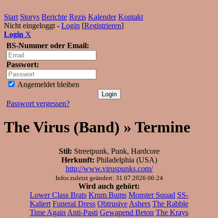
Start
Storys
Berichte
Rezis
Kalender
Kontakt
Nicht eingeloggt -
Login
[
Registrieren
]
Login
X
BS-Nummer oder Email:
Passwort:
Angemeldet bleiben
Passwort vergessen?
The Virus (Band) » Termine
Stil:
Streetpunk, Punk, Hardcore
Herkunft:
Philadelphia (USA)
http://www.viruspunks.com/
Infos zuletzt geändert: 31.07.2026 06:24
Wird auch gehört:
Lower Class Brats
Krum Bums
Monster Squad
SS-
Kaliert
Funeral Dress
Obtrusive
Ashers
The Rabble
Time Again
Anti-Pasti
Gewapend Beton
The Krays