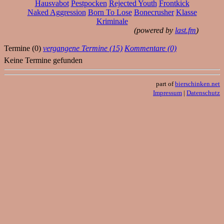
Hausvabot
Pestpocken
Rejected Youth
Frontkick
Naked Aggression
Born To Lose
Bonecrusher
Klasse
Kriminale
(powered by
last.fm
)
Termine (0)
vergangene Termine (15)
Kommentare (0)
Keine Termine gefunden
part of
bierschinken.net
Impressum
|
Datenschutz