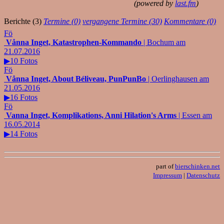
(powered by
last.fm
)
Berichte (3)
Termine (0)
vergangene Termine (30)
Kommentare (0)
Fö
Vånna Inget, Katastrophen-Kommando
| Bochum am
21.07.2016
▶10 Fotos
Fö
Vånna Inget, About Béliveau, PunPunBo
| Oerlinghausen am
21.05.2016
▶16 Fotos
Fö
Vanna Inget, Komplikations, Anni Hilation's Arms
| Essen am
16.05.2014
▶14 Fotos
part of
bierschinken.net
Impressum
|
Datenschutz