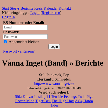
Start
Storys
Berichte
Rezis
Kalender
Kontakt
Nicht eingeloggt -
Login
[
Registrieren
]
Login
X
BS-Nummer oder Email:
Passwort:
Angemeldet bleiben
Passwort vergessen?
Vånna Inget (Band) » Berichte
Stil:
Punkrock, Pop
Herkunft:
Schweden
http://www.vannainget.se/
Infos zuletzt geändert: 30.07.2026 00:49
Wird auch gehört:
Slöa Knivar
Lastkaj 14
Terrible Feelings
Twin Pigs
Rotten Mind
Tiger Bell
The High Hats
AC4
Harda
Tider