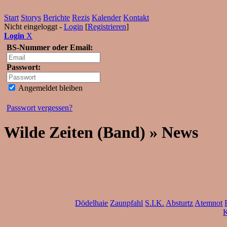
Start
Storys
Berichte
Rezis
Kalender
Kontakt
Nicht eingeloggt -
Login
[
Registrieren
]
Login
X
BS-Nummer oder Email:
Passwort:
Angemeldet bleiben
Passwort vergessen?
Wilde Zeiten (Band) » News
Dödelhaie
Zaunpfahl
S.I.K.
Absturtz
Atemnot
K