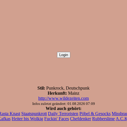
Stil:
Punkrock, Deutschpunk
Herkunft:
Mainz
http://www.wildezeiten.com
Infos zuletzt geändert: 01.08.2026 07:09
Wird auch gehört:
Rasta Knast
Staatspunkrott
Daily Terroristen
Pöbel & Gesocks
Missbra
afkas
Heiter bis Wolkig
Fuckin' Faces
Chefdenker
Rubberslime
A.C.K