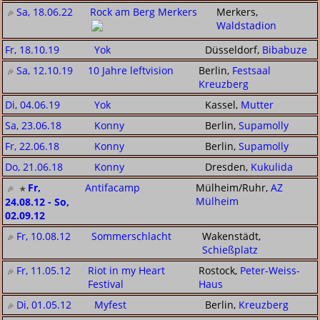
Sa, 18.06.22
Rock am Berg Merkers
Merkers,
Waldstadion
Fr, 18.10.19
Yok
Düsseldorf,
Bibabuze
Sa, 12.10.19
10 Jahre leftvision
Berlin,
Festsaal
Kreuzberg
Di, 04.06.19
Yok
Kassel,
Mutter
Sa, 23.06.18
Konny
Berlin,
Supamolly
Fr, 22.06.18
Konny
Berlin,
Supamolly
Do, 21.06.18
Konny
Dresden,
Kukulida
Fr,
Antifacamp
Mülheim/Ruhr,
AZ
Mülheim
24.08.12 - So,
02.09.12
Fr, 10.08.12
Sommerschlacht
Wakenstädt,
Schießplatz
Fr, 11.05.12
Riot in my Heart
Rostock,
Peter-Weiss-
Festival
Haus
Di, 01.05.12
Myfest
Berlin,
Kreuzberg