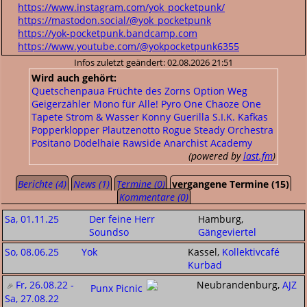
https://www.instagram.com/yok_pocketpunk/
https://mastodon.social/@yok_pocketpunk
https://yok-pocketpunk.bandcamp.com
https://www.youtube.com/@yokpocketpunk6355
Infos zuletzt geändert: 02.08.2026 21:51
Wird auch gehört:
Quetschenpaua
Früchte des Zorns
Option Weg
Geigerzähler
Mono für Alle!
Pyro One
Chaoze One
Tapete
Strom & Wasser
Konny
Guerilla
S.I.K.
Kafkas
Popperklopper
Plautzenotto
Rogue Steady Orchestra
Positano
Dödelhaie
Rawside
Anarchist Academy
(powered by
last.fm
)
Berichte (4)
News (1)
Termine (0)
vergangene Termine (15)
Kommentare (0)
Sa, 01.11.25
Der feine Herr
Hamburg,
Soundso
Gängeviertel
So, 08.06.25
Yok
Kassel,
Kollektivcafé
Kurbad
Fr, 26.08.22 -
Neubrandenburg,
AJZ
Punx Picnic
Sa, 27.08.22