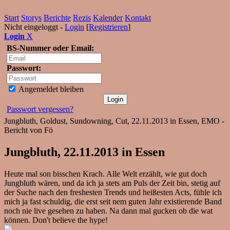
Start
Storys
Berichte
Rezis
Kalender
Kontakt
Nicht eingeloggt -
Login
[
Registrieren
]
Login
X
BS-Nummer oder Email:
Passwort:
Angemeldet bleiben
Passwort vergessen?
Jungbluth, Goldust, Sundowning, Cut, 22.11.2013 in Essen, EMO -
Bericht von Fö
Jungbluth, 22.11.2013 in Essen
Heute mal son bisschen Krach. Alle Welt erzählt, wie gut doch
Jungbluth wären, und da ich ja stets am Puls der Zeit bin, stetig auf
der Suche nach den freshesten Trends und heißesten Acts, fühle ich
mich ja fast schuldig, die erst seit nem guten Jahr existierende Band
noch nie live gesehen zu haben. Na dann mal gucken ob die wat
können. Don't believe the hype!