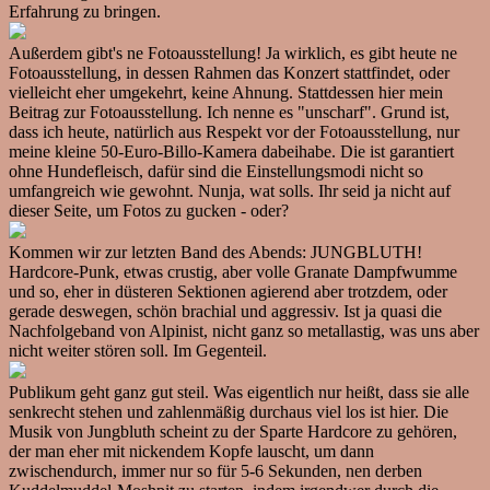
Erfahrung zu bringen.
Außerdem gibt's ne Fotoausstellung! Ja wirklich, es gibt heute ne
Fotoausstellung, in dessen Rahmen das Konzert stattfindet, oder
vielleicht eher umgekehrt, keine Ahnung. Stattdessen hier mein
Beitrag zur Fotoausstellung. Ich nenne es "unscharf". Grund ist,
dass ich heute, natürlich aus Respekt vor der Fotoausstellung, nur
meine kleine 50-Euro-Billo-Kamera dabeihabe. Die ist garantiert
ohne Hundefleisch, dafür sind die Einstellungsmodi nicht so
umfangreich wie gewohnt. Nunja, wat solls. Ihr seid ja nicht auf
dieser Seite, um Fotos zu gucken - oder?
Kommen wir zur letzten Band des Abends: JUNGBLUTH!
Hardcore-Punk, etwas crustig, aber volle Granate Dampfwumme
und so, eher in düsteren Sektionen agierend aber trotzdem, oder
gerade deswegen, schön brachial und aggressiv. Ist ja quasi die
Nachfolgeband von Alpinist, nicht ganz so metallastig, was uns aber
nicht weiter stören soll. Im Gegenteil.
Publikum geht ganz gut steil. Was eigentlich nur heißt, dass sie alle
senkrecht stehen und zahlenmäßig durchaus viel los ist hier. Die
Musik von Jungbluth scheint zu der Sparte Hardcore zu gehören,
der man eher mit nickendem Kopfe lauscht, um dann
zwischendurch, immer nur so für 5-6 Sekunden, nen derben