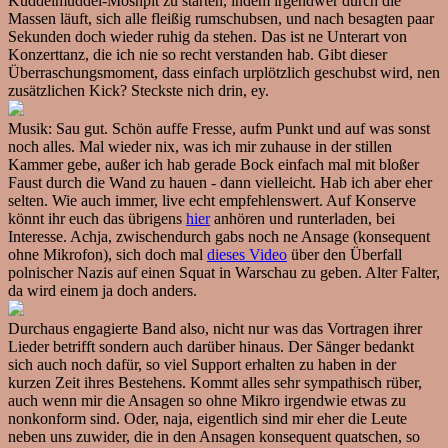
Kuddelmuddel-Moshpit zu starten, indem irgendwer durch die
Massen läuft, sich alle fleißig rumschubsen, und nach besagten paar
Sekunden doch wieder ruhig da stehen. Das ist ne Unterart von
Konzerttanz, die ich nie so recht verstanden hab. Gibt dieser
Überraschungsmoment, dass einfach urplötzlich geschubst wird, nen
zusätzlichen Kick? Steckste nich drin, ey.
Musik: Sau gut. Schön auffe Fresse, aufm Punkt und auf was sonst
noch alles. Mal wieder nix, was ich mir zuhause in der stillen
Kammer gebe, außer ich hab gerade Bock einfach mal mit bloßer
Faust durch die Wand zu hauen - dann vielleicht. Hab ich aber eher
selten. Wie auch immer, live echt empfehlenswert. Auf Konserve
könnt ihr euch das übrigens
hier
anhören und runterladen, bei
Interesse. Achja, zwischendurch gabs noch ne Ansage (konsequent
ohne Mikrofon), sich doch mal
dieses Video
über den Überfall
polnischer Nazis auf einen Squat in Warschau zu geben. Alter Falter,
da wird einem ja doch anders.
Durchaus engagierte Band also, nicht nur was das Vortragen ihrer
Lieder betrifft sondern auch darüber hinaus. Der Sänger bedankt
sich auch noch dafür, so viel Support erhalten zu haben in der
kurzen Zeit ihres Bestehens. Kommt alles sehr sympathisch rüber,
auch wenn mir die Ansagen so ohne Mikro irgendwie etwas zu
nonkonform sind. Oder, naja, eigentlich sind mir eher die Leute
neben uns zuwider, die in den Ansagen konsequent quatschen, so