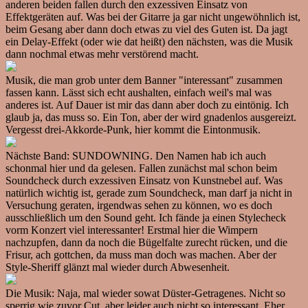
anderen beiden fallen durch den exzessiven Einsatz von
Effektgeräten auf. Was bei der Gitarre ja gar nicht ungewöhnlich ist,
beim Gesang aber dann doch etwas zu viel des Guten ist. Da jagt
ein Delay-Effekt (oder wie dat heißt) den nächsten, was die Musik
dann nochmal etwas mehr verstörend macht.
Musik, die man grob unter dem Banner "interessant" zusammen
fassen kann. Lässt sich echt aushalten, einfach weil's mal was
anderes ist. Auf Dauer ist mir das dann aber doch zu eintönig. Ich
glaub ja, das muss so. Ein Ton, aber der wird gnadenlos ausgereizt.
Vergesst drei-Akkorde-Punk, hier kommt die Eintonmusik.
Nächste Band: SUNDOWNING. Den Namen hab ich auch
schonmal hier und da gelesen. Fallen zunächst mal schon beim
Soundcheck durch exzessiven Einsatz von Kunstnebel auf. Was
natürlich wichtig ist, gerade zum Soundcheck, man darf ja nicht in
Versuchung geraten, irgendwas sehen zu können, wo es doch
ausschließlich um den Sound geht. Ich fände ja einen Stylecheck
vorm Konzert viel interessanter! Erstmal hier die Wimpern
nachzupfen, dann da noch die Bügelfalte zurecht rücken, und die
Frisur, ach gottchen, da muss man doch was machen. Aber der
Style-Sheriff glänzt mal wieder durch Abwesenheit.
Die Musik: Naja, mal wieder sowat Düster-Getragenes. Nicht so
sperrig wie zuvor Cut, aber leider auch nicht so interessant. Eher,