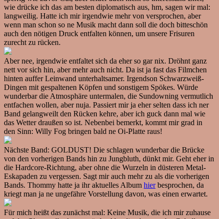
wie drücke ich das am besten diplomatisch aus, hm, sagen wir mal:
langweilig. Hatte ich mir irgendwie mehr von versprochen, aber
wenn man schon so ne Musik macht dann soll die doch bitteschön
auch den nötigen Druck entfalten können, um unsere Frisuren
zurecht zu rücken.
Aber nee, irgendwie entfaltet sich da eher so gar nix. Dröhnt ganz
nett vor sich hin, aber mehr auch nicht. Da ist ja fast das Filmchen
hinten auffer Leinwand unterhaltsamer. Irgendson Schwarzweiß-
Dingen mit gespaltenen Köpfen und sonstigem Spökes. Würde
wunderbar die Atmosphäre untermalen, die Sundowning vermutlich
entfachen wollen, aber nuja. Passiert mir ja eher selten dass ich ner
Band gelangweilt den Rücken kehre, aber ich guck dann mal wie
das Wetter draußen so ist. Nebenbei bemerkt, kommt mir grad in
den Sinn: Willy Fog bringen bald ne Oi-Platte raus!
Nächste Band: GOLDUST! Die schlagen wunderbar die Brücke
von den vorherigen Bands hin zu Jungbluth, dünkt mir. Geht eher in
die Hardcore-Richtung, aber ohne die Wurzeln in düsteren Metal-
Eskapaden zu vergessen. Sagt mir auch mehr zu als die vorherigen
Bands. Thommy hatte ja ihr aktuelles Album
hier
besprochen, da
kriegt man ja ne ungefähre Vorstellung davon, was einen erwartet.
Für mich heißt das zunächst mal: Keine Musik, die ich mir zuhause