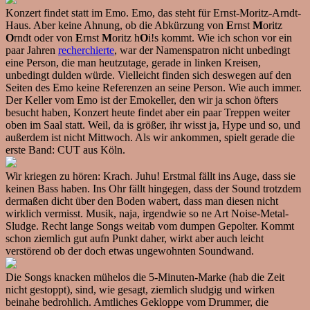
Konzert findet statt im Emo. Emo, das steht für Ernst-Moritz-Arndt-
Haus. Aber keine Ahnung, ob die Abkürzung von
E
rnst
M
oritz
O
rndt oder von
E
rnst
M
oritz h
O
i!s kommt. Wie ich schon vor ein
paar Jahren
recherchierte
, war der Namenspatron nicht unbedingt
eine Person, die man heutzutage, gerade in linken Kreisen,
unbedingt dulden würde. Vielleicht finden sich deswegen auf den
Seiten des Emo keine Referenzen an seine Person. Wie auch immer.
Der Keller vom Emo ist der Emokeller, den wir ja schon öfters
besucht haben, Konzert heute findet aber ein paar Treppen weiter
oben im Saal statt. Weil, da is größer, ihr wisst ja, Hype und so, und
außerdem ist nicht Mittwoch. Als wir ankommen, spielt gerade die
erste Band: CUT aus Köln.
Wir kriegen zu hören: Krach. Juhu! Erstmal fällt ins Auge, dass sie
keinen Bass haben. Ins Ohr fällt hingegen, dass der Sound trotzdem
dermaßen dicht über den Boden wabert, dass man diesen nicht
wirklich vermisst. Musik, naja, irgendwie so ne Art Noise-Metal-
Sludge. Recht lange Songs weitab vom dumpen Gepolter. Kommt
schon ziemlich gut aufn Punkt daher, wirkt aber auch leicht
verstörend ob der doch etwas ungewohnten Soundwand.
Die Songs knacken mühelos die 5-Minuten-Marke (hab die Zeit
nicht gestoppt), sind, wie gesagt, ziemlich sludgig und wirken
beinahe bedrohlich. Amtliches Gekloppe vom Drummer, die