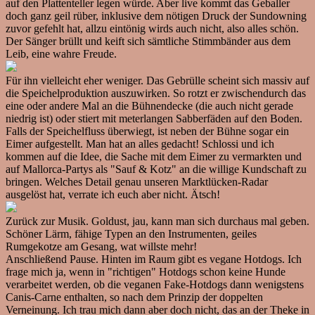
auf den Plattenteller legen würde. Aber live kommt das Geballer
doch ganz geil rüber, inklusive dem nötigen Druck der Sundowning
zuvor gefehlt hat, allzu eintönig wirds auch nicht, also alles schön.
Der Sänger brüllt und keift sich sämtliche Stimmbänder aus dem
Leib, eine wahre Freude.
Für ihn vielleicht eher weniger. Das Gebrülle scheint sich massiv auf
die Speichelproduktion auszuwirken. So rotzt er zwischendurch das
eine oder andere Mal an die Bühnendecke (die auch nicht gerade
niedrig ist) oder stiert mit meterlangen Sabberfäden auf den Boden.
Falls der Speichelfluss überwiegt, ist neben der Bühne sogar ein
Eimer aufgestellt. Man hat an alles gedacht! Schlossi und ich
kommen auf die Idee, die Sache mit dem Eimer zu vermarkten und
auf Mallorca-Partys als "Sauf & Kotz" an die willige Kundschaft zu
bringen. Welches Detail genau unseren Marktlücken-Radar
ausgelöst hat, verrate ich euch aber nicht. Ätsch!
Zurück zur Musik. Goldust, jau, kann man sich durchaus mal geben.
Schöner Lärm, fähige Typen an den Instrumenten, geiles
Rumgekotze am Gesang, wat willste mehr!
Anschließend Pause. Hinten im Raum gibt es vegane Hotdogs. Ich
frage mich ja, wenn in "richtigen" Hotdogs schon keine Hunde
verarbeitet werden, ob die veganen Fake-Hotdogs dann wenigstens
Canis-Carne enthalten, so nach dem Prinzip der doppelten
Verneinung. Ich trau mich dann aber doch nicht, das an der Theke in