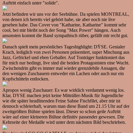
Auftritt einfach unter "solide".
Jetzt befinden wir uns vor der Seebühne. Da spielen MONTREAL,
von denen ich bereits viel gehört habe, sie aber noch nie live
gesehen habe. Das Cover von "Katharine, Katharine" kommt sehr
cool, bei mir bleibt noch der Song "Max Power" hängen. Auch
ansonsten kommt die Band sympathisch rüber, gefällt mir recht gut.
Danach spielt mein persönliches Tageshighlight: DŸSE. Genialer
Krach, lediglich von zwei Personen präsentiert, super Mischung aus
Jazz, Gefrickel und eben Geballer. Auf Tonträger funktioniert das
für mich nur bedingt, live sind die beiden Protagonisten eine Wucht.
Zwischendrin gibt es immer mal wieder grenzdebile Ansagen, die
den wenigen Zuschauern entweder ein Lachen oder auch nur ein
Kopfschütteln entlocken.
Apropos wenig Zuschauer: Es war wirklich verdammt wenig los.
Klar, DYSE machen jetzt keine Mitträller-Musik für Jugendliche
wie die später headlinenden Feine Sahne Fischfilet, aber mir ist
dennoch schleierhaft, warum man diese Band um 21.15 Uhr auf der
zweitgrößten Bühne spielen lässt. Dieser so schon geile Auftritt
wäre auf einer kleineren Bühne definitiv passender gewesen. Die
Kehrseite der Medaille wird unter dem nächsten Bild beschrieben.