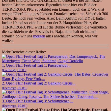
Das hier sind GO GO GAZELLE, zu denen wir bei den letzten
beiden Liedern ankommen. Eigentlich hätte hier ein Bild der
TERRORGRUPPE abgebildet sein können, doch das E-Werk ist
wegen Überfüllung geschlossen. Draußen stehen mit Sicherheit 300
Leute, die noch rein wollen. Also: Beim Auftritt von DYSE hätten
locker 10 mal so viele Leute vor der 2. Hauptbühne Platz, die
TERRORGRUPPE wird auf die Bühne verfrachtet, die vermutlich
die zweitkleinste des Festivals ist. Naja, dann halt nicht...mal
schauen ob wir uns
morgen
alles anschauen können, was wir
wollen.
Mehr Berichte dieser Reihe:
1. Open Flair Festival Tag 1: Passepartout,...
(Eschwege, 08.08.)
2. Open Flair Festival Tag 2: Gankino Circus...
(Eschwege, 09.08.)
3. Open Flair Festival Tag 3: Schrottgrenze,...
(Eschwege, 10.08.)