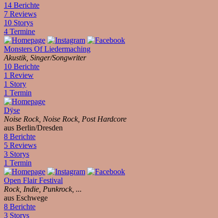
14 Berichte
7 Reviews
10 Storys
4 Termine
Monsters Of Liedermaching
Akustik, Singer/Songwriter
10 Berichte
1 Review
1 Story
1 Termin
Dÿse
Noise Rock, Noise Rock, Post Hardcore
aus Berlin/Dresden
8 Berichte
5 Reviews
3 Storys
1 Termin
Open Flair Festival
Rock, Indie, Punkrock, ...
aus Eschwege
8 Berichte
3 Storys