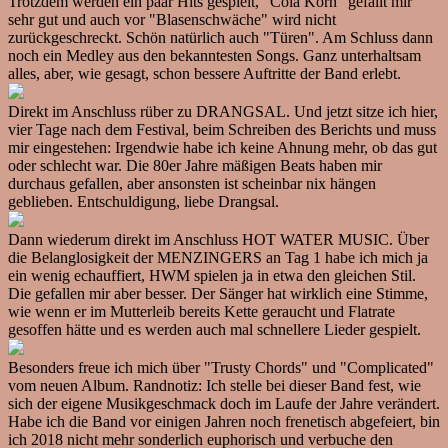
Trotzdem werden ein paar Hits gespielt, "Cola Korn" gefällt mir
sehr gut und auch vor "Blasenschwäche" wird nicht
zurückgeschreckt. Schön natürlich auch "Türen". Am Schluss dann
noch ein Medley aus den bekanntesten Songs. Ganz unterhaltsam
alles, aber, wie gesagt, schon bessere Auftritte der Band erlebt.
Direkt im Anschluss rüber zu DRANGSAL. Und jetzt sitze ich hier,
vier Tage nach dem Festival, beim Schreiben des Berichts und muss
mir eingestehen: Irgendwie habe ich keine Ahnung mehr, ob das gut
oder schlecht war. Die 80er Jahre mäßigen Beats haben mir
durchaus gefallen, aber ansonsten ist scheinbar nix hängen
geblieben. Entschuldigung, liebe Drangsal.
Dann wiederum direkt im Anschluss HOT WATER MUSIC. Über
die Belanglosigkeit der MENZINGERS an Tag 1 habe ich mich ja
ein wenig echauffiert, HWM spielen ja in etwa den gleichen Stil.
Die gefallen mir aber besser. Der Sänger hat wirklich eine Stimme,
wie wenn er im Mutterleib bereits Kette geraucht und Flatrate
gesoffen hätte und es werden auch mal schnellere Lieder gespielt.
Besonders freue ich mich über "Trusty Chords" und "Complicated"
vom neuen Album. Randnotiz: Ich stelle bei dieser Band fest, wie
sich der eigene Musikgeschmack doch im Laufe der Jahre verändert.
Habe ich die Band vor einigen Jahren noch frenetisch abgefeiert, bin
ich 2018 nicht mehr sonderlich euphorisch und verbuche den