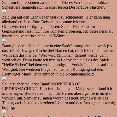
Zeit, um Impressionen zu sammeln. Dieses Werk heißt "unnütze
Scheißtiere sammeln sich in einer leeren Desperados-Flasche".
Zeit, um auf den Eschweger Markt zu schlendern. Hier kann man
allerhand erleben. Zum Beispiel bekomme ich eine
Gratiswurstverköstigung an diesem Stand. Eine Frau am
Gemüsestand lässt mich ihre Tomaten probieren. Ich beiße herzhaft
hinein und verspritze dabei ihr T-Shirt.
Dann gliedere ich mich kurz in eine Stadtführung ein und weiß jetzt,
dass die Eschweger Kirche drei Namen hat, die ich hier nicht nenne.
Wenn ich das mal bei "Wer wird Millionär" gefragt werde, dann
weiß ich es. Dann kaufe ich mir im Lottoladen ein Los des Spiels
"Heiße Sieben" bei dem wohl grantigsten Verkäufer, den es auf der
Welt gibt. Bei weiteren Fragen zu meinem Rundgang auf dem
Eschweger Markt: Bitte einfach in die Kommentarspalte.
So, jetzt aber mal erste Band: MONSTERS OF
LIEDERMACHING. Hab ich schon n paar Mal gesehen, fand ich
immer super. Heute reißen mich die Herren aber irgendwie nicht so
wirklich mit. Schwer zu sagen woran das liegt, irgendwie ist das
Timing zwischen den einzelnen Liedern und den Ansagen ein wenig
holprig.