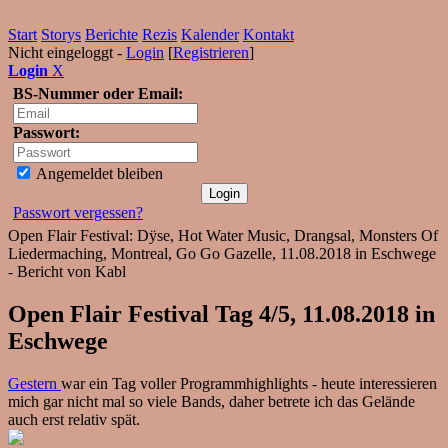
Start
Storys
Berichte
Rezis
Kalender
Kontakt
Nicht eingeloggt -
Login
[
Registrieren
]
Login
X
BS-Nummer oder Email:
Passwort:
Angemeldet bleiben
Passwort vergessen?
Open Flair Festival: Dÿse, Hot Water Music, Drangsal, Monsters Of
Liedermaching, Montreal, Go Go Gazelle, 11.08.2018 in Eschwege
- Bericht von Kabl
Open Flair Festival Tag 4/5, 11.08.2018 in
Eschwege
Gestern
war ein Tag voller Programmhighlights - heute interessieren
mich gar nicht mal so viele Bands, daher betrete ich das Gelände
auch erst relativ spät.