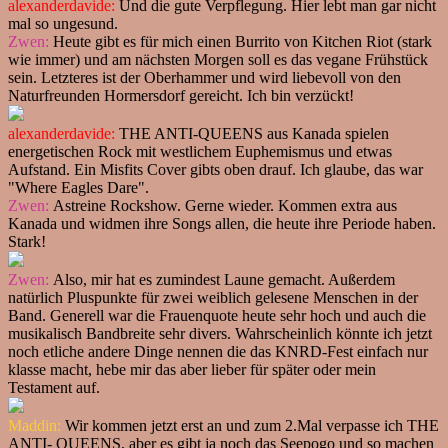
alexanderdavide:
Und die gute Verpflegung. Hier lebt man gar nicht
mal so ungesund.
Zwen:
Heute gibt es für mich einen Burrito von Kitchen Riot (stark
wie immer) und am nächsten Morgen soll es das vegane Frühstück
sein. Letzteres ist der Oberhammer und wird liebevoll von den
Naturfreunden Hormersdorf gereicht. Ich bin verzückt!
alexanderdavide:
THE ANTI-QUEENS aus Kanada spielen
energetischen Rock mit westlichem Euphemismus und etwas
Aufstand. Ein Misfits Cover gibts oben drauf. Ich glaube, das war
"Where Eagles Dare".
Zwen:
Astreine Rockshow. Gerne wieder. Kommen extra aus
Kanada und widmen ihre Songs allen, die heute ihre Periode haben.
Stark!
Zwen:
Also, mir hat es zumindest Laune gemacht. Außerdem
natürlich Pluspunkte für zwei weiblich gelesene Menschen in der
Band. Generell war die Frauenquote heute sehr hoch und auch die
musikalisch Bandbreite sehr divers. Wahrscheinlich könnte ich jetzt
noch etliche andere Dinge nennen die das KNRD-Fest einfach nur
klasse macht, hebe mir das aber lieber für später oder mein
Testament auf.
Maddin:
Wir kommen jetzt erst an und zum 2.Mal verpasse ich THE
ANTI- QUEENS, aber es gibt ja noch das Seepogo und so machen