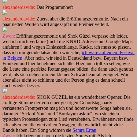
alexanderdavide:
Das Programmheft
alexanderdavide:
Zuerst aber die Eröffnungszeremonie. Nach ein
paar netten Worten wird angezapft und Freibier verteilt.
Zwen:
Eröffnungszeremonie und Shok Güzel verpasse ich leider,
weil ich mich verfahre (nicht die KNRD-Adresse auf Google Maps
anfahren!) und wegen Einlassschlange. Kacke, ich muss so pissen,
dass ich mir gerade tatsächlich wünsche,
ich wäre auf einem Festival
in Belgien
. Aber nein, wir sind in Deutschland bzw. Bayern bzw.
Franken und hier benehmen sich alle. Hier auch toll zu sehen, wie
die Leute eine perfekte Rettungsgasse bilden, die dann auch genutzt
wird, als sich neben mir ein kleiner Schwächeanfall ereignet. War
aber alles nicht so schlimm und der Person ging es dann schnell
auch wieder besser.
alexanderdavide:
SHOK GÜZEL ist ein wunderbarer Opener. Die
kräftige Stimme der von einer gestrigen Geburtstagsparty
verkaterten Frontperson mag ich und hörenswerte Songs haben sie,
darunter "Sick of You" und "Burdayım aşkım", wo sie einen
typischen Protestslogan zum Lied verarbeiten. Erwähnenswert finde
ich außerdem die wertvollen Ansagen, die wahrlich nicht viele
Bands haben. Ein Song widmen sie
Semra Ertan
.
Zwen:
Ich kriege nur noch die letzten Songs mit. Als ich