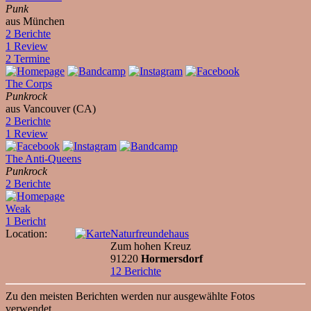
Punk
aus München
2 Berichte
1 Review
2 Termine
The Corps
Punkrock
aus Vancouver (CA)
2 Berichte
1 Review
The Anti-Queens
Punkrock
2 Berichte
Weak
1 Bericht
Location:
Naturfreundehaus
Zum hohen Kreuz
91220
Hormersdorf
12 Berichte
Zu den meisten Berichten werden nur ausgewählte Fotos
verwendet.