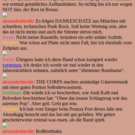
wir erstmal gemütliches Aufbautrinken. So richtig bin ich nur wegen
NOT hier, der Rest ist Bonus.
alexanderdavide:
Es folgen DANKESCHATZ aus München mit
schnellem, technischen Punk Rock. Soll keine Wertung sein, aber
das ist nicht meins und auch die Stimme stresst mich.
Zwen:
Nicht meine Baustelle, trotzdem ein sehr solider Auftritt.
Maddin:
War schon auf Platte nicht mein Fall, hör ich ebenfalls vom
Zeltplatz aus.
Zwen:
Übrigens hatte ich diese Band schon komplett wieder
vergessen
, ich denke ich werde sie mal wieder in den
Jahresrückblick nehmen, natürlich unter "dümmster Bandname".
alexanderdavide:
THE CORPS machen anständige Gitarrenmusik
mit einer guten Portion Selbstbewusstsein.
Gerdistan:
Die würde ich so beschreiben, wie Andi Kalb mal
Belvedere beschrieben hat: "Ohne das krasse Schlagzeug wär das
astreiner Pop". Aber geil. Geht gut rein.
Maddin:
Ich hab vom Sänger beim Pouzza Fest dieses Jahr nen
Akustikgig besucht und das hat mir gut gefallen. Wir gehen
gescheiterweise erstmal was essen, als die Band spielt.
alexanderdavide:
Rollbrettbahn