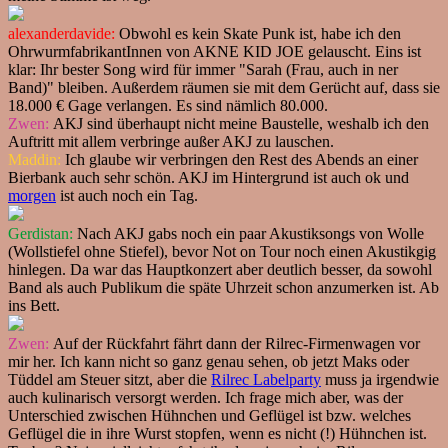
alexanderdavide:
Obwohl es kein Skate Punk ist, habe ich den
OhrwurmfabrikantInnen von AKNE KID JOE gelauscht. Eins ist
klar: Ihr bester Song wird für immer "Sarah (Frau, auch in ner
Band)" bleiben. Außerdem räumen sie mit dem Gerücht auf, dass sie
18.000 € Gage verlangen. Es sind nämlich 80.000.
Zwen:
AKJ sind überhaupt nicht meine Baustelle, weshalb ich den
Auftritt mit allem verbringe außer AKJ zu lauschen.
Maddin:
Ich glaube wir verbringen den Rest des Abends an einer
Bierbank auch sehr schön. AKJ im Hintergrund ist auch ok und
morgen
ist auch noch ein Tag.
Gerdistan:
Nach AKJ gabs noch ein paar Akustiksongs von Wolle
(Wollstiefel ohne Stiefel), bevor Not on Tour noch einen Akustikgig
hinlegen. Da war das Hauptkonzert aber deutlich besser, da sowohl
Band als auch Publikum die späte Uhrzeit schon anzumerken ist. Ab
ins Bett.
Zwen:
Auf der Rückfahrt fährt dann der Rilrec-Firmenwagen vor
mir her. Ich kann nicht so ganz genau sehen, ob jetzt Maks oder
Tüddel am Steuer sitzt, aber die
Rilrec Labelparty
muss ja irgendwie
auch kulinarisch versorgt werden. Ich frage mich aber, was der
Unterschied zwischen Hühnchen und Geflügel ist bzw. welches
Geflügel die in ihre Wurst stopfen, wenn es nicht (!) Hühnchen ist.