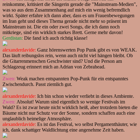
reinkomme, kritisiert die Sängerin gerade die "Mainstream-Medien",
was so aus dem Zusammenhang auf mich ein wenig befremdlich
wirkt. Später erfahre ich dann aber, dass es um Frauenbewegungen
im Iran geht und dieses Thema gerade nicht mehr so präsent im
Mainstream ist. Die ein oder zwei Songs, die ich dann noch
mitkriege, sind ein wirklich starkes Brett. Gerne mehr davon!
Gerdistan:
Die fand ich auch richtig klasse!
alexanderdavide:
Ganz hörenswerten Pop Punk gibt es von WEAK.
Das läuft reibungslos rein, wenn auch nicht viel hängen bleibt. Ob
die Gitarrenmenschen Geschwister sind? Und die Person am
Schlagzeug erinnert mich an Adrian von Zebrahead.
Zwen:
Weak machen entspannten Pop-Punk für ein entspanntes
Zwischendurch. Passt ziemlich gut.
alexanderdavide:
Ich bin schon wieder verliebt in dieses Ambiente.
Zwen:
Absolut! Warum sind eigentlich so wenige Festivals im
Wald? Es ist zwar heute nicht wirklich heiß, aber trotzdem bieten die
Bäume nicht nur Schutz vor der Sonne, sondern schaffen auch eine
unglaublich heimelige Atmosphäre.
alexanderdavide:
Es ist das Festival, wo selbst Pergamenthäuter, wie
ich, dank schattiger Waldlichtung eine angenehme Zeit haben.