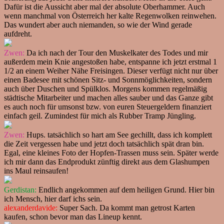
Dafür ist die Aussicht aber mal der absolute Oberhammer. Auch
wenn manchmal von Österreich her kalte Regenwolken reinwehen.
Das wundert aber auch niemanden, so wie der Wind gerade
aufdreht.
Zwen:
Da ich nach der Tour den Muskelkater des Todes und mir
außerdem mein Knie angestoßen habe, entspanne ich jetzt erstmal 1
1/2 an einem Weiher Nähe Freisingen. Dieser verfügt nicht nur über
einen Badesee mit schönen Sitz- und Sonnmöglichkeiten, sondern
auch über Duschen und Spülklos. Morgens kommen regelmäßig
städtische Mitarbeiter und machen alles sauber und das Ganze gibt
es auch noch für umsonst bzw. von euren Steuergeldern finanziert
einfach geil. Zumindest für mich als Rubber Tramp Jüngling.
Zwen:
Hups. tatsächlich so hart am See gechillt, dass ich komplett
die Zeit vergessen habe und jetzt doch tatsächlich spät dran bin.
Egal, eine kleines Foto der Hopfen-Trassen muss sein. Später werde
ich mir dann das Endprodukt zünftig direkt aus dem Glashumpen
ins Maul reinsaufen!
Gerdistan:
Endlich angekommen auf dem heiligen Grund. Hier bin
ich Mensch, hier darf ichs sein.
alexanderdavide:
Super Sach. Da kommt man getrost Karten
kaufen, schon bevor man das Lineup kennt.