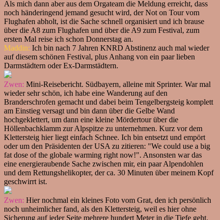
Als mich dann aber aus dem Orgateam die Meldung erreicht, dass
noch händeringend jemand gesucht wird, der Not on Tour vom
Flughafen abholt, ist die Sache schnell organisiert und ich brause
über die A8 zum Flughafen und über die A9 zum Festival, zum
ersten Mal reise ich schon Donnerstag an.
Maddin:
Ich bin nach 7 Jahren KNRD Abstinenz auch mal wieder
auf diesem schönen Festival, plus Anhang von ein paar lieben
Darmstädtern oder Ex-Darmstädtern.
Zwen:
Mini-Reisebericht. Südbayern, alleine mit Sprinter. War mal
wieder sehr schön, ich habe eine Wanderung auf den
Branderschrofen gemacht und dabei beim Tengelbergsteig komplett
am Einstieg versagt und bin dann über die Gelbe Wand
hochgeklettert, um dann eine kleine Mördertour über die
Höllenbachklamm zur Alpspitze zu unternehmen. Kurz vor dem
Klettersteig hier liegt einfach Schnee. Ich bin entsetzt und empört
oder um den Präsidenten der USA zu zitieren: "We could use a big
fat dose of the globale warming right now!". Ansonsten war das
eine energieraubende Sache zwischen mir, ein paar Alpendohlen
und dem Rettungshelikopter, der ca. 30 Minuten über meinem Kopf
geschwirrt ist.
Zwen:
Hier nochmal ein kleines Foto vom Grat, den ich persönlich
noch unheimlicher fand, als den Klettersteig, weil es hier ohne
Sicherung auf jeder Seite mehrere hundert Meter in die Tiefe geht.