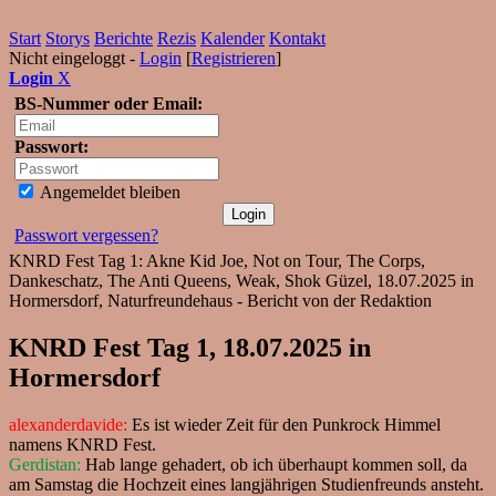
Start
Storys
Berichte
Rezis
Kalender
Kontakt
Nicht eingeloggt -
Login
[
Registrieren
]
Login
X
BS-Nummer oder Email:
Passwort:
Angemeldet bleiben
Passwort vergessen?
KNRD Fest Tag 1: Akne Kid Joe, Not on Tour, The Corps,
Dankeschatz, The Anti Queens, Weak, Shok Güzel, 18.07.2025 in
Hormersdorf, Naturfreundehaus - Bericht von der Redaktion
KNRD Fest Tag 1, 18.07.2025 in
Hormersdorf
alexanderdavide:
Es ist wieder Zeit für den Punkrock Himmel
namens KNRD Fest.
Gerdistan:
Hab lange gehadert, ob ich überhaupt kommen soll, da
am Samstag die Hochzeit eines langjährigen Studienfreunds ansteht.