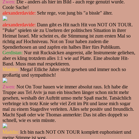
Zwen:
Die - anders als hier im Bild - auch rege genutzt wurde.
Coole Sache!
alexanderdavide:
Sehr rege, von jung bis "a bissle" älter.
alexanderdavide:
Dann gibt es Hit nach Hit von NOT ON TOUR.
"Puke" spielen sie zu Unehren der politischen Situation in ihrer
Heimat Israel. Mir scheint es, die Stimmung ist zum ersten Mal so
richtig auf Hochniveau. Not on Tour haben zudem die
Spendierhosen an und zapfen ein halbes Bier fürs Publikum.
Gerdistan:
Nur mit Rucksäcken angereist, alle Instrumente geliehen,
aber es kling trotzdem alles 1:1 wie auf Platte. Eine absolute Hit-
Band. Muss man mal respektieren.
Maddin:
Mega! Etliche Jahre nicht gesehen und immer noch so
großartig und sympathisch!
Zwen:
Not On Tour hauen wie immer absolut raus. Ich habe die
Truppe aus Tel Aviv ja nun ein bisschen länger schon nicht mehr
gesehen, weshalb der Auftritt umso mehr Spaß macht. Tatsächlich
verbringe ich trotz Knie sehr viel Zeit im Pit und lasse mich sogar
mal zu einem Stagedive verleiten. Alles sehr positiv und freundlich.
Macht Spaß oder wie Thomas anmerkte: Das ist alles doppelt so
schnell, wie es sein müsste.
Maddin:
Ich bin nach NOT ON TOUR komplett euphorisiert und
meine Stimme ist weg.