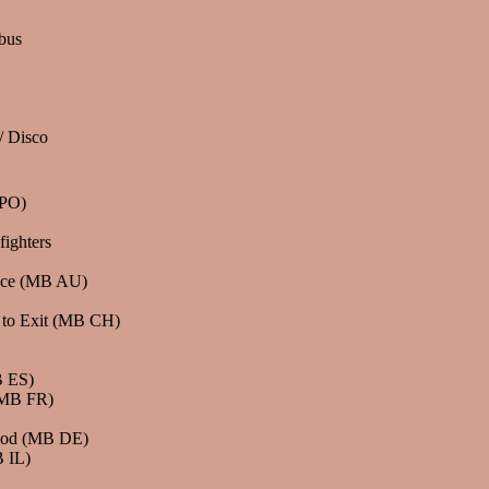
bus
/ Disco
 PO)
ighters
Race (MB AU)
 to Exit (MB CH)
B ES)
(MB FR)
lood (MB DE)
B IL)