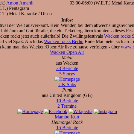
ack)
Amon Amarth
03:00-06:00 (W.E.T.) Metal Kara
E.T.) Pentagram
.T.) Metal Karaoke / Disco
Infos:
estival der Welt ausverkauft. Kein Wunder, bei dem abwechslungsreich
e Jubiläum an! Gut für alle, die ein Ticket ergattern konnten - dieses F
en rockt jetzt auch außerhalb! Die Zwillingsfestivals
Wacken rocks S
und viel Spaß. Auch das
Wacken rocks Berlin
Ende Mai bietet sich an - 
 kann man das Wacken:Open:Air live zuhause verfolgen - über
www.r
Wacken Open Air
Metal
aus Wacken
33 Berichte
5 Storys
UK Subs
Punk
aus United Kingdom (GB)
10 Berichte
2 Termine
Mambo Kurt
Heimorgel-Rock
15 Berichte