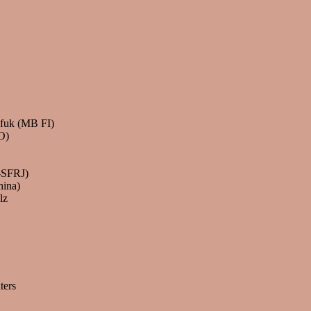
lfuk (MB FI)
O)
-SFRJ)
hina)
lz
ters