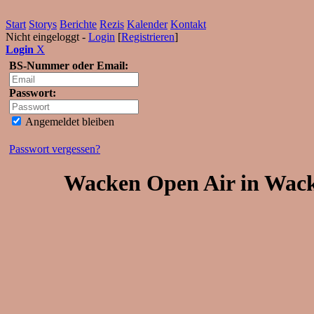
Start
Storys
Berichte
Rezis
Kalender
Kontakt
Nicht eingeloggt -
Login
[
Registrieren
]
Login
X
BS-Nummer oder Email:
Passwort:
Angemeldet bleiben
Passwort vergessen?
Wacken Open Air in Wacke