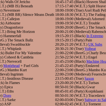
ck) Walls Of Jericho
16:45-17:45 (Black) Heaven Shal
E.T.) (MB IS) Beneath
17:15-17:40 (W.E.T.) Split Hea
ue) Nevermore
18:00-19:00 (True) Axel Rudi Pel
E.T.) (MB BR) Silence Means Death
18:00-18:30 (W.E.T.) The Fading
.T.) Callejon
18:00-19:00 (Medieval) Adorned
ck) Airbourne
19:00-19:50 (W.E.T.) Trouble
ty) Dragonforce
19:00-20:00 (BeerG.) The Smack
E.T.) Bring Me Horizon
20:00-21:00 (Medieval) Rabensc
e) Hammerfall
19:15-20:15 (Black)
In Extremo
erG.) The Smack Ballz
19:15-20:15 (Party) Pain
dieval) Swashbuckle
20:20-21:20 (W.E.T.)
UK Subs
E.T.) Whiplash
20:30-21:30 (True)
Volbeat
ck) Bullet For My Valentine
21:00-22:00 (BeerG.) Charly Beu
rty) Coheed & Cambria
21:50-22:50 (W.E.T.) Engel
.T.) Nervecell
21:45-23:00 (Black)
Machine He
ue)
Motörhead
+ Fuel Girls
21:45-22:45 (Party) Enslaved
erG.) Mambo Kurt
22:00-23:00 (BeerG.) Mambo Ku
dieval) Ingrimm
22:00-23:00 (Medieval) Feuersc
.T.) Insidious Disease
23:15-00:45 (True)
Saxon
ck) In Flames
23:20-00:20 (W.E.T.) Turisas
ty) Epica
00:50-01:50 (Black) Gwar
.T.) Eths
00:45-01:45 (Party) Korpiklaani
ue)
Doro
00:50-01:30 (W.E.T.) Tracedawn
.T.) Sarke
02:00-03:00 (True)
Subway to Sal
ty) ASP
02:00-02:45 (W.E.T.) Torment