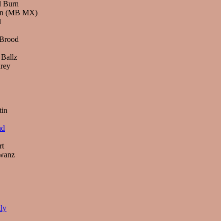
l Burn
ven (MB MX)
l
 Brood
 Ballz
hrey
tin
ad
rt
hwanz
ly