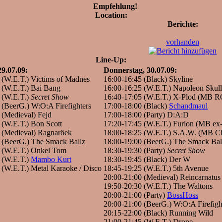
Empfehlung!
Location:
Berichte:
vorhanden
Line-Up:
9.07.09:
Donnerstag, 30.07.09:
 (W.E.T.) Victims of Madnes
16:00-16:45 (Black) Skyline
 (W.E.T.) Bai Bang
16:00-16:25 (W.E.T.) Napoleon Skul
 (W.E.T.)
Secret Show
16:40-17:05 (W.E.T.) X-Plod (MB R
 (BeerG.) W:O:A Firefighters
17:00-18:00 (Black)
Schandmaul
 (Medieval) Fejd
17:00-18:00 (Party) D:A:D
 (W.E.T.) Bon Scott
17:20-17:45 (W.E.T.) Furion (MB ex
 (Medieval) Ragnaröek
18:00-18:25 (W.E.T.) S.A.W. (MB C
 (BeerG.) The Smack Ballz
18:00-19:00 (BeerG.) The Smack Bal
 (W.E.T.) Onkel Tom
18:30-19:30 (Party)
Secret Show
 (W.E.T.)
Mambo Kurt
18:30-19:45 (Black) Der W
 (W.E.T.) Metal Karaoke / Disco
18:45-19:25 (W.E.T.) 5th Avenue
20:00-21:00 (Medieval) Reincarnatus
19:50-20:30 (W.E.T.) The Waltons
20:00-21:00 (Party)
BossHoss
20:00-21:00 (BeerG.) W:O:A Firefigh
20:15-22:00 (Black) Running Wild
21:00-21:45 (W.E.T.) Drone