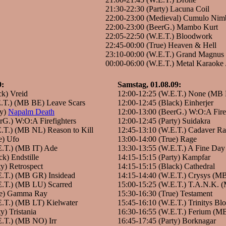
21:30-22:30 (Party) Lacuna Coil
22:00-23:00 (Medieval) Cumulo Nim
22:00-23:00 (BeerG.) Mambo Kurt
22:05-22:50 (W.E.T.) Bloodwork
22:45-00:00 (True) Heaven & Hell
23:10-00:00 (W.E.T.) Grand Magnus
00:00-06:00 (W.E.T.) Metal Karaoke 
9:
Samstag, 01.08.09:
ck) Vreid
12:00-12:25 (W.E.T.) None (MB
E.T.) (MB BE) Leave Scars
12:00-12:45 (Black) Einherjer
ty)
Napalm Death
12:00-13:00 (BeerG.) W:O:A Firef
rG.) W:O:A Firefighters
12:00-12:45 (Party) Suidakra
.T.) (MB NL) Reason to Kill
12:45-13:10 (W.E.T.) Cadaver 
e) Ufo
13:00-14:00 (True) Rage
E.T.) (MB IT) Ade
13:30-13:55 (W.E.T.) A Fine Day
k) Endstille
14:15-15:15 (Party) Kampfar
ty) Retrospect
14:15-15:15 (Black) Cathedral
E.T.) (MB GR) Insidead
14:15-14:40 (W.E.T.) Crysys (M
E.T.) (MB LU) Scarred
15:00-15:25 (W.E.T.) T.A.N.K. 
ue) Gamma Ray
15:30-16:30 (True) Testament
E.T.) (MB LT) Kielwater
15:45-16:10 (W.E.T.) Trinitys B
y) Tristania
16:30-16:55 (W.E.T.) Ferium (M
E.T.) (MB NO) Irr
16:45-17:45 (Party) Borknagar