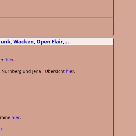
nk, Wacken, Open Flair,...
ten
hier
.
n, Nürnberg und Jena - Übersicht
hier
.
ermine
hier
.
er
.