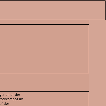
er einer der
krockkombos im
pf der