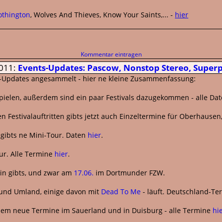
othington
, Wolves And Thieves, Know Your Saints,... -
hier
Kommentar eintragen
2011:
Events-Updates: Pascow, Nonstop Stereo, Superpu
al-Updates angesammelt - hier ne kleine Zusammenfassung:
 spielen, außerdem sind ein paar Festivals dazugekommen - alle Da
 Festivalauftritten gibts jetzt auch Einzeltermine für Oberhause
li gibts ne Mini-Tour. Daten
hier
.
ur. Alle Termine
hier
.
n gibts, und zwar am
17.06.
im Dortmunder FZW.
 und Umland, einige davon mit
Dead To Me
- läuft. Deutschland-T
rdem neue Termine im Sauerland und in Duisburg - alle Termine
hi