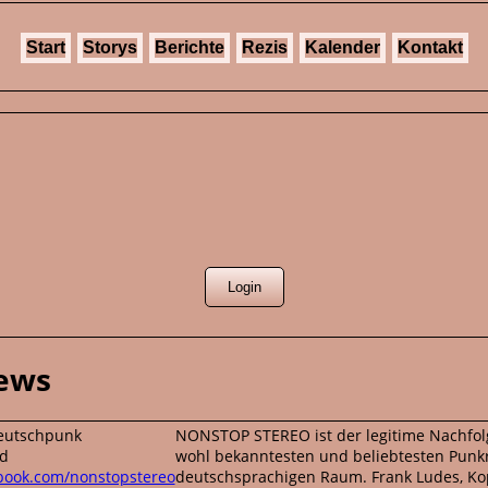
Start
Storys
Berichte
Rezis
Kalender
Kontakt
News
eutschpunk
NONSTOP STEREO ist der legitime Nachfolg
d
wohl bekanntesten und beliebtesten Pun
book.com/nonstopstereo
deutschsprachigen Raum. Frank Ludes, Ko