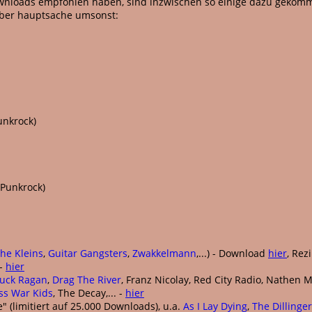
nloads empfohlen haben, sind inzwischen so einige dazu gekommen
 aber hauptsache umsonst:
unkrock)
Punkrock)
he Kleins
,
Guitar Gangsters
,
Zwakkelmann
,...) - Download
hier
, Rez
 -
hier
uck Ragan
,
Drag The River
, Franz Nicolay, Red City Radio, Nathen Ma
ss War Kids
, The Decay,... -
hier
 (limitiert auf 25.000 Downloads), u.a.
As I Lay Dying
,
The Dillinge