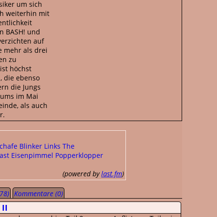
siker um sich
h weiterhin mit
ntlichkeit
an BASH! und
erzichten auf
 mehr als drei
en zu
st höchst
, die ebenso
ern die Jungs
lbums im Mai
inde, als auch
r.
chafe
Blinker Links
The
ast
Eisenpimmel
Popperklopper
(powered by
last.fm
)
78)
Kommentare (0)
II