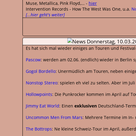
Muse, Metallica, Pink Floyd,... -
hier
Intervention Records - How The West Was One, u.a.
N
[...hier geht's weiter]
Donnerstag, 10.03.
Es hat sich mal wieder einiges an Touren und Festiv
Pascow
: werden am 02.06. (endlich) wieder in Berlin
Gogol Bordello
: Unermüdlich am Touren, neben einigen
Nonstop Stereo
: spielen eh viel zu selten. Aber im Ju
Hollowpoints
: Die Punkrocker kommen im April auf To
Jimmy Eat World
: Einen
exklusiven
Deutschland-Termi
Uncommon Men From Mars
: Mehrere Termine im In-
The Bottrops
: Ne kleine Schweiz-Tour im April, auße