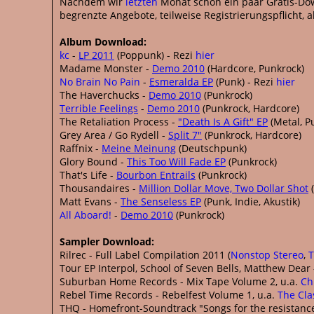
Nachdem wir
letzten
Monat schon ein paar Gratis-Dow
begrenzte Angebote, teilweise Registrierungspflicht,
Album Download:
kc
-
LP 2011
(Poppunk) - Rezi
hier
Madame Monster -
Demo 2010
(Hardcore, Punkrock)
No Brain No Pain
-
Esmeralda EP
(Punk) - Rezi
hier
The Haverchucks -
Demo 2010
(Punkrock)
Terrible Feelings
-
Demo 2010
(Punkrock, Hardcore)
The Retaliation Process -
"Death Is A Gift" EP
(Metal, P
Grey Area / Go Rydell -
Split 7"
(Punkrock, Hardcore)
Raffnix -
Meine Meinung
(Deutschpunk)
Glory Bound -
This Too Will Fade EP
(Punkrock)
That's Life -
Bourbon Entrails
(Punkrock)
Thousandaires -
Million Dollar Move, Two Dollar Shot
(
Matt Evans -
The Senseless EP
(Punk, Indie, Akustik)
All Aboard!
-
Demo 2010
(Punkrock)
Sampler Download:
Rilrec - Full Label Compilation 2011 (
Nonstop Stereo
,
T
Tour EP Interpol, School of Seven Bells, Matthew Dear
Suburban Home Records - Mix Tape Volume 2, u.a.
Ch
Rebel Time Records - Rebelfest Volume 1, u.a.
The Cla
THQ - Homefront-Soundtrack "Songs for the resistance"