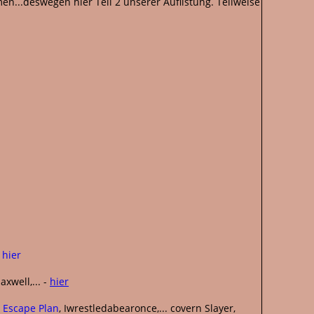
...deswegen hier Teil 2 unserer Auflistung. Teilweise
i
hier
xwell,... -
hier
r Escape Plan
, Iwrestledabearonce,... covern Slayer,