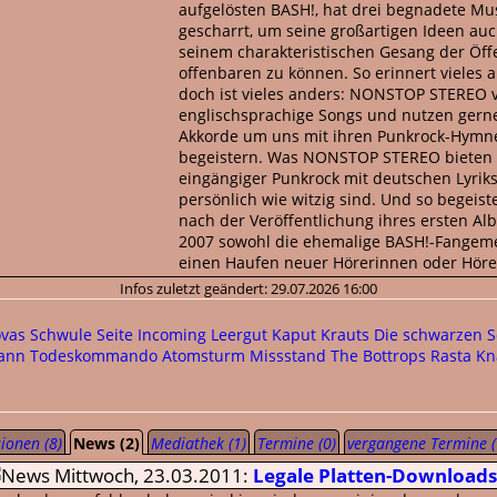
aufgelösten BASH!, hat drei begnadete Mu
gescharrt, um seine großartigen Ideen auc
seinem charakteristischen Gesang der Öffe
offenbaren zu können. So erinnert vieles 
doch ist vieles anders: NONSTOP STEREO v
englischsprachige Songs und nutzen gerne
Akkorde um uns mit ihren Punkrock-Hymn
begeistern. Was NONSTOP STEREO bieten i
eingängiger Punkrock mit deutschen Lyriks
persönlich wie witzig sind. Und so begeist
nach der Veröffentlichung ihres ersten A
2007 sowohl die ehemalige BASH!-Fangeme
einen Haufen neuer Hörerinnen oder Höre
Infos zuletzt geändert: 29.07.2026 16:00
vas Schwule Seite
Incoming Leergut
Kaput Krauts
Die schwarzen S
ann
Todeskommando Atomsturm
Missstand
The Bottrops
Rasta Kn
ionen (8)
News (2)
Mediathek (1)
Termine (0)
vergangene Termine (
Mittwoch, 23.03.2011:
Legale Platten-Downloads 