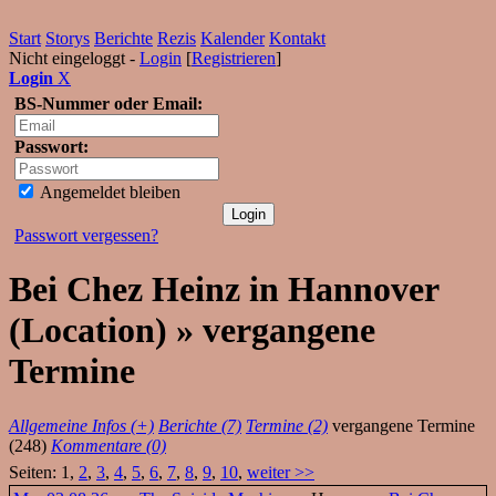
Start
Storys
Berichte
Rezis
Kalender
Kontakt
Nicht eingeloggt -
Login
[
Registrieren
]
Login
X
BS-Nummer oder Email:
Passwort:
Angemeldet bleiben
Passwort vergessen?
Bei Chez Heinz in Hannover
(Location) » vergangene
Termine
Allgemeine Infos (+)
Berichte (7)
Termine (2)
vergangene Termine
(248)
Kommentare (0)
Seiten: 1,
2
,
3
,
4
,
5
,
6
,
7
,
8
,
9
,
10
,
weiter >>