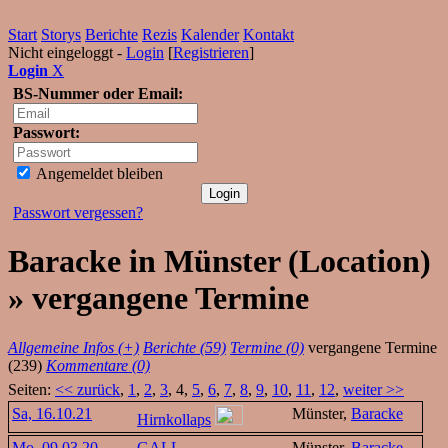
Start
Storys
Berichte
Rezis
Kalender
Kontakt
Nicht eingeloggt -
Login
[
Registrieren
]
Login
X
BS-Nummer oder Email:
Passwort:
Angemeldet bleiben
Passwort vergessen?
Baracke in Münster (Location)
» vergangene Termine
Allgemeine Infos (+)
Berichte (59)
Termine (0)
vergangene Termine
(239)
Kommentare (0)
Seiten:
<< zurück
,
1
,
2
,
3
, 4,
5
,
6
,
7
,
8
,
9
,
10
,
11
,
12
,
weiter >>
Sa, 16.10.21
Münster,
Baracke
Hirnkollaps
Mo, 09.03.20
GALL
Münster,
Baracke