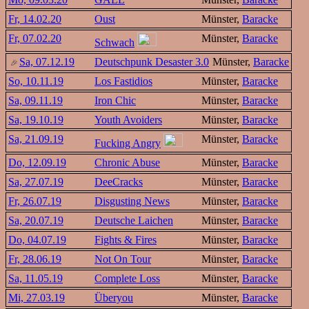
Fr, 14.02.20
Oust
Münster,
Baracke
Fr, 07.02.20
Münster,
Baracke
Schwach
Sa, 07.12.19
Deutschpunk Desaster 3.0
Münster,
Baracke
So, 10.11.19
Los Fastidios
Münster,
Baracke
Sa, 09.11.19
Iron Chic
Münster,
Baracke
Sa, 19.10.19
Youth Avoiders
Münster,
Baracke
Sa, 21.09.19
Münster,
Baracke
Fucking Angry
Do, 12.09.19
Chronic Abuse
Münster,
Baracke
Sa, 27.07.19
DeeCracks
Münster,
Baracke
Fr, 26.07.19
Disgusting News
Münster,
Baracke
Sa, 20.07.19
Deutsche Laichen
Münster,
Baracke
Do, 04.07.19
Fights & Fires
Münster,
Baracke
Fr, 28.06.19
Not On Tour
Münster,
Baracke
Sa, 11.05.19
Complete Loss
Münster,
Baracke
Mi, 27.03.19
Überyou
Münster,
Baracke