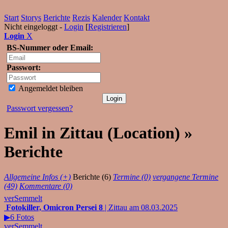
Start
Storys
Berichte
Rezis
Kalender
Kontakt
Nicht eingeloggt -
Login
[
Registrieren
]
Login
X
BS-Nummer oder Email:
Passwort:
Angemeldet bleiben
Passwort vergessen?
Emil in Zittau (Location) »
Berichte
Allgemeine Infos (+)
Berichte (6)
Termine (0)
vergangene Termine
(49)
Kommentare (0)
verSemmelt
Fotokiller, Omicron Persei 8
| Zittau am 08.03.2025
▶6 Fotos
verSemmelt