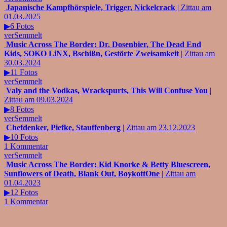
Japanische Kampfhörspiele, Trigger, Nickelcrack
| Zittau am
01.03.2025
▶6 Fotos
verSemmelt
Music Across The Border: Dr. Dosenbier, The Dead End
Kids, SOKO LiNX, Bschißn, Gestörte Zweisamkeit
| Zittau am
30.03.2024
▶11 Fotos
verSemmelt
Valy and the Vodkas, Wrackspurts, This Will Confuse You
|
Zittau am 09.03.2024
▶8 Fotos
verSemmelt
Chefdenker, Piefke, Stauffenberg
| Zittau am 23.12.2023
▶10 Fotos
1 Kommentar
verSemmelt
Music Across The Border: Kid Knorke & Betty Bluescreen,
Sunflowers of Death, Blank Out, BoykottOne
| Zittau am
01.04.2023
▶12 Fotos
1 Kommentar