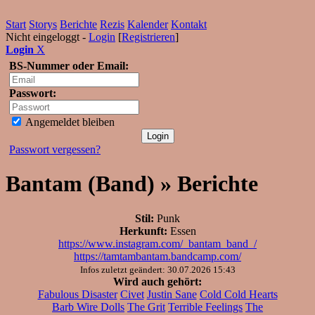
Start
Storys
Berichte
Rezis
Kalender
Kontakt
Nicht eingeloggt -
Login
[
Registrieren
]
Login
X
BS-Nummer oder Email:
Passwort:
Angemeldet bleiben
Passwort vergessen?
Bantam (Band) » Berichte
Stil:
Punk
Herkunft:
Essen
https://www.instagram.com/_bantam_band_/
https://tamtambantam.bandcamp.com/
Infos zuletzt geändert: 30.07.2026 15:43
Wird auch gehört:
Fabulous Disaster
Civet
Justin Sane
Cold Cold Hearts
Barb Wire Dolls
The Grit
Terrible Feelings
The