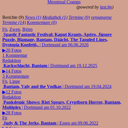
Menstrual Cramps
(powered by
last.fm
)
Berichte (9)
News (1)
Mediathek (1)
Termine (0)
vergangene
Termine (14)
Kommentare (0)
Fö
,
Zwen
,
Björn
Spastic Fantastic Festival: Kaput Krauts, Apéro, Jigsore
Puzzle, Blamage, Bantam, Däächt, The Tangled Lines,
Dystopia Konfetti,.
| Dortmund am 06.06.2026
▶20 Fotos
1 Kommentar
Redaktion
Kackschlacht, Bantam
| Dortmund am 19.12.2025
▶14 Fotos
3 Kommentare
Fö
,
Lippe
Bantam, Valy and the Vodkas
| Dortmund am 19.04.2024
▶12 Fotos
Redaktion
Pankdemic Shows: Riot Spears, Cryptborn Horror, Bantam,
Multiplex
| Dortmund am 01.10.2022
▶28 Fotos
Fö
Judy & The Jerks, Bantam
| Essen am 09.06.2022