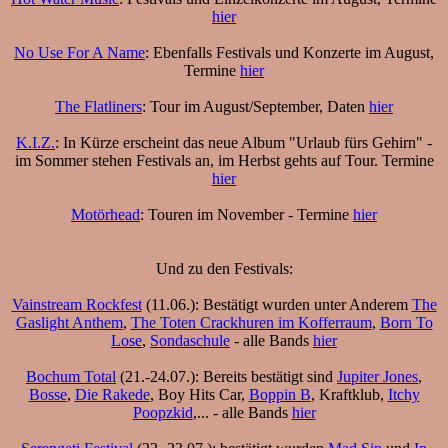
hier
No Use For A Name
: Ebenfalls Festivals und Konzerte im August,
Termine
hier
The Flatliners
: Tour im August/September, Daten
hier
K.I.Z.
: In Kürze erscheint das neue Album "Urlaub fürs Gehirn" -
im Sommer stehen Festivals an, im Herbst gehts auf Tour. Termine
hier
Motörhead
: Touren im November - Termine
hier
Und zu den Festivals:
Vainstream Rockfest
(11.06.): Bestätigt wurden unter Anderem
The
Gaslight Anthem
,
The Toten Crackhuren im Kofferraum
,
Born To
Lose
,
Sondaschule
- alle Bands
hier
Bochum Total
(21.-24.07.): Bereits bestätigt sind
Jupiter Jones
,
Bosse
,
Die Rakede
, Boy Hits Car,
Boppin B
, Kraftklub,
Itchy
Poopzkid
,... - alle Bands
hier