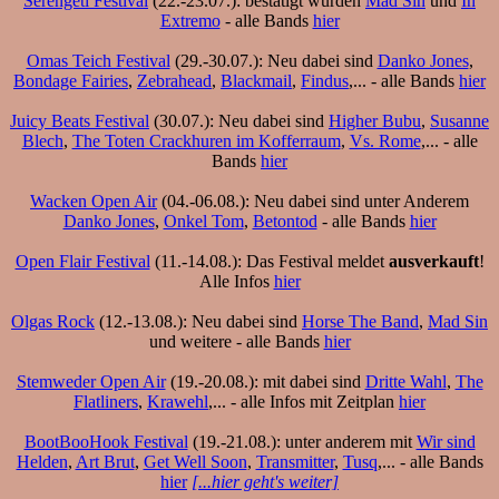
Serengeti Festival
(22.-23.07.): bestätigt wurden
Mad Sin
und
In
Extremo
- alle Bands
hier
Omas Teich Festival
(29.-30.07.): Neu dabei sind
Danko Jones
,
Bondage Fairies
,
Zebrahead
,
Blackmail
,
Findus
,... - alle Bands
hier
Juicy Beats Festival
(30.07.): Neu dabei sind
Higher Bubu
,
Susanne
Blech
,
The Toten Crackhuren im Kofferraum
,
Vs. Rome
,... - alle
Bands
hier
Wacken Open Air
(04.-06.08.): Neu dabei sind unter Anderem
Danko Jones
,
Onkel Tom
,
Betontod
- alle Bands
hier
Open Flair Festival
(11.-14.08.): Das Festival meldet
ausverkauft
!
Alle Infos
hier
Olgas Rock
(12.-13.08.): Neu dabei sind
Horse The Band
,
Mad Sin
und weitere - alle Bands
hier
Stemweder Open Air
(19.-20.08.): mit dabei sind
Dritte Wahl
,
The
Flatliners
,
Krawehl
,... - alle Infos mit Zeitplan
hier
BootBooHook Festival
(19.-21.08.): unter anderem mit
Wir sind
Helden
,
Art Brut
,
Get Well Soon
,
Transmitter
,
Tusq
,... - alle Bands
hier
[...hier geht's weiter]