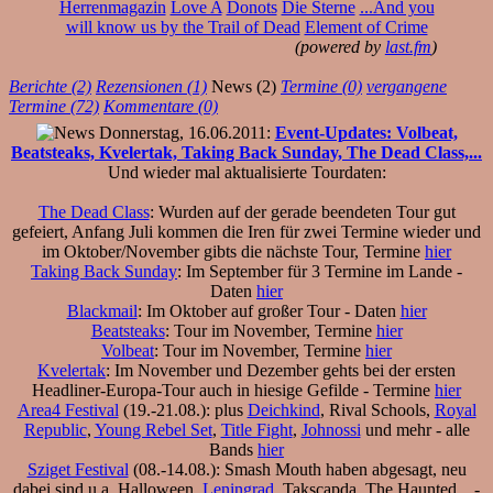
Herrenmagazin
Love A
Donots
Die Sterne
...And you
will know us by the Trail of Dead
Element of Crime
(powered by
last.fm
)
Berichte (2)
Rezensionen (1)
News (2)
Termine (0)
vergangene
Termine (72)
Kommentare (0)
Donnerstag, 16.06.2011:
Event-Updates: Volbeat,
Beatsteaks, Kvelertak, Taking Back Sunday, The Dead Class,...
Und wieder mal aktualisierte Tourdaten:
The Dead Class
: Wurden auf der gerade beendeten Tour gut
gefeiert, Anfang Juli kommen die Iren für zwei Termine wieder und
im Oktober/November gibts die nächste Tour, Termine
hier
Taking Back Sunday
: Im September für 3 Termine im Lande -
Daten
hier
Blackmail
: Im Oktober auf großer Tour - Daten
hier
Beatsteaks
: Tour im November, Termine
hier
Volbeat
: Tour im November, Termine
hier
Kvelertak
: Im November und Dezember gehts bei der ersten
Headliner-Europa-Tour auch in hiesige Gefilde - Termine
hier
Area4 Festival
(19.-21.08.): plus
Deichkind
, Rival Schools,
Royal
Republic
,
Young Rebel Set
,
Title Fight
,
Johnossi
und mehr - alle
Bands
hier
Sziget Festival
(08.-14.08.): Smash Mouth haben abgesagt, neu
dabei sind u.a. Halloween,
Leningrad
, Takscapda, The Haunted... -