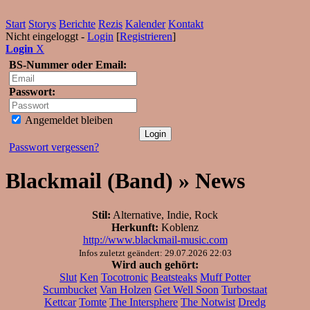
Start
Storys
Berichte
Rezis
Kalender
Kontakt
Nicht eingeloggt -
Login
[
Registrieren
]
Login
X
BS-Nummer oder Email:
Passwort:
Angemeldet bleiben
Passwort vergessen?
Blackmail (Band) » News
Stil:
Alternative, Indie, Rock
Herkunft:
Koblenz
http://www.blackmail-music.com
Infos zuletzt geändert: 29.07.2026 22:03
Wird auch gehört:
Slut
Ken
Tocotronic
Beatsteaks
Muff Potter
Scumbucket
Van Holzen
Get Well Soon
Turbostaat
Kettcar
Tomte
The Intersphere
The Notwist
Dredg