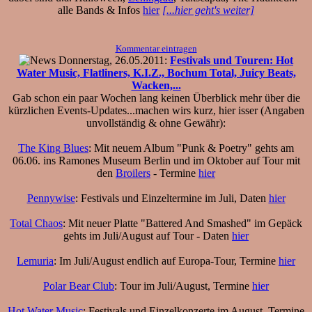
alle Bands & Infos
hier
[...hier geht's weiter]
Kommentar eintragen
Donnerstag, 26.05.2011:
Festivals und Touren: Hot
Water Music, Flatliners, K.I.Z., Bochum Total, Juicy Beats,
Wacken,...
Gab schon ein paar Wochen lang keinen Überblick mehr über die
kürzlichen Events-Updates...machen wirs kurz, hier isser (Angaben
unvollständig & ohne Gewähr):
The King Blues
: Mit neuem Album "Punk & Poetry" gehts am
06.06. ins Ramones Museum Berlin und im Oktober auf Tour mit
den
Broilers
- Termine
hier
Pennywise
: Festivals und Einzeltermine im Juli, Daten
hier
Total Chaos
: Mit neuer Platte "Battered And Smashed" im Gepäck
gehts im Juli/August auf Tour - Daten
hier
Lemuria
: Im Juli/August endlich auf Europa-Tour, Termine
hier
Polar Bear Club
: Tour im Juli/August, Termine
hier
Hot Water Music
: Festivals und Einzelkonzerte im August, Termine