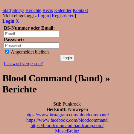
Start
Storys
Berichte
Rezis
Kalender
Kontakt
Nicht eingeloggt -
Login
[
Registrieren
]
Login
X
BS-Nummer oder Email:
Passwort:
Angemeldet bleiben
Passwort vergessen?
Blood Command (Band) »
Berichte
Stil:
Punkrock
Herkunft:
Norwegen
https://www.instagram.com/bloodcommand/
https://www.facebook.com/bloodcommand
https://bloodcommand.bandcamp.com/
MusicBrainz