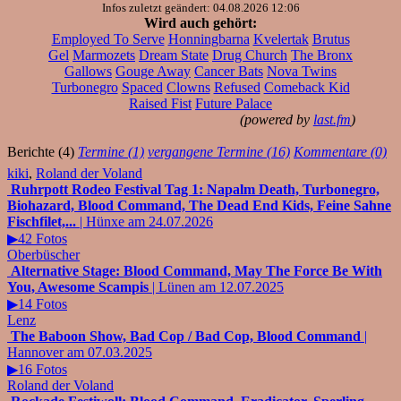
Infos zuletzt geändert: 04.08.2026 12:06
Wird auch gehört:
Employed To Serve
Honningbarna
Kvelertak
Brutus
Gel
Marmozets
Dream State
Drug Church
The Bronx
Gallows
Gouge Away
Cancer Bats
Nova Twins
Turbonegro
Spaced
Clowns
Refused
Comeback Kid
Raised Fist
Future Palace
(powered by
last.fm
)
Berichte (4)
Termine (1)
vergangene Termine (16)
Kommentare (0)
kiki
,
Roland der Voland
Ruhrpott Rodeo Festival Tag 1: Napalm Death, Turbonegro,
Biohazard, Blood Command, The Dead End Kids, Feine Sahne
Fischfilet,...
| Hünxe am 24.07.2026
▶42 Fotos
Oberbüscher
Alternative Stage: Blood Command, May The Force Be With
You, Awesome Scampis
| Lünen am 12.07.2025
▶14 Fotos
Lenz
The Baboon Show, Bad Cop / Bad Cop, Blood Command
|
Hannover am 07.03.2025
▶16 Fotos
Roland der Voland