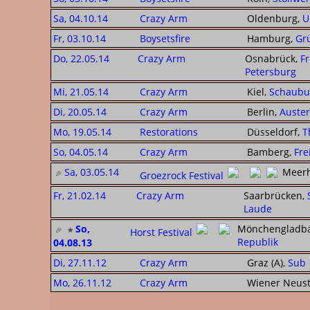
Sa, 04.10.14
Crazy Arm
Oldenburg,
U
Fr, 03.10.14
Boysetsfire
Hamburg,
Gr
Do, 22.05.14
Crazy Arm
Osnabrück,
F
Petersburg
Mi, 21.05.14
Crazy Arm
Kiel,
Schaubud
Di, 20.05.14
Crazy Arm
Berlin,
Auster
Mo, 19.05.14
Restorations
Düsseldorf,
T
So, 04.05.14
Crazy Arm
Bamberg,
Fre
Sa, 03.05.14
Meerh
Groezrock Festival
Fr, 21.02.14
Crazy Arm
Saarbrücken,
Laude
So,
Mönchengladb
Horst Festival
Republik
04.08.13
Di, 27.11.12
Crazy Arm
Graz (A),
Sub
Mo, 26.11.12
Crazy Arm
Wiener Neust