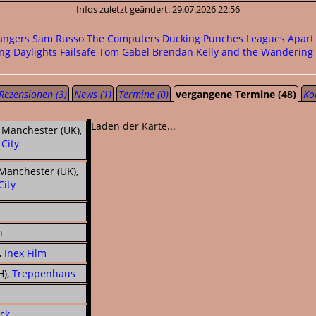
Infos zuletzt geändert: 29.07.2026 22:56
angers
Sam Russo
The Computers
Ducking Punches
Leagues Apart
ing Daylights
Failsafe
Tom Gabel
Brendan Kelly and the Wandering 
Rezensionen (3)
News (1)
Termine (0)
vergangene Termine (48)
Ko
Laden der Karte...
Manchester (UK),
City
Manchester (UK),
City
h
,
Inex Film
H),
Treppenhaus
rck