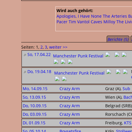
Wird auch gehört:
Apologies, I Have None
The Arteries
B
Pacer
Tim Vantol
Caves
Milloy
The Liv
Berichte (5)
Seiten: 1,
2
,
3
,
weiter >>
So, 17.04.22
Manchester Punk Festival
Do, 19.04.18
Manchester Punk Festival
Mo, 14.09.15
Crazy Arm
Graz (A),
Sub
So, 13.09.15
Crazy Arm
Wien (A),
Bac
Do, 10.09.15
Crazy Arm
Belgrad (SRB)
Do, 03.09.15
Crazy Arm
Rorschach (C
Di, 01.09.15
Crazy Arm
Freiburg,
KTS
So, 05.10.14
Boysetsfire
Köln,
Stollwe