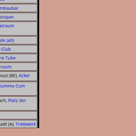
mbaubar
ünspan
reiraum
e (alt)
-Club
he Tube
iraum
out (BE),
Acker
Summa Cum
ach,
Platz der
adt (A),
Triebwerk