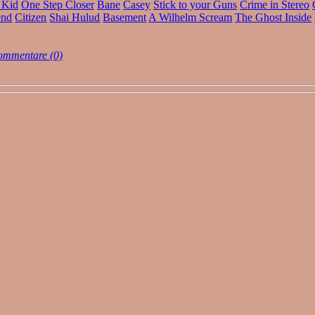
 Kid
One Step Closer
Bane
Casey
Stick to your Guns
Crime in Stereo
end
Citizen
Shai Hulud
Basement
A Wilhelm Scream
The Ghost Inside
mmentare (0)