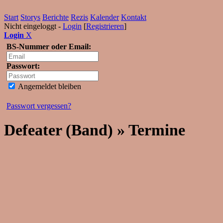
Start
Storys
Berichte
Rezis
Kalender
Kontakt
Nicht eingeloggt -
Login
[
Registrieren
]
Login
X
BS-Nummer oder Email:
Passwort:
Angemeldet bleiben
Passwort vergessen?
Defeater (Band) » Termine