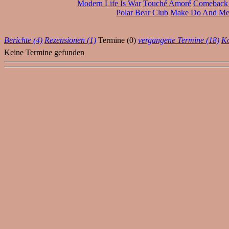
Modern Life Is War
Touché Amoré
Comeback
Polar Bear Club
Make Do And M
Berichte (4)
Rezensionen (1)
Termine (0)
vergangene Termine (18)
Ko
Keine Termine gefunden