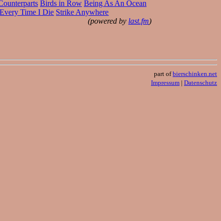
Counterparts
Birds in Row
Being As An Ocean
Every Time I Die
Strike Anywhere
(powered by
last.fm
)
part of
bierschinken.net
Impressum
|
Datenschutz