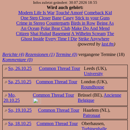
Infos zuletzt geändert: 30.07.2026 18:55
Wird auch gehört:
Modern Life Is War
Touché Amoré
Comeback Kid
One Step Closer
Bane
Casey
Stick to your Guns
Crime in Stereo
Counterparts
Birds in Row
Being As
An Ocean
Polar Bear Club
Make Do And Mend
Citizen
Shai Hulud
Basement
A Wilhelm Scream
The
Ghost Inside
Every Time I Die
Strike Anywhere
(powered by
last.fm
)
Berichte (4)
Rezensionen (1)
Termine (0)
vergangene Termine (18)
Kommentare (0)
So, 26.10.25
Common Thread Tour
Leeds (UK),
University
Sa, 25.10.25
Common Thread Tour
London (UK),
Roundhouse
Mo,
Common Thread Tour
Brüssel (BE),
Ancienne
20.10.25
Belgique
So, 19.10.25
Common Thread Tour
Haarlem (NL),
Patronaat
Sa, 18.10.25
Common Thread Tour
Oberhausen,
Turbinenhalle