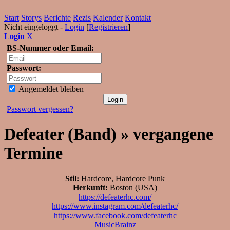
Start
Storys
Berichte
Rezis
Kalender
Kontakt
Nicht eingeloggt -
Login
[
Registrieren
]
Login
X
BS-Nummer oder Email:
Passwort:
Angemeldet bleiben
Passwort vergessen?
Defeater (Band) » vergangene
Termine
Stil:
Hardcore, Hardcore Punk
Herkunft:
Boston (USA)
https://defeaterhc.com/
https://www.instagram.com/defeaterhc/
https://www.facebook.com/defeaterhc
MusicBrainz