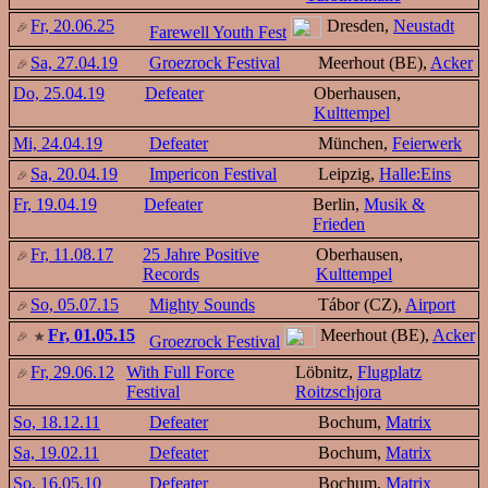
Fr, 20.06.25
Dresden,
Neustadt
Farewell Youth Fest
Sa, 27.04.19
Groezrock Festival
Meerhout (BE),
Acker
Do, 25.04.19
Defeater
Oberhausen,
Kulttempel
Mi, 24.04.19
Defeater
München,
Feierwerk
Sa, 20.04.19
Impericon Festival
Leipzig,
Halle:Eins
Fr, 19.04.19
Defeater
Berlin,
Musik &
Frieden
Fr, 11.08.17
25 Jahre Positive
Oberhausen,
Records
Kulttempel
So, 05.07.15
Mighty Sounds
Tábor (CZ),
Airport
Fr, 01.05.15
Meerhout (BE),
Acker
Groezrock Festival
Fr, 29.06.12
With Full Force
Löbnitz,
Flugplatz
Festival
Roitzschjora
So, 18.12.11
Defeater
Bochum,
Matrix
Sa, 19.02.11
Defeater
Bochum,
Matrix
So, 16.05.10
Defeater
Bochum,
Matrix