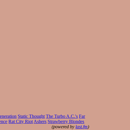
eneration
Static Thought
The Turbo A.C.'s
Far
ence
Rat City Riot
Ashers
Strawberry Blondes
(powered by
last.fm
)