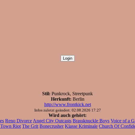
Stil:
Punkrock, Streetpunk
Herkunft:
Berlin
http://www.frontkick.net
Infos zuletzt geändert: 02.08.2026 17:27
Wird auch gehört:
es
Reno Divorce
Angel City Outcasts
Brassknuckle Boys
Voice of a G
 Town Riot
The Grit
Bonecrusher
Klasse Kriminale
Church Of Confid