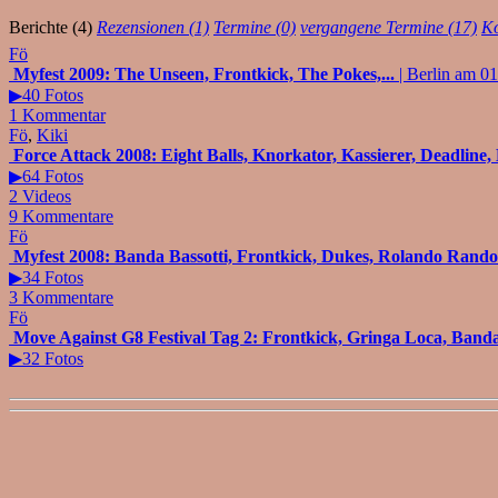
Berichte (4)
Rezensionen (1)
Termine (0)
vergangene Termine (17)
Ko
Fö
Myfest 2009: The Unseen, Frontkick, The Pokes,...
| Berlin am 0
▶40 Fotos
1 Kommentar
Fö
,
Kiki
Force Attack 2008: Eight Balls, Knorkator, Kassierer, Deadline
▶64 Fotos
2 Videos
9 Kommentare
Fö
Myfest 2008: Banda Bassotti, Frontkick, Dukes, Rolando Rando
▶34 Fotos
3 Kommentare
Fö
Move Against G8 Festival Tag 2: Frontkick, Gringa Loca, Banda
▶32 Fotos