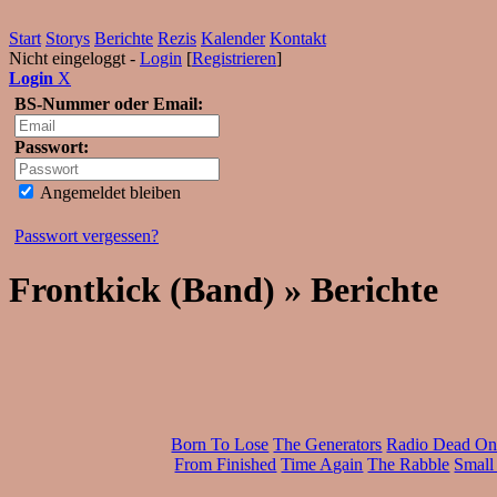
Start
Storys
Berichte
Rezis
Kalender
Kontakt
Nicht eingeloggt -
Login
[
Registrieren
]
Login
X
BS-Nummer oder Email:
Passwort:
Angemeldet bleiben
Passwort vergessen?
Frontkick (Band) » Berichte
Born To Lose
The Generators
Radio Dead On
From Finished
Time Again
The Rabble
Small