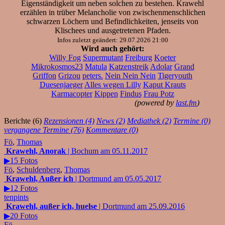
Eigenständigkeit um neben solchen zu bestehen. Krawehl
erzählen in trüber Melancholie von zwischenmenschlichen
schwarzen Löchern und Befindlichkeiten, jenseits von
Klischees und ausgetretenen Pfaden.
Infos zuletzt geändert: 29.07.2026 21:00
Wird auch gehört:
Willy Fog
Supermutant
Freiburg
Koeter
Mikrokosmos23
Matula
Katzenstreik
Adolar
Grand
Griffon
Grizou
peters.
Nein Nein Nein
Tigeryouth
Duesenjaeger
Alles wegen Lilly
Kaput Krauts
Karmacopter
Kippen
Findus
Frau Potz
(powered by
last.fm
)
Berichte (6)
Rezensionen (4)
News (2)
Mediathek (2)
Termine (0)
vergangene Termine (76)
Kommentare (0)
Fö
,
Thomas
Krawehl, Anorak
| Bochum am 05.11.2017
▶15 Fotos
Fö
,
Schuldenberg
,
Thomas
Krawehl, Außer ich
| Dortmund am 05.05.2017
▶12 Fotos
tenpints
Krawehl, außer ich, huelse
| Dortmund am 25.09.2016
▶20 Fotos
Fö