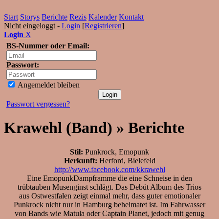
Start
Storys
Berichte
Rezis
Kalender
Kontakt
Nicht eingeloggt -
Login
[
Registrieren
]
Login
X
BS-Nummer oder Email:
Passwort:
Angemeldet bleiben
Passwort vergessen?
Krawehl (Band) » Berichte
Stil:
Punkrock, Emopunk
Herkunft:
Herford, Bielefeld
http://www.facebook.com/kkrawehl
Eine EmopunkDampframme die eine Schneise in den
trübtauben Musenginst schlägt. Das Debüt Album des Trios
aus Ostwestfalen zeigt einmal mehr, dass guter emotionaler
Punkrock nicht nur in Hamburg beheimatet ist. Im Fahrwasser
von Bands wie Matula oder Captain Planet, jedoch mit genug