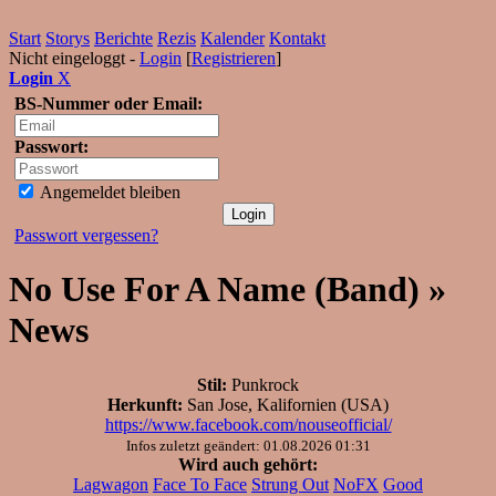
Start
Storys
Berichte
Rezis
Kalender
Kontakt
Nicht eingeloggt -
Login
[
Registrieren
]
Login
X
BS-Nummer oder Email:
Passwort:
Angemeldet bleiben
Passwort vergessen?
No Use For A Name (Band) »
News
Stil:
Punkrock
Herkunft:
San Jose, Kalifornien (USA)
https://www.facebook.com/nouseofficial/
Infos zuletzt geändert: 01.08.2026 01:31
Wird auch gehört:
Lagwagon
Face To Face
Strung Out
NoFX
Good