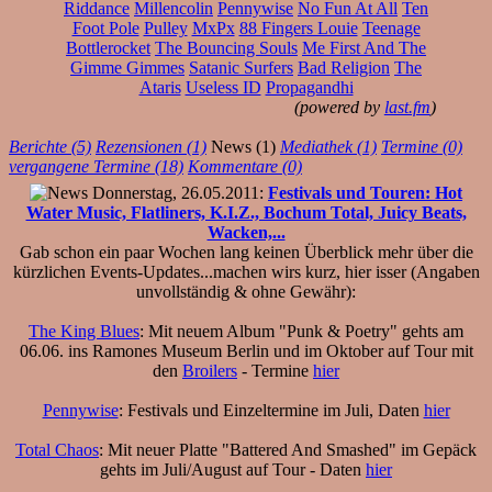
Riddance
Millencolin
Pennywise
No Fun At All
Ten
Foot Pole
Pulley
MxPx
88 Fingers Louie
Teenage
Bottlerocket
The Bouncing Souls
Me First And The
Gimme Gimmes
Satanic Surfers
Bad Religion
The
Ataris
Useless ID
Propagandhi
(powered by
last.fm
)
Berichte (5)
Rezensionen (1)
News (1)
Mediathek (1)
Termine (0)
vergangene Termine (18)
Kommentare (0)
Donnerstag, 26.05.2011:
Festivals und Touren: Hot
Water Music, Flatliners, K.I.Z., Bochum Total, Juicy Beats,
Wacken,...
Gab schon ein paar Wochen lang keinen Überblick mehr über die
kürzlichen Events-Updates...machen wirs kurz, hier isser (Angaben
unvollständig & ohne Gewähr):
The King Blues
: Mit neuem Album "Punk & Poetry" gehts am
06.06. ins Ramones Museum Berlin und im Oktober auf Tour mit
den
Broilers
- Termine
hier
Pennywise
: Festivals und Einzeltermine im Juli, Daten
hier
Total Chaos
: Mit neuer Platte "Battered And Smashed" im Gepäck
gehts im Juli/August auf Tour - Daten
hier