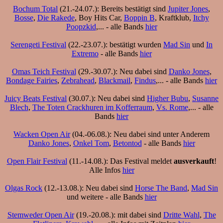
Bochum Total
(21.-24.07.): Bereits bestätigt sind
Jupiter Jones
,
Bosse
,
Die Rakede
, Boy Hits Car,
Boppin B
, Kraftklub,
Itchy
Poopzkid
,... - alle Bands
hier
Serengeti Festival
(22.-23.07.): bestätigt wurden
Mad Sin
und
In
Extremo
- alle Bands
hier
Omas Teich Festival
(29.-30.07.): Neu dabei sind
Danko Jones
,
Bondage Fairies
,
Zebrahead
,
Blackmail
,
Findus
,... - alle Bands
hier
Juicy Beats Festival
(30.07.): Neu dabei sind
Higher Bubu
,
Susanne
Blech
,
The Toten Crackhuren im Kofferraum
,
Vs. Rome
,... - alle
Bands
hier
Wacken Open Air
(04.-06.08.): Neu dabei sind unter Anderem
Danko Jones
,
Onkel Tom
,
Betontod
- alle Bands
hier
Open Flair Festival
(11.-14.08.): Das Festival meldet
ausverkauft
!
Alle Infos
hier
Olgas Rock
(12.-13.08.): Neu dabei sind
Horse The Band
,
Mad Sin
und weitere - alle Bands
hier
Stemweder Open Air
(19.-20.08.): mit dabei sind
Dritte Wahl
,
The