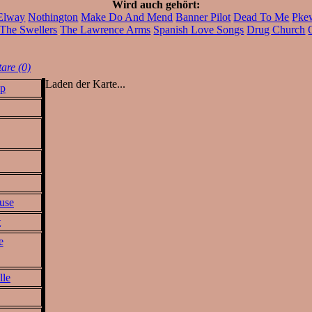
Wird auch gehört:
Elway
Nothington
Make Do And Mend
Banner Pilot
Dead To Me
Pke
The Swellers
The Lawrence Arms
Spanish Love Songs
Drug Church
re (0)
Laden der Karte...
p
use
t
e
lle