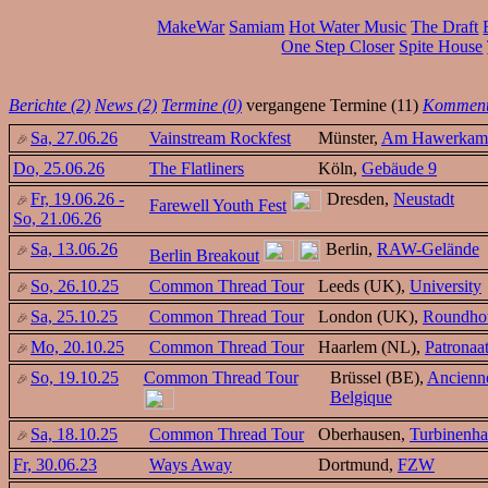
MakeWar
Samiam
Hot Water Music
The Draft
One Step Closer
Spite House
Berichte (2)
News (2)
Termine (0)
vergangene Termine (11)
Kommenta
Sa, 27.06.26
Vainstream Rockfest
Münster,
Am Hawerkam
Do, 25.06.26
The Flatliners
Köln,
Gebäude 9
Fr, 19.06.26 -
Dresden,
Neustadt
Farewell Youth Fest
So, 21.06.26
Sa, 13.06.26
Berlin,
RAW-Gelände
Berlin Breakout
So, 26.10.25
Common Thread Tour
Leeds (UK),
University
Sa, 25.10.25
Common Thread Tour
London (UK),
Roundho
Mo, 20.10.25
Common Thread Tour
Haarlem (NL),
Patronaa
So, 19.10.25
Common Thread Tour
Brüssel (BE),
Ancienn
Belgique
Sa, 18.10.25
Common Thread Tour
Oberhausen,
Turbinenha
Fr, 30.06.23
Ways Away
Dortmund,
FZW