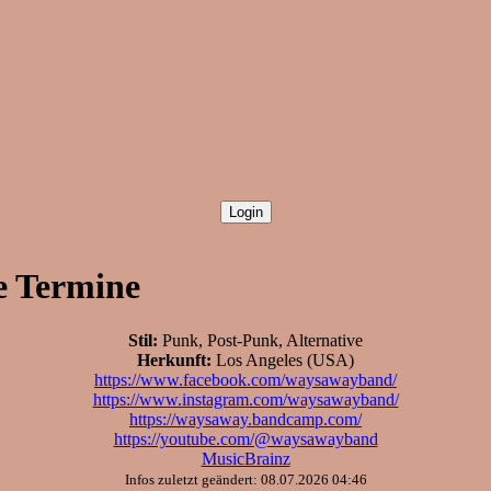
e Termine
Stil:
Punk, Post-Punk, Alternative
Herkunft:
Los Angeles (USA)
https://www.facebook.com/waysawayband/
https://www.instagram.com/waysawayband/
https://waysaway.bandcamp.com/
https://youtube.com/@waysawayband
MusicBrainz
Infos zuletzt geändert: 08.07.2026 04:46