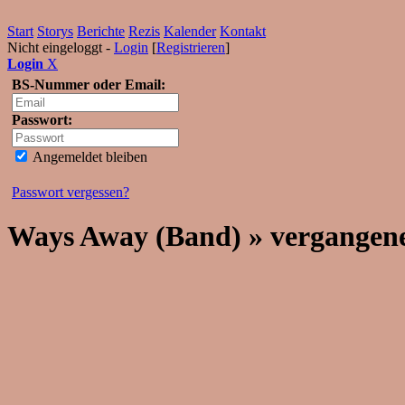
Start
Storys
Berichte
Rezis
Kalender
Kontakt
Nicht eingeloggt -
Login
[
Registrieren
]
Login
X
BS-Nummer oder Email:
Passwort:
Angemeldet bleiben
Passwort vergessen?
Ways Away (Band) » vergangen