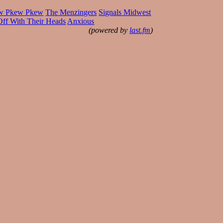
w Pkew Pkew
The Menzingers
Signals Midwest
Off With Their Heads
Anxious
(powered by
last.fm
)