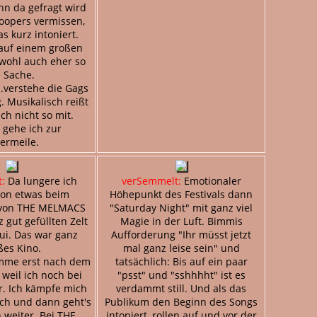
n da gefragt wird
roopers vermissen,
s kurz intoniert.
 auf einem großen
 wohl auch eher so
 Sache.
..verstehe die Gags
g. Musikalisch reißt
ch nicht so mit.
 gehe ich zur
termeile.
:
Da lungere ich
verSemmelt:
Emotionaler
hon etwas beim
Höhepunkt des Festivals dann
von THE MELMACS
"Saturday Night" mit ganz viel
 gut gefüllten Zelt
Magie in der Luft. Bimmis
ui. Das war ganz
Aufforderung "Ihr müsst jetzt
ßes Kino.
mal ganz leise sein" und
mme erst nach dem
tatsächlich: Bis auf ein paar
 weil ich noch bei
"psst" und "sshhhht" ist es
r. Ich kämpfe mich
verdammt still. Und als das
ch und dann geht's
Publikum den Beginn des Songs
 weiter. Bei THE
intoniert, rollen auf und vor der