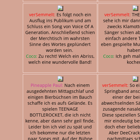
verSemmelt:
Es folgt noch ein
verSemmelt:
THE
Ausflug ins Publikum und am
sehe ich mir dan
Schluss ein Song von Voice Of A
zwecks Klamott
Generation. Anschließend schien
Sänger schien a
der Merchtisch im wahrsten
einfach andere T
Sinne des Wortes geplündert
eben gespielte Mu
worden sein.
habe
Coco:
Zu recht! Welch ein Abriss,
Coco:
Ich geh mal
welch eine wundervolle Band!
koche
Pineapple Paul:
Nach einem
verSemmelt:
So e
ausgedehnten Mittagschlaf und
Springband ansc
einigen Bierbüchsen im Bauch
einer der be
schaffe ich es aufs Gelände. Es
abwechselnden Sä
spielen TEENAGE
zusagende nasale
BOTTLEROCKET, die ich nicht
Diese speziellen 
kenne, aber dann sehr geil finde.
mir eindeutig bes
Leider bin ich viel zu spät und
doch eher belieb
ich bekomme nur die letzten
Aber DeeCrack
paar Songs mit. Auf der Bühne
nachmittags sc