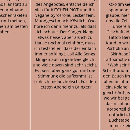
ds, anstatt zu
des Angebotes, entscheide ich
Oxo (im Ge
hen Amibands
mich für KITCHEN RIOT und ihre
spannend f
laschenraketen
vegane Gyrosrolle. Lecker fein.
glaube, hier
h und meinen,
Mundgeschmack. Köstlich. Oxo
uns die Zeit
nen am besten
höre ich dann mehr zu, als dass
unsere 
haben.
ich schaue. Der Sänger klang
Geschäftsid
etwas heiser, aber als ich zu
Tattoo-Ber
Hause nochmal reinhöre, muss
Kunden wir
ich feststellen, dass der einfach
Portfolio an
immer so klingt. Lol! Alle Songs
Skinhead? 
klingen auch irgendwie gleich
Tattoomotiv 
und viele davon sind sehr seicht.
"Wohlsein!"
Es passt aber ganz gut und die
Schrift und m
Stimmung die aufkommt ist
den Bauch im 
fröhlich melancholisch. Für den
fallen nicht m
letzten Abend ein Bringer!
ein. Roland,
gleich? Auf je
wo wir bei g
das nicht a
Körperteil 
natürlich:
Buchstabe
immer kle