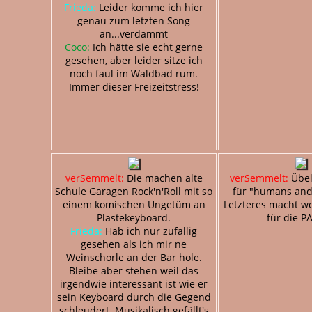
Frieda:
Leider komme ich hier
genau zum letzten Song
an...verdammt
Coco:
Ich hätte sie echt gerne
gesehen, aber leider sitze ich
noch faul im Waldbad rum.
Immer dieser Freizeitstress!
verSemmelt:
Die machen alte
verSemmelt:
Übel
Schule Garagen Rock'n'Roll mit so
für "humans and
einem komischen Ungetüm an
Letzteres macht w
Plastekeyboard.
für die P
Frieda:
Hab ich nur zufällig
gesehen als ich mir ne
Weinschorle an der Bar hole.
Bleibe aber stehen weil das
irgendwie interessant ist wie er
sein Keyboard durch die Gegend
schleudert. Musikalisch gefällt's