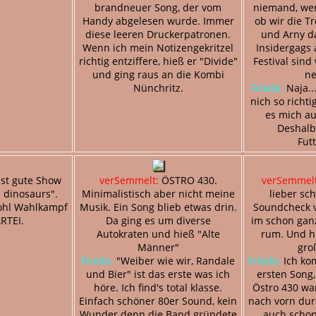
brandneuer Song, der vom
niemand, wen
Handy abgelesen wurde. Immer
ob wir die T
diese leeren Druckerpatronen.
und Arny da
Wenn ich mein Notizengekritzel
Insidergags
richtig entziffere, hieß er "Divide"
Festival sind
und ging raus an die Kombi
ne
Nünchritz.
Frieda:
Naja..
nich so richti
es mich au
Deshalb
Fut
st gute Show
verSemmelt:
ÖSTRO 430.
verSemmelt
 dinosaurs".
Minimalistisch aber nicht meine
lieber sc
ohl Wahlkampf
Musik. Ein Song blieb etwas drin.
Soundcheck 
ARTEI.
Da ging es um diverse
im schon ganz
Autokraten und hieß "Alte
rum. Und h
Männer"
gro
Frieda:
"Weiber wie wir, Randale
Frieda:
Ich ko
und Bier" ist das erste was ich
ersten Song,
höre. Ich find's total klasse.
Östro 430 wa
Einfach schöner 80er Sound, kein
nach vorn dur
Wunder denn die Band gründete
auch schon