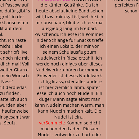
ei Pascow auf
die kühlen Getränke. Da ich
perfekten Fe
, dafür gibt´s
heute absolut keine Band sehen
schon 
grot" in der
will, bzw. mir egal ist, welche ich
irkt ansonsten
mir anschaue, bleibe ich erstmal
kt auf dem
ausgiebig lang im Freibad.
l.
Zwischendurch esse ich Pommes.
ht. Ich raste
In der Schlange für Snacks treffe
mich! Habe
ich einen Lokalo, der mir von
 sehr oft live
seinem Schulausflug zum
k noch nie mit
Nudelwerk in Riesa erzählt. Ich
lich mal! Voll
werde noch einiges über dieses
weiter Gitarre
Nudelwerk zu hören bekommen.
d mein Wunsch
Entweder ist dieses Nudelwerk
 Ness"
richtig krass, oder alles andere
it derdiedas
ist hier ziemlich lahm. Später
zu finden.
esse ich auch noch Nudeln. Ein
ätte ich auch
kluger Mann sagte einst: man
 wurden aber
kann Nudeln machen warm, man
m haufenweise
kann Nudeln machen kalt. Die
r insgesamt war
Nudel ist ein...
rz. Seufz.
verSemmelt:
Können se dicht
machen den Laden. Riesaer
Nudel - entweder zu hart oder