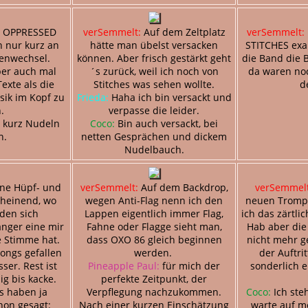
 OPPRESSED
verSemmelt:
Auf dem Zeltplatz
verSemmelt:
n nur kurz an
hätte man übelst versacken
STITCHES exak
enwechsel.
können. Aber frisch gestärkt geht
die Band die 
ber auch mal
´s zurück, weil ich noch von
da waren no
exte als die
Stitches was sehen wollte.
d
sik im Kopf zu
Frieda:
Haha ich bin versackt und
n.
verpasse die leider.
 kurz Nudeln
Coco:
Bin auch versackt, bei
n.
netten Gesprächen und dickem
Nudelbauch.
ine Hüpf- und
verSemmelt:
Auf dem Backdrop,
verSemmelt
heinend, wo
wegen Anti-Flag nenn ich den
neuen Trompe
iden sich
Lappen eigentlich immer Flag,
ich das zärtlic
nger eine mir
Fahne oder Flagge sieht man,
Hab aber die
 Stimme hat.
dass OXO 86 gleich beginnen
nicht mehr g
Songs gefallen
werden.
der Auftrit
ser. Rest ist
Pineapple Paul:
für mich der
sonderlich en
ig bis kacke.
perfekte Zeitpunkt, der
s haben ja
Verpflegung nachzukommen.
Coco:
Ich ste
hon gesagt:
Nach einer kurzen Einschätzung
warte auf m