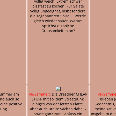
völlig weich. Extrem schwer
bissfest zu kochen. Für Salate
völlig ungeeignet, insbesondere
die sogenannten Spirelli. Werde
gleich wieder sauer. Warum
sprichst du solche
Grausamkeiten an?
ummer am
verSemmelt:
Die Dresdner CHEAP
verSemmel
nd auch so
STUFF mit solidem Streetpunk,
blieben j
eine positive
einiges von der letzten Platte,
Gedächtnis, 
lung.
aber auch uralte Sachen dabei -
meine Art v
sowie ganz zum Schluss ein
Insgeheim den