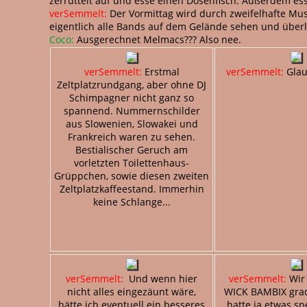
zerrüttelt auf und esse einen Dosenfisch. Außerdem ess
verSemmelt:
Der Vormittag wird durch zweifelhafte Musi
eigentlich alle Bands auf dem Gelände sehen und überle
Coco:
Ausgerechnet Melmacs??? Also nee.
verSemmelt:
Erstmal
verSemmelt:
Glau
Zeltplatzrundgang, aber ohne DJ
Schimpagner nicht ganz so
spannend. Nummernschilder
aus Slowenien, Slowakei und
Frankreich waren zu sehen.
Bestialischer Geruch am
vorletzten Toilettenhaus-
Grüppchen, sowie diesen zweiten
Zeltplatzkaffeestand. Immerhin
keine Schlange...
verSemmelt:
Und wenn hier
verSemmelt:
Wir
nicht alles eingezäunt wäre,
WICK BAMBIX grad
hätte ich eventuell ein besseres
hatte ja etwas sp