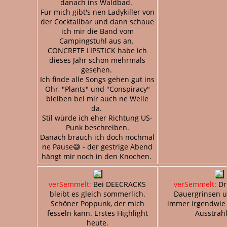
danach ins Waldbad.
Für mich gibt's nen Ladykiller von
der Cocktailbar und dann schaue
ich mir die Band vom
Campingstuhl aus an.
CONCRETE LIPSTICK habe ich
dieses Jahr schon mehrmals
gesehen.
Ich finde alle Songs gehen gut ins
Ohr, "Plants" und "Conspiracy"
bleiben bei mir auch ne Weile
da.
Stil würde ich eher Richtung US-
Punk beschreiben.
Danach brauch ich doch nochmal
ne Pause😅 - der gestrige Abend
hängt mir noch in den Knochen.
verSemmelt:
Bei DEECRACKS
verSemmelt:
Dr
bleibt es gleich sommerlich.
Dauergrinsen u
Schöner Poppunk, der mich
immer irgendwie 
fesseln kann. Erstes Highlight
Ausstrah
heute.