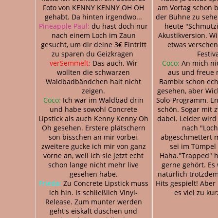
Foto von KENNY KENNY OH OH
am Vortag schon b
gehabt. Da hinten irgendwo...
der Bühne zu sehen
Pineapple Paul:
du hast doch nur
heute "Schmutzi
nach einem Loch im Zaun
Akustikversion. W
gesucht, um dir deine 3€ Eintritt
etwas verschen
zu sparen du Geizkragen
Festiva
verSemmelt:
Das auch. Wir
Coco:
An mich nic
wollten die schwarzen
aus und freue 
Waldbadbändchen halt nicht
Bambix schon echt
zeigen.
gesehen, aber Wic
Coco:
Ich war im Waldbad drin
Solo-Programm. End
und habe sowohl Concrete
schön. Sogar mit z
Lipstick als auch Kenny Kenny Oh
dabei. Leider wir
Oh gesehen. Erstere plätschern
nach "Loch
son bisschen an mir vorbei,
abgeschmettert m
zweitere gucke ich mir von ganz
sei im Tümpel 
vorne an, weil ich sie jetzt echt
Haha."Trapped" h
schon lange nicht mehr live
gerne gehört. Es
gesehen habe.
natürlich trotzde
Frieda:
Zu Concrete Lipstick muss
Hits gespielt! Abe
ich hin. Is schließlich Vinyl-
es viel zu ku
Release. Zum munter werden
geht's eiskalt duschen und