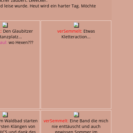
ocher zaubert. Leeecker.
d leise wurde. Heut wird ein harter Tag. Möchte
:
Den Glaubitzer
verSemmelt:
Etwas
anzplatz...
Kletteraction...
aul:
wo Hexen???
m Waldbad starten
verSemmelt:
Eine Band die mich
rsten Klängen von
nie enttäuscht und auch
ICS und dank des
gewissen Sommer im