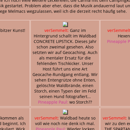
e ich noch viele weitere Leckereien, die Carina mit dem Campingk
k gestartet. Problem aber eher, dass die Musik andauernd laut un
ge Melmacs wegzulassen, weil ich die derzeit recht häufig sehe.
bitzer Kunst!
verSemmelt:
Ganz im
verSemmelt
Hintergrund schallt im Waldbad
Hexent
CONCRETE LIPSTICK. Dieses Jahr
Pineapple P
schon zweimal gesehen. Also
setzten wir auf Geocaching. Auch
als mentaler Ersatz für die
fehlenden Tischkicker. Unser
Host führt uns eine Art
Geocache-Rundgang entlang. Wir
sehen Entengrütze ohne Enten,
gelöschte Waldbrände, einen
Storch, einen Typen der im Feld
seinen Hund fotografiert...
Pineapple Paul:
wo Storch??
 kommen als
verSemmelt:
Waldbad heute so
verSemmelt:
I
 beginnt. Ich
voll wie noch nie denk ich mal.
wir zu den e
ekuliert, Wick
Pineapple Paul:
Wieder locken
THE SPARTAN