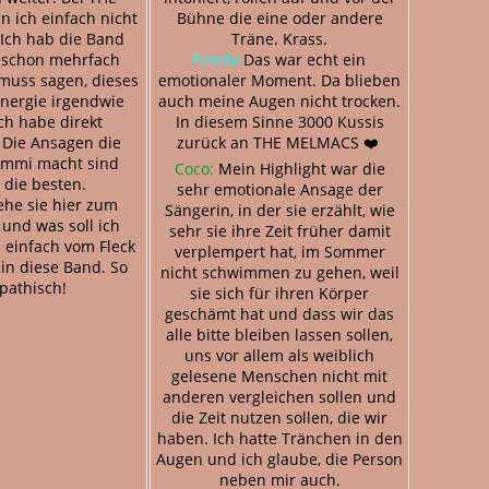
 ich einfach nicht
Bühne die eine oder andere
. Ich hab die Band
Träne. Krass.
r schon mehrfach
Frieda:
Das war echt ein
muss sagen, dieses
emotionaler Moment. Da blieben
Energie irgendwie
auch meine Augen nicht trocken.
ch habe direkt
In diesem Sinne 3000 Kussis
 Die Ansagen die
zurück an THE MELMACS ❤️
immi macht sind
Coco:
Mein Highlight war die
 die besten.
sehr emotionale Ansage der
ehe sie hier zum
Sängerin, in der sie erzählt, wie
 und was soll ich
sehr sie ihre Zeit früher damit
n einfach vom Fleck
verplempert hat, im Sommer
 in diese Band. So
nicht schwimmen zu gehen, weil
pathisch!
sie sich für ihren Körper
geschämt hat und dass wir das
alle bitte bleiben lassen sollen,
uns vor allem als weiblich
gelesene Menschen nicht mit
anderen vergleichen sollen und
die Zeit nutzen sollen, die wir
haben. Ich hatte Tränchen in den
Augen und ich glaube, die Person
neben mir auch.