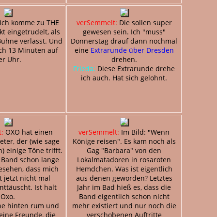
Ich komme zu THE
verSemmelt:
Die sollen super
t eingetrudelt, als
gewesen sein. Ich "muss"
Bühne verlässt. Und
Donnerstag drauf dann nochmal
ch 13 Minuten auf
eine
Extrarunde über Dresden
er Uhr.
drehen.
Frieda:
Diese Extrarunde drehe
ich auch. Hat sich gelohnt.
:
OXO hat einen
verSemmelt:
Im Bild: "Wenn
ter, der (wie sage
Könige reisen". Es kam noch als
h) einige Töne trifft.
Gag "Barbara" von den
 Band schon lange
Lokalmatadoren in rosaroten
esehen, dass mich
Hemdchen. Was ist eigentlich
t jetzt nicht mal
aus denen geworden? Letztes
ttäuscht. Ist halt
Jahr im Bad hieß es, dass die
Oxo.
Band eigentlich schon nicht
he hinten rum und
mehr existiert und nur noch die
eine Freunde, die
verschobenen Auftritte