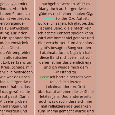
gensatz zu mir)
nachgeholt werden. Aber es
inden. Aber ich
klang doch auch irgendwie, als
 haben R. und ich
gäbe es noch einen finalen Gig.
 damit vertrieben,
Frieda:
Solider Oxo-Auftritt
hervorragende
würde ich sagen. Ich glaube, das
ee zu entwickeln:
ist eine Band, die einfach kein
atung. Für jeden
schlechtes Konzert spielen kann.
d ein spannendes
Wird wie immer viel getanzt und
 Ideen entwickelt.
Bier verschüttet. Zum Abschluss
Also Oi! ist als
gibt's besagten Song von den
out. Wir empfehlen
Lokalmatadoren. Naja ich hab
 in altdeutscher
diese Band nicht vermisst von
it Lorbeerkranz um
daher ist mir das ziemlich egal
Kreis. Schade, mir
und ich wende mich dem
ehr alle Motivideen
Bierstand zu.
 wie war das doch
Coco:
Ich hörte einerseits vom
den Fall irgendwas,
tatsächlich letzten
emerkt haben, dass
Lokalmatadore-Auftritt
uf das gewünschte
überhaupt an eben dieser Stelle
drauf passt. Dann
letztes Jahr. Und andererseits
 Mit sehr großen
auch was davon, dass sich hier
n anfangen und
mal reflektierende Gedanken
iner werden und
zum Thema gemacht wurde und