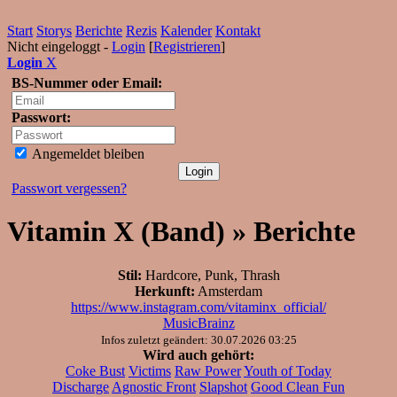
Start
Storys
Berichte
Rezis
Kalender
Kontakt
Nicht eingeloggt -
Login
[
Registrieren
]
Login
X
BS-Nummer oder Email:
Passwort:
Angemeldet bleiben
Passwort vergessen?
Vitamin X (Band) » Berichte
Stil:
Hardcore, Punk, Thrash
Herkunft:
Amsterdam
https://www.instagram.com/vitaminx_official/
MusicBrainz
Infos zuletzt geändert: 30.07.2026 03:25
Wird auch gehört:
Coke Bust
Victims
Raw Power
Youth of Today
Discharge
Agnostic Front
Slapshot
Good Clean Fun