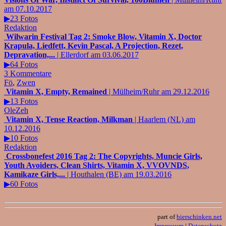
am 07.10.2017
▶23 Fotos
Redaktion
Wilwarin Festival Tag 2: Smoke Blow, Vitamin X, Doctor
Krapula, Liedfett, Kevin Pascal, A Projection, Rezet,
Depravation,...
| Ellerdorf am 03.06.2017
▶64 Fotos
3 Kommentare
Fö
,
Zwen
Vitamin X, Empty, Remained
| Mülheim/Ruhr am 29.12.2016
▶13 Fotos
OleZeh
Vitamin X, Tense Reaction, Milkman
| Haarlem (NL) am
10.12.2016
▶10 Fotos
Redaktion
Crossbonefest 2016 Tag 2: The Copyrights, Muncie Girls,
Youth Avoiders, Clean Shirts, Vitamin X, VVOVNDS,
Kamikaze Girls,...
| Houthalen (BE) am 19.03.2016
▶60 Fotos
part of
bierschinken.net
Impressum
|
Datenschutz