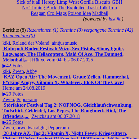
Sick of it all
Heresy
Limp Wrist
Gorilla Biscuits
GBH
No Turning Back
The Exploited
Trash Talk
Iron
Reagan
Cro-Mags
Poison Idea
Madball
(powered by
last.fm
)
Berichte (8)
Rezensionen (1)
Termine (0)
vergangene Termine (42)
Kommentare (0)
kiki
,
Roland der Voland
,
aintjustmusic
Ruhrpott Rodeo Festival: Wizo, Sex Pistols, Slime, Ignite,
Lagwagon, The Hellacopters, Maid Of Ace, The Damned,
Melonball,...
| Hünxe vom 04. bis 06.07.2025
▶42 Fotos
kiki
,
Zwen
,
Abby
KAZ Open Air: The Movement, Graue Zellen, Hammerhai,
F*cking Angry, Vitamin X, Whatever, Idols Of The Cave
|
Herne am 24.08.2019
▶29 Fotos
Zwen
,
Pepperann
Störfaktor Festival Tag 2: NOFNOG, Gleichlaufschwankung,
Todschick Gekleidet, Los Pepes, The Roughneck Riot, The
Offenders,...
| Zwickau am 06.07.2018
▶25 Fotos
Zwen
,
orwellwasright
,
Pepperann
20 Jahre AZ, Tag 2: Vitamin X, Night Fever, Kriegszittern,
Visions Of War, Instinct Of Survival, 100Blumen
| Mülheim/Ruhr