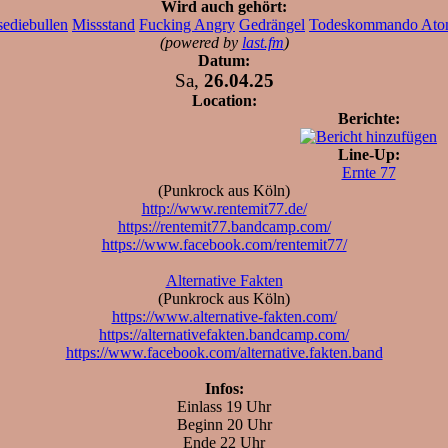
Wird auch gehört:
sediebullen
Missstand
Fucking Angry
Gedrängel
Todeskommando Ato
(powered by
last.fm
)
Datum:
Sa,
26.04.25
Location:
Berichte:
Line-Up:
Ernte 77
(Punkrock aus Köln)
http://www.rentemit77.de/
https://rentemit77.bandcamp.com/
https://www.facebook.com/rentemit77/
Alternative Fakten
(Punkrock aus Köln)
https://www.alternative-fakten.com/
https://alternativefakten.bandcamp.com/
https://www.facebook.com/alternative.fakten.band
Infos:
Einlass 19 Uhr
Beginn 20 Uhr
Ende 22 Uhr