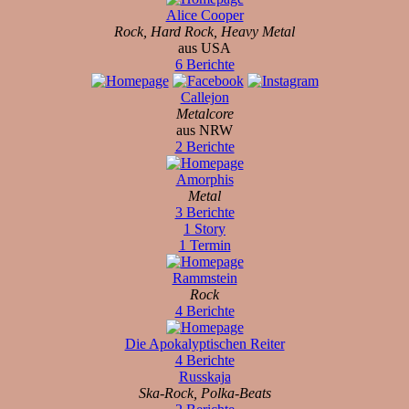
Alice Cooper
Rock, Hard Rock, Heavy Metal
aus USA
6 Berichte
Callejon
Metalcore
aus NRW
2 Berichte
Amorphis
Metal
3 Berichte
1 Story
1 Termin
Rammstein
Rock
4 Berichte
Die Apokalyptischen Reiter
4 Berichte
Russkaja
Ska-Rock, Polka-Beats