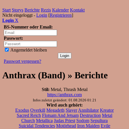
Start
Storys
Berichte
Rezis
Kalender
Kontakt
Nicht eingeloggt -
Login
[
Registrieren
]
Login
X
BS-Nummer oder Email:
Passwort:
Angemeldet bleiben
Passwort vergessen?
Anthrax (Band) » Berichte
Stil:
Metal, Thrash Metal
https://anthrax.com
Infos zuletzt geändert: 01.08.2026 01:21
Wird auch gehört:
Exodus
Overkill
Megadeth
Slayer
Annihilator
Kreator
Sacred Reich
Flotsam And Jetsam
Destruction
Metal
Church
Metallica
Judas Priest
Sodom
Sepultura
Suicidal Tendencies
Motörhead
Iron Maiden
Evile