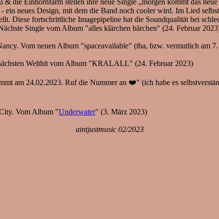
u & die Einhornfarm stellen ihre neue Single „morgen kommt das neue iPh
 ein neues Design, mit dem die Band noch cooler wird. Im Lied selbst s
llt. Diese fortschrittliche Imagepipeline hat die Soundqualität bei sc
 Nächste Single vom Album "alles klärchen bärchen" (24. Februar 2023
Nancy. Vom neuen Album "spaceavailable" (tba, bzw. vermutlich am 7.
 nächsten Welthit vom Album "KRALALL" (24. Februar 2023)
t am 24.02.2023. Ruf die Nummer an ❤️" (ich habe es selbstverstä
 City. Vom Album "
Underwater
" (3. März 2023)
aintjustmusic 02/2023