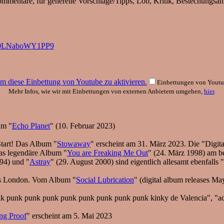
kommentare, für generelle Vorschläge/Tipps, Lob, Kritik, Bestechungsa
h8p0LNaboWY1PP9
 um diese Einbettung von Youtube zu aktivieren.
Einbettungen von Youtub
Mehr Infos, wie wir mit Einbettungen von externen Anbietern umgehen,
hier
.
um "
Echo Planet
" (10. Februar 2023)
tart! Das Album "
Stowaway
" erscheint am 31. März 2023. Die "Digital
das legendäre Album "
You are Freaking Me Out
" (24. März 1998) am be
94) und "
Astray
" (29. August 2000) sind eigentlich allesamt ebenfalls
aus London. Vom Album "
Social Lubrication
" (digital album releases Ma
k punk punk punk punk punk punk punk punk kinky de Valencia", "adva
ng Proof
" erscheint am 5. Mai 2023