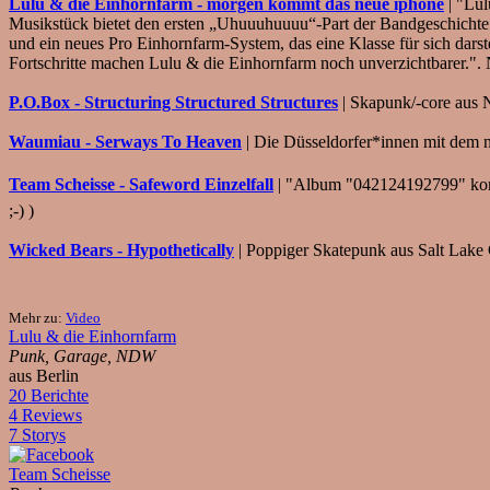
Lulu & die Einhornfarm - morgen kommt das neue iphone
| "Lul
Musikstück bietet den ersten „Uhuuuhuuuu“-Part der Bandgeschichte -
und ein neues Pro Einhornfarm-System, das eine Klasse für sich darste
Fortschritte machen Lulu & die Einhornfarm noch unverzichtbarer.".
P.O.Box - Structuring Structured Structures
| Skapunk/-core aus 
Waumiau - Serways To Heaven
| Die Düsseldorfer*innen mit dem
Team Scheisse - Safeword Einzelfall
| "Album "042124192799" komm
;-) )
Wicked Bears - Hypothetically
| Poppiger Skatepunk aus Salt Lake
Mehr zu:
Video
Lulu & die Einhornfarm
Punk, Garage, NDW
aus Berlin
20 Berichte
4 Reviews
7 Storys
Team Scheisse