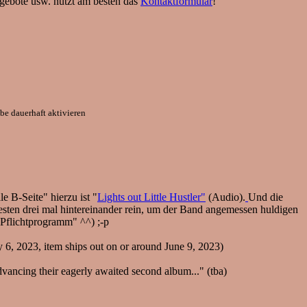
ngebote usw. nutzt am besten das
Kontaktformular
!
e dauerhaft aktivieren
e B-Seite" hierzu ist "
Lights out Little Hustler"
(Audio).
Und die
sten drei mal hintereinander rein, um der Band angemessen huldigen
 "Pflichtprogramm" ^^) ;-p
y 6, 2023, item ships out on or around June 9, 2023)
ncing their eagerly awaited second album..." (tba)