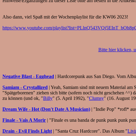
Hinweise/Ergänzungen zu dieser Liste bitte am besten in die Artikel
Also dann, viel Spaß mit der Wochenplaylist für die KW06 2023!
https://www.youtube.com/playlist?list=PLlnQ543VQj5EInT_bO
Bitte hier klicken,
Negative Blast - Egghead
| Hardcorepunk aus San Diego. Vom Alb
Samiam - Crystallized
| Yeah, Samiam sind mit neuem Material am S
"Spätgeborenen" ziehen sich bitte (sofern noch nicht geschehen ^^) 
zu können (und ok, "
Billy
" (5. April 1992), "
Clumsy
" (16. August 19
Dream Wife - Hot (Don't Date A Musician)
| "Indie Pop" *rofl* 
Finale - Vais A Morir
| "Finale es una banda de punk punk punk pun
Drain - Evil Finds Light
| "Santa Cruz Hardcore". Das Album "
Livi