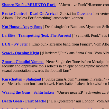
Shonen Knife - MUJINTO Rock
| "Alternative Punk"/Ramonesco
Bruise Control - Dead On Arrival
| Zuletzt im
Dezember
hier vertr
Album "Useless For Something" ausmachen können
Nut House - Angry Song
| Debütsingle der Band aus Myanmar. Selbst
La Élite - Transpotting (feat. The Parrots)
| "Synthetik Punk" aus 
EUX - S'y Jeter
| "Emo punk screamo band from France". Vom Alb
Scowl - Opening Night
| (Hardcore?)Punk aus Santa Cruz. Vom Albu
Znous - Choufini Yamma
| Neue Single der Tunesischen Metalpunks.
security and oppressive tools reflects in an epic photographic moment th
sexual connotation towards the football fans"
Kurschatten - Stalagmit
| "Single zum Album "Träume in Pastell" - 
ein Mensch, manchmal auch zwei. Kurschatten haben sich zwischen 
Waving the Guns - Schürhaken
| "Unsere neue EP "Schwerter zu Sc
Death Goals - Faux Macho
| "UK Queercore" aus London. Vom Al