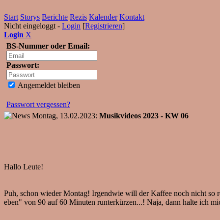
Start
Storys
Berichte
Rezis
Kalender
Kontakt
Nicht eingeloggt -
Login
[
Registrieren
]
Login
X
BS-Nummer oder Email:
Passwort:
Angemeldet bleiben
Passwort vergessen?
Montag, 13.02.2023:
Musikvideos 2023 - KW 06
Hallo Leute!
Puh, schon wieder Montag! Irgendwie will der Kaffee noch nicht so re
eben" von 90 auf 60 Minuten runterkürzen...! Naja, dann halte ich mic