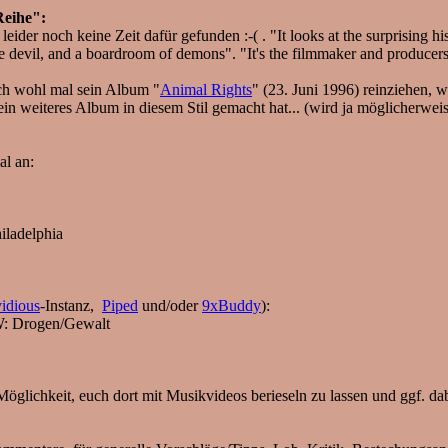
Reihe":
ider noch keine Zeit dafür gefunden :-( . "It looks at the surprising hi
devil, and a boardroom of demons". "It's the filmmaker and producers' h
ich wohl mal sein Album "
Animal Rights
" (23. Juni 1996) reinziehen, 
 ein weiteres Album in diesem Stil gemacht hat... (wird ja möglicherwei
al an:
ladelphia
vidious
-Instanz,
Piped
und/oder
9xBuddy
):
W: Drogen/Gewalt
Möglichkeit, euch dort mit Musikvideos berieseln zu lassen und ggf. da