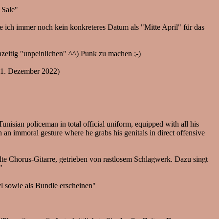
 Sale"
e ich immer noch kein konkreteres Datum als "Mitte April" für das
chzeitig "unpeinlichen" ^^) Punk zu machen ;-)
21. Dezember 2022)
isian policeman in total official uniform, equipped with all his
th an immoral gesture where he grabs his genitals in direct offensive
te Chorus-Gitarre, getrieben von rastlosem Schlagwerk. Dazu singt
"
yl sowie als Bundle erscheinen"