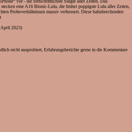
one“ vor - die fortschrittlichste Single aller Zeiten. Das
tecken eine A16 Bionic-Lulu, die bisher poppigste Lulu aller Zeiten,
hlechten Probeverhältnissen massiv verbessert. Diese bahnbrechenden
)
 April 2023)
ndlich
nicht
ausprobiert, Erfahrungsberichte gerne in die Kommentare