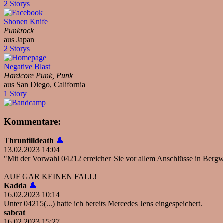
2 Storys
Shonen Knife
Punkrock
aus Japan
2 Storys
Negative Blast
Hardcore Punk, Punk
aus San Diego, California
1 Story
Kommentare:
Thruntilldeath
👤
13.02.2023 14:04
"Mit der Vorwahl 04212 erreichen Sie vor allem Anschlüsse in Berg
AUF GAR KEINEN FALL!
Kadda
👤
16.02.2023 10:14
Unter 04215(...) hatte ich bereits Mercedes Jens eingespeichert.
sabcat
16.02.2023 15:27