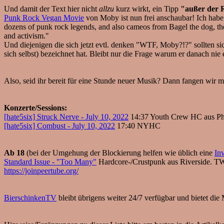
Und damit der Text hier nicht
allzu
kurz wirkt, ein Tipp
"außer der 
Punk Rock Vegan Movie
von Moby ist nun frei anschaubar! Ich habe le
dozens of punk rock legends, and also cameos from Bagel the dog, the 
and activism."
Und diejenigen die sich jetzt evtl. denken "WTF, Moby?!?" sollten s
sich selbst) bezeichnet hat. Bleibt nur die Frage warum er danach nie
Also, seid ihr bereit für eine Stunde neuer Musik? Dann fangen wir m
Konzerte/Sessions:
[hate5six] Struck Nerve - July 10, 2022
14:37 Youth Crew HC aus Phi
[hate5six] Combust - July 10, 2022
17:40 NYHC
Ab 18
(bei der Umgehung der Blockierung helfen wie üblich eine
In
Standard Issue - "Too Many"
Hardcore-/Crustpunk aus Riverside. T
https://joinpeertube.org/
BierschinkenTV
bleibt übrigens weiter 24/7 verfügbar und bietet die 