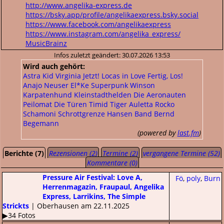
http://www.angelika-express.de
https://bsky.app/profile/angelikaexpress.bsky.social
https://www.facebook.com/angelikaexpress
https://www.instagram.com/angelika_express/
MusicBrainz
Infos zuletzt geändert: 30.07.2026 13:53
Wird auch gehört:
Astra Kid
Virginia Jetzt!
Locas in Love
Fertig, Los!
Anajo
Neuser
El*Ke
Superpunk
Winson
Karpatenhund
Kleinstadthelden
Die Aeronauten
Peilomat
Die Türen
Timid Tiger
Auletta
Rocko
Schamoni
Schrottgrenze
Hansen Band
Bernd
Begemann
(powered by
last.fm
)
Berichte (7)
Rezensionen (2)
Termine (2)
vergangene Termine (52)
Kommentare (0)
Pressure Air Festival: Love A,
Fö
,
poly
,
Burn
Herrenmagazin, Fraupaul, Angelika
Express, Larrikins, The Simple
Strickts
| Oberhausen am 22.11.2025
▶34 Fotos