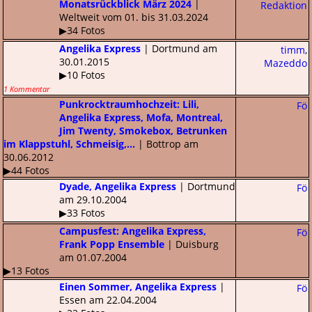
Monatsrückblick März 2024
|
Redaktion
Weltweit vom 01. bis 31.03.2024
▶34 Fotos
Angelika Express
| Dortmund am
timm
,
30.01.2015
Mazeddo
▶10 Fotos
1 Kommentar
Punkrocktraumhochzeit: Lili,
Fö
Angelika Express, Mofa, Montreal,
Jim Twenty, Smokebox, Betrunken
im Klappstuhl, Schmeisig,...
| Bottrop am
30.06.2012
▶44 Fotos
Dyade, Angelika Express
| Dortmund
Fö
am 29.10.2004
▶33 Fotos
Campusfest: Angelika Express,
Fö
Frank Popp Ensemble
| Duisburg
am 01.07.2004
▶13 Fotos
Einen Sommer, Angelika Express
|
Fö
Essen am 22.04.2004