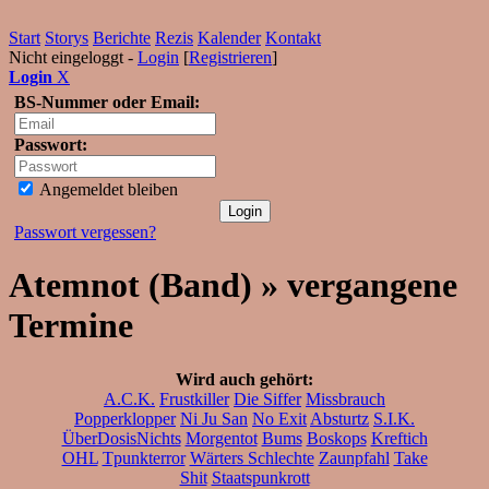
Start
Storys
Berichte
Rezis
Kalender
Kontakt
Nicht eingeloggt -
Login
[
Registrieren
]
Login
X
BS-Nummer oder Email:
Passwort:
Angemeldet bleiben
Passwort vergessen?
Atemnot (Band) » vergangene
Termine
Wird auch gehört:
A.C.K.
Frustkiller
Die Siffer
Missbrauch
Popperklopper
Ni Ju San
No Exit
Absturtz
S.I.K.
ÜberDosisNichts
Morgentot
Bums
Boskops
Kreftich
OHL
Tpunkterror
Wärters Schlechte
Zaunpfahl
Take
Shit
Staatspunkrott