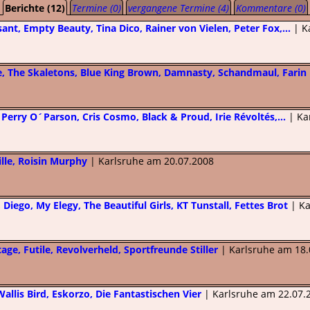
Berichte (12)
Termine (0)
vergangene Termine (4)
Kommentare (0)
sant, Empty Beauty, Tina Dico, Rainer von Vielen, Peter Fox,...
| K
e, The Skaletons, Blue King Brown, Damnasty, Schandmaul, Farin 
 Perry O´Parson, Cris Cosmo, Black & Proud, Irie Révoltés,...
| Ka
ille, Roisin Murphy
| Karlsruhe am 20.07.2008
 Diego, My Elegy, The Beautiful Girls, KT Tunstall, Fettes Brot
| Ka
age, Futile, Revolverheld, Sportfreunde Stiller
| Karlsruhe am 18.
Wallis Bird, Eskorzo, Die Fantastischen Vier
| Karlsruhe am 22.07.