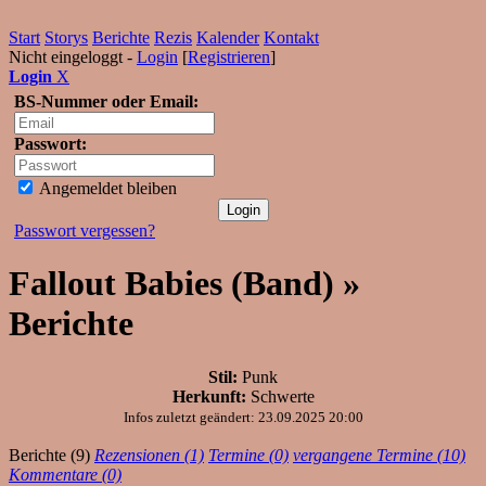
Start
Storys
Berichte
Rezis
Kalender
Kontakt
Nicht eingeloggt -
Login
[
Registrieren
]
Login
X
BS-Nummer oder Email:
Passwort:
Angemeldet bleiben
Passwort vergessen?
Fallout Babies (Band) »
Berichte
Stil:
Punk
Herkunft:
Schwerte
Infos zuletzt geändert: 23.09.2025 20:00
Berichte (9)
Rezensionen (1)
Termine (0)
vergangene Termine (10)
Kommentare (0)