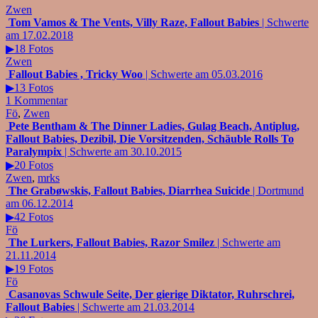
Zwen
Tom Vamos & The Vents, Villy Raze, Fallout Babies
| Schwerte
am 17.02.2018
▶18 Fotos
Zwen
Fallout Babies , Tricky Woo
| Schwerte am 05.03.2016
▶13 Fotos
1 Kommentar
Fö
,
Zwen
Pete Bentham & The Dinner Ladies, Gulag Beach, Antiplug,
Fallout Babies, Dezibil, Die Vorsitzenden, Schäuble Rolls To
Paralympix
| Schwerte am 30.10.2015
▶20 Fotos
Zwen
,
mrks
The Grabøwskis, Fallout Babies, Diarrhea Suicide
| Dortmund
am 06.12.2014
▶42 Fotos
Fö
The Lurkers, Fallout Babies, Razor Smilez
| Schwerte am
21.11.2014
▶19 Fotos
Fö
Casanovas Schwule Seite, Der gierige Diktator, Ruhrschrei,
Fallout Babies
| Schwerte am 21.03.2014