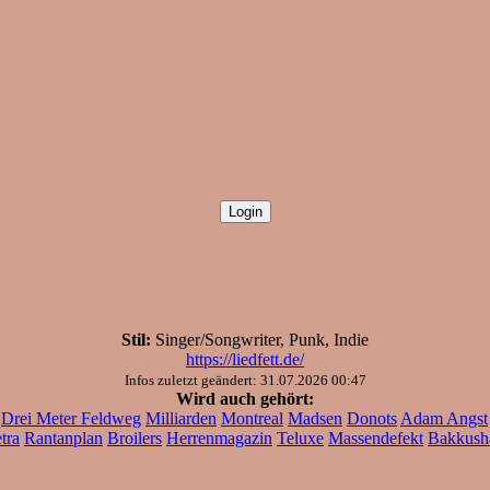
Stil:
Singer/Songwriter, Punk, Indie
https://liedfett.de/
Infos zuletzt geändert: 31.07.2026 00:47
Wird auch gehört:
Drei Meter Feldweg
Milliarden
Montreal
Madsen
Donots
Adam Angst
tra
Rantanplan
Broilers
Herrenmagazin
Teluxe
Massendefekt
Bakkush