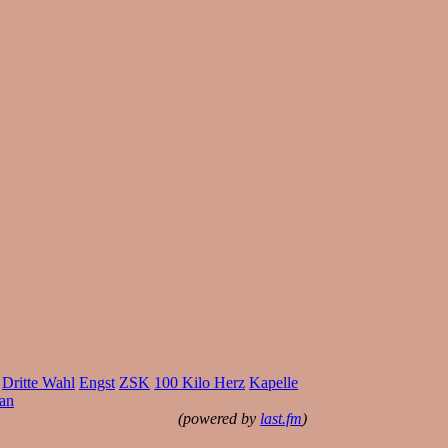
Dritte Wahl
Engst
ZSK
100 Kilo Herz
Kapelle
an
(powered by
last.fm
)