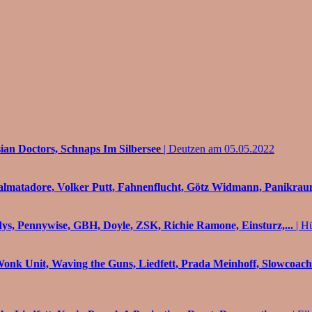
ian Doctors, Schnaps Im Silbersee
| Deutzen am 05.05.2022
okalmatadore, Volker Putt, Fahnenflucht, Götz Widmann, Panikra
s, Pennywise, GBH, Doyle, ZSK, Richie Ramone, Einsturz,...
| H
nk Unit, Waving the Guns, Liedfett, Prada Meinhoff, Slowcoache