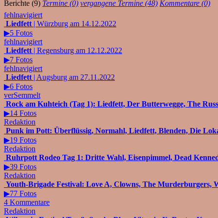
Berichte (9)
Termine (0)
vergangene Termine (48)
Kommentare (0)
fehlnavigiert
Liedfett
| Würzburg am 14.12.2022
▶5 Fotos
fehlnavigiert
Liedfett
| Regensburg am 12.12.2022
▶7 Fotos
fehlnavigiert
Liedfett
| Augsburg am 27.11.2022
▶6 Fotos
verSemmelt
Rock am Kuhteich (Tag 1): Liedfett, Der Butterwegge, The Russ
▶14 Fotos
Redaktion
Punk im Pott: Überflüssig, Normahl, Liedfett, Blenden, Die L
▶19 Fotos
Redaktion
Ruhrpott Rodeo Tag 1: Dritte Wahl, Eisenpimmel, Dead Kennedy
▶39 Fotos
Redaktion
Youth-Brigade Festival: Love A, Clowns, The Murderburgers, Wo
▶77 Fotos
4 Kommentare
Redaktion