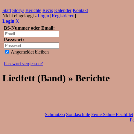
Start
Storys
Berichte
Rezis
Kalender
Kontakt
Nicht eingeloggt -
Login
[
Registrieren
]
Login
X
BS-Nummer oder Email:
Passwort:
Angemeldet bleiben
Passwort vergessen?
Liedfett (Band) » Berichte
Schmutzki
Sondaschule
Feine Sahne Fischfilet
Pe