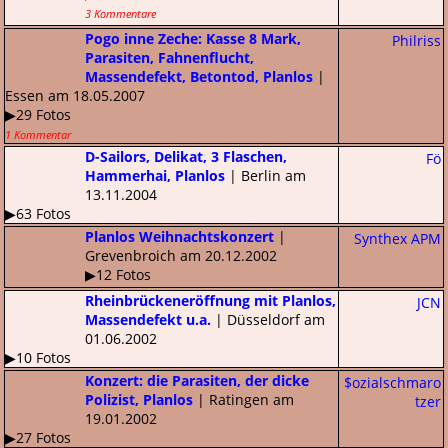
3 Kommentare
Pogo inne Zeche: Kasse 8 Mark,
Philriss
Parasiten, Fahnenflucht,
Massendefekt, Betontod, Planlos
|
Essen am 18.05.2007
▶29 Fotos
1 Kommentar
D-Sailors, Delikat, 3 Flaschen,
Fö
Hammerhai, Planlos
| Berlin am
13.11.2004
▶63 Fotos
Planlos Weihnachtskonzert
|
Synthex APM
Grevenbroich am 20.12.2002
▶12 Fotos
Rheinbrückeneröffnung mit Planlos,
JCN
Massendefekt u.a.
| Düsseldorf am
01.06.2002
▶10 Fotos
Konzert: die Parasiten, der dicke
$ozialschmaro
Polizist, Planlos
| Ratingen am
tzer
19.01.2002
▶27 Fotos