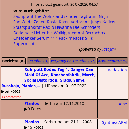
Infos zuletzt geändert: 30.07.2026 04:57
Wird auch gehört:
Zaunpfahl
The Wohlstandskinder
Tagtraum
Ni Ju
San
Wilde Zeiten
Rasta Knast
Verlorene Jungs
Kafkas
Staatspunkrott
Radio Havanna
Die Schröders
Dödelhaie
Heiter bis Wolkig
Atemnot
Borrachos
Chefdenker
Serum 114
Fuckin' Faces
S.I.K.
Supernichts
(powered by
last.fm
)
Berichte (8)
Termine (0)
vergangene Termine (57)
Kommentare (0)
Ruhrpott Rodeo Tag 1: Danger Dan,
Redaktion
Maid Of Ace, Knochenfabrik, March,
Social Distortion, Giuda, Slime,
Russkaja, Planlos,...
| Hünxe am 01.07.2022
▶69 Fotos
1 Kommentar
Planlos
| Berlin am 12.11.2010
Bönx
▶9 Fotos
Planlos
| Karlsruhe am 21.11.2008
Synthex APM
▶15 Fotos