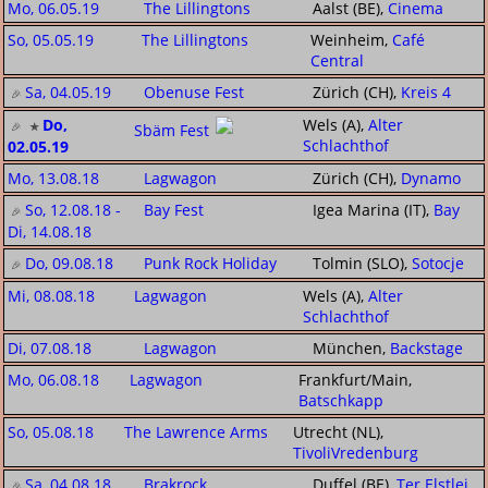
Mo, 06.05.19
The Lillingtons
Aalst (BE),
Cinema
So, 05.05.19
The Lillingtons
Weinheim,
Café
Central
Sa, 04.05.19
Obenuse Fest
Zürich (CH),
Kreis 4
Do,
Wels (A),
Alter
Sbäm Fest
Schlachthof
02.05.19
Mo, 13.08.18
Lagwagon
Zürich (CH),
Dynamo
So, 12.08.18 -
Bay Fest
Igea Marina (IT),
Bay
Di, 14.08.18
Do, 09.08.18
Punk Rock Holiday
Tolmin (SLO),
Sotocje
Mi, 08.08.18
Lagwagon
Wels (A),
Alter
Schlachthof
Di, 07.08.18
Lagwagon
München,
Backstage
Mo, 06.08.18
Lagwagon
Frankfurt/Main,
Batschkapp
So, 05.08.18
The Lawrence Arms
Utrecht (NL),
TivoliVredenburg
Sa, 04.08.18
Brakrock
Duffel (BE),
Ter Elstlei