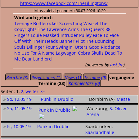
https://www.facebook.com/TheLillingtons/
Infos zuletzt geändert: 30.07.2026 10:29
Wird auch gehört:
Teenage Bottlerocket
Screeching Weasel
The
Copyrights
The Lawrence Arms
The Queers
88
Fingers Louie
Masked Intruder
Pulley
Face To Face
Off With Their Heads
Banner Pilot
The Bouncing
Souls
Dillinger Four
Swingin' Utters
Good Riddance
No Use For A Name
Lagwagon
Cobra Skulls
Dead To
Me
Dear Landlord
(powered by
last.fm
)
Berichte (3)
Rezensionen (1)
News (1)
Termine (0)
vergangene
Termine (23)
Kommentare (0)
Seiten: 1,
2
,
weiter >>
So, 12.05.19
Punk in Drublic
Dornbirn (A),
Messe
Sa, 11.05.19
Würzburg,
S. Oliver
Punk in Drublic
Arena
Fr, 10.05.19
Punk in Drublic
Saarbrücken,
Saarlandhalle