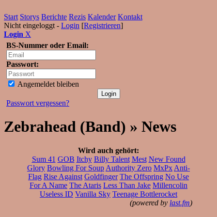
Start
Storys
Berichte
Rezis
Kalender
Kontakt
Nicht eingeloggt -
Login
[
Registrieren
]
Login
X
BS-Nummer oder Email:
Passwort:
Angemeldet bleiben
Passwort vergessen?
Zebrahead (Band) » News
Wird auch gehört:
Sum 41
GOB
Itchy
Billy Talent
Mest
New Found
Glory
Bowling For Soup
Authority Zero
MxPx
Anti-
Flag
Rise Against
Goldfinger
The Offspring
No Use
For A Name
The Ataris
Less Than Jake
Millencolin
Useless ID
Vanilla Sky
Teenage Bottlerocket
(powered by
last.fm
)