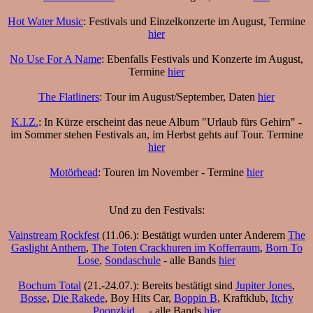
Hot Water Music
: Festivals und Einzelkonzerte im August, Termine
hier
No Use For A Name
: Ebenfalls Festivals und Konzerte im August,
Termine
hier
The Flatliners
: Tour im August/September, Daten
hier
K.I.Z.
: In Kürze erscheint das neue Album "Urlaub fürs Gehirn" -
im Sommer stehen Festivals an, im Herbst gehts auf Tour. Termine
hier
Motörhead
: Touren im November - Termine
hier
Und zu den Festivals:
Vainstream Rockfest
(11.06.): Bestätigt wurden unter Anderem
The
Gaslight Anthem
,
The Toten Crackhuren im Kofferraum
,
Born To
Lose
,
Sondaschule
- alle Bands
hier
Bochum Total
(21.-24.07.): Bereits bestätigt sind
Jupiter Jones
,
Bosse
,
Die Rakede
, Boy Hits Car,
Boppin B
, Kraftklub,
Itchy
Poopzkid
,... - alle Bands
hier