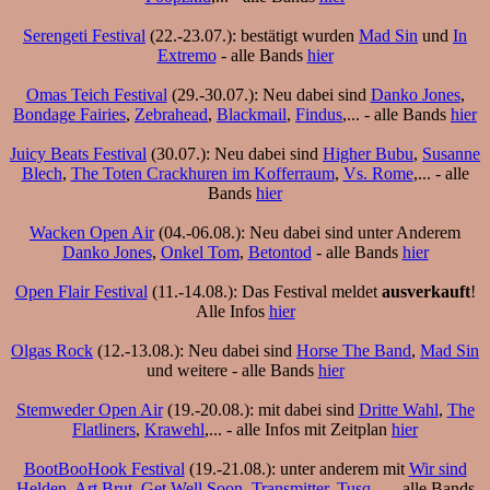
Serengeti Festival
(22.-23.07.): bestätigt wurden
Mad Sin
und
In
Extremo
- alle Bands
hier
Omas Teich Festival
(29.-30.07.): Neu dabei sind
Danko Jones
,
Bondage Fairies
,
Zebrahead
,
Blackmail
,
Findus
,... - alle Bands
hier
Juicy Beats Festival
(30.07.): Neu dabei sind
Higher Bubu
,
Susanne
Blech
,
The Toten Crackhuren im Kofferraum
,
Vs. Rome
,... - alle
Bands
hier
Wacken Open Air
(04.-06.08.): Neu dabei sind unter Anderem
Danko Jones
,
Onkel Tom
,
Betontod
- alle Bands
hier
Open Flair Festival
(11.-14.08.): Das Festival meldet
ausverkauft
!
Alle Infos
hier
Olgas Rock
(12.-13.08.): Neu dabei sind
Horse The Band
,
Mad Sin
und weitere - alle Bands
hier
Stemweder Open Air
(19.-20.08.): mit dabei sind
Dritte Wahl
,
The
Flatliners
,
Krawehl
,... - alle Infos mit Zeitplan
hier
BootBooHook Festival
(19.-21.08.): unter anderem mit
Wir sind
Helden
,
Art Brut
,
Get Well Soon
,
Transmitter
,
Tusq
,... - alle Bands