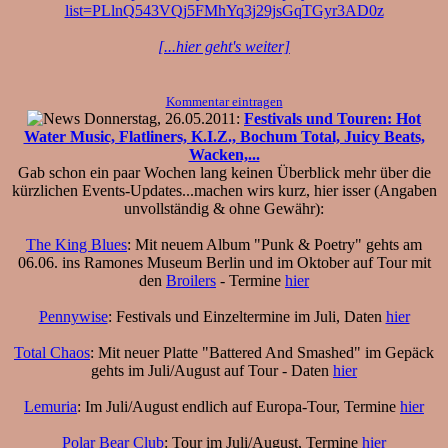
list=PLlnQ543VQj5FMhYq3j29jsGqTGyr3AD0z
[...hier geht's weiter]
Kommentar eintragen
Donnerstag, 26.05.2011:
Festivals und Touren: Hot
Water Music, Flatliners, K.I.Z., Bochum Total, Juicy Beats,
Wacken,...
Gab schon ein paar Wochen lang keinen Überblick mehr über die
kürzlichen Events-Updates...machen wirs kurz, hier isser (Angaben
unvollständig & ohne Gewähr):
The King Blues
: Mit neuem Album "Punk & Poetry" gehts am
06.06. ins Ramones Museum Berlin und im Oktober auf Tour mit
den
Broilers
- Termine
hier
Pennywise
: Festivals und Einzeltermine im Juli, Daten
hier
Total Chaos
: Mit neuer Platte "Battered And Smashed" im Gepäck
gehts im Juli/August auf Tour - Daten
hier
Lemuria
: Im Juli/August endlich auf Europa-Tour, Termine
hier
Polar Bear Club
: Tour im Juli/August, Termine
hier