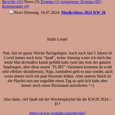
Berichte (11)
News (3)
Termine (1)
vergangene Termine (85)
Kommentare (0)
Dienstag, 16.07.2024:
Musikvideos 2024 KW 28
Hallo Leute!
Puh, fast ne ganze Woche flachgelegen. Auch nach fast 5 Jahren ist
Covid immer noch kein "Spaß", keine Ahnung wann ich mich das
letzte Mal
dermaßen
krank gefühlt habe (und das
trotz
der ganzen
Impfungen, aber diese neuen "FLIRT"-Varianten kommen da wohl
sehr effektiv drumherum). Naja, zumindest geht es nun wieder, auch
wenn immer noch ein paar Prozente fehlen. Aber unterm Strich ist
die Playlist nun nur ungefähr einen Tag zu spät (ich habe aber
immer noch einen Rückstand aufzuholen ^^)
Also dann, viel Spaß mit der Wochenplaylist für die KW28 2024 :-
D !
https://www.youtube.com/playlist?