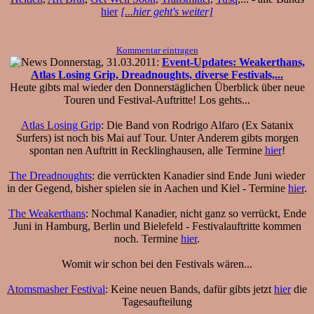
hier
[...hier geht's weiter]
Kommentar eintragen
Donnerstag, 31.03.2011:
Event-Updates: Weakerthans,
Atlas Losing Grip, Dreadnoughts, diverse Festivals,...
Heute gibts mal wieder den Donnerstäglichen Überblick über neue
Touren und Festival-Auftritte! Los gehts...
Atlas Losing Grip
: Die Band von Rodrigo Alfaro (Ex Satanix
Surfers) ist noch bis Mai auf Tour. Unter Anderem gibts morgen
spontan nen Auftritt in Recklinghausen, alle Termine
hier
!
The Dreadnoughts
: die verrückten Kanadier sind Ende Juni wieder
in der Gegend, bisher spielen sie in Aachen und Kiel - Termine
hier
.
The Weakerthans
: Nochmal Kanadier, nicht ganz so verrückt, Ende
Juni in Hamburg, Berlin und Bielefeld - Festivalauftritte kommen
noch. Termine
hier
.
Womit wir schon bei den Festivals wären...
Atomsmasher Festival
: Keine neuen Bands, dafür gibts jetzt
hier
die
Tagesaufteilung