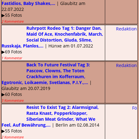
Fastidios, Baby Shakes,...
| Glaubitz am
22.07.2022
▶55 Fotos
2 Kommentare
Ruhrpott Rodeo Tag 1: Danger Dan,
Redaktion
Maid Of Ace, Knochenfabrik, March,
Social Distortion, Giuda, Slime,
Russkaja, Planlos,...
| Hünxe am 01.07.2022
▶69 Fotos
1 Kommentar
Back To Future Festival Tag 3:
Redaktion
Pascow, Clowns, The Toten
Crackhuren im Kofferraum,
Egotronic, Loikaemie, Svetlanas, P.I.Y.,...
|
Glaubitz am 20.07.2019
▶60 Fotos
3 Kommentare
Resist To Exist Tag 2: Alarmsignal,
Fö
Rasta Knast, Popperklopper,
Siberian Meat Grinder, What We
Feel, Auf Bewährung,...
| Berlin am 02.08.2014
▶55 Fotos
2 Kommentare