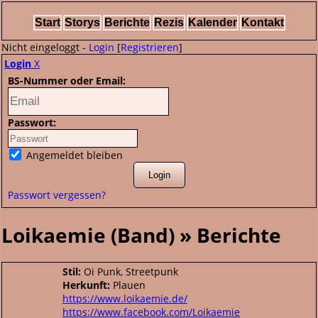
Start
Storys
Berichte
Rezis
Kalender
Kontakt
Nicht eingeloggt -
Login
[
Registrieren
]
Login
X
BS-Nummer oder Email:
Passwort:
Angemeldet bleiben
Passwort vergessen?
Loikaemie (Band) » Berichte
Stil:
Oi Punk, Streetpunk
Herkunft:
Plauen
https://www.loikaemie.de/
https://www.facebook.com/Loikaemie