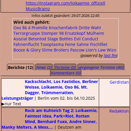
https://instagram.com/loikaemie_offiziell
MusicBrainz
Infos zuletzt geändert: 29.07.2026 22:45
Wird auch gehört:
Oxo 86
4 Promille
Knochenfabrik
Dritte Wahl
Terrorgruppe
Stomper 98
Ersatzkopf
Mülheim
Asozial
Betontod
Stage Bottles
Evil Conduct
Fahnenflucht
Toxoplasma
Feine Sahne Fischfilet
Booze & Glory
Slime
Broilers
Pascow
Lion's Law
Wizo
(powered by
last.fm
)
Berichte (12)
News (2)
Termine (0)
vergangene Termine (40)
Kommentare (0)
Kackschlacht, Los Fastidios, Berliner
Gerdistan
Weisse, Loikaemie, Oxo 86, Mt.
Dagger, Trümmerratten,
Leistungsträger
| Berlin vom 02. bis 04.10.2025
▶nur Text
Rock am Kuhteich Tag 2: Loikaemie,
Redaktion
Faintest Idea, Park+Riot, Rotten
Mind, Bernhard Fuxx, Andre Sinner,
Manky Melters, A Mess,...
| Deutzen am