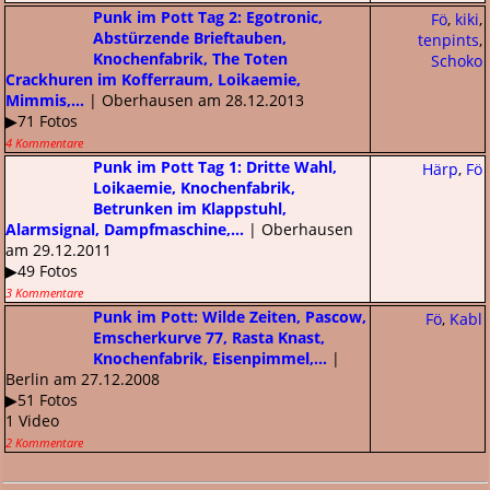
Punk im Pott Tag 2: Egotronic,
Fö
,
kiki
,
Abstürzende Brieftauben,
tenpints
,
Knochenfabrik, The Toten
Schoko
Crackhuren im Kofferraum, Loikaemie,
Mimmis,...
| Oberhausen am 28.12.2013
▶71 Fotos
4 Kommentare
Punk im Pott Tag 1: Dritte Wahl,
Härp
,
Fö
Loikaemie, Knochenfabrik,
Betrunken im Klappstuhl,
Alarmsignal, Dampfmaschine,...
| Oberhausen
am 29.12.2011
▶49 Fotos
3 Kommentare
Punk im Pott: Wilde Zeiten, Pascow,
Fö
,
Kabl
Emscherkurve 77, Rasta Knast,
Knochenfabrik, Eisenpimmel,...
|
Berlin am 27.12.2008
▶51 Fotos
1 Video
2 Kommentare