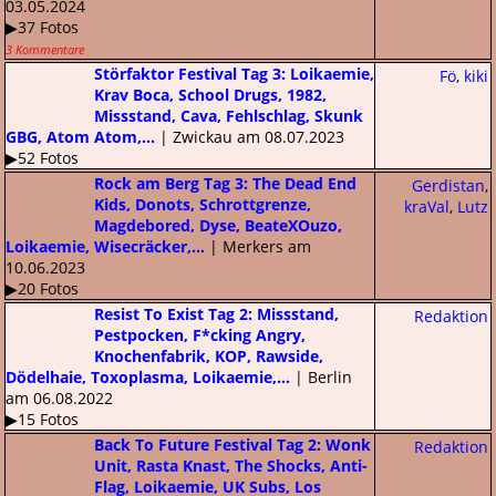
03.05.2024
▶37 Fotos
3 Kommentare
Störfaktor Festival Tag 3: Loikaemie,
Fö
,
kiki
Krav Boca, School Drugs, 1982,
Missstand, Cava, Fehlschlag, Skunk
GBG, Atom Atom,...
| Zwickau am 08.07.2023
▶52 Fotos
Rock am Berg Tag 3: The Dead End
Gerdistan
,
Kids, Donots, Schrottgrenze,
kraVal
,
Lutz
Magdebored, Dyse, BeateXOuzo,
Loikaemie, Wisecräcker,...
| Merkers am
10.06.2023
▶20 Fotos
Resist To Exist Tag 2: Missstand,
Redaktion
Pestpocken, F*cking Angry,
Knochenfabrik, KOP, Rawside,
Dödelhaie, Toxoplasma, Loikaemie,...
| Berlin
am 06.08.2022
▶15 Fotos
Back To Future Festival Tag 2: Wonk
Redaktion
Unit, Rasta Knast, The Shocks, Anti-
Flag, Loikaemie, UK Subs, Los