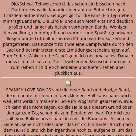
Old-School. Teilweise wirkt das schon ein bisschen nach
Plattitüde was die Kanadier hier auf die Bühne bringen,
trotzdem authentisch. Selbiges gilt für die Fans: Ein Typ neben
mir trägt Bandana. Die Circle- und auch Mosh-Pits sind deutlich
größer und länger als bei den vorherigen Bands. Weniger
Verzweiflung, eher Angriff nach vorne… und Spaß! Irgendwann
fliegen bunte Luftballons in den Pit und werden kurzerhand
plattgetreten. Das Konzert rollt wie eine Dampfwalze durch den
Saal und bei mir treten erste Ermüdungserscheinungen auf.
Zum Ender „Wake up the Dead“ gebe ich nochmal alles. Danach
muss ich mich setzen. Die schwitzenden Menschen um mich
rum reiben sich die Schienbeine und Kiefer, sehen aber
glücklich aus.
SPANISH LOVE SONGS sind die erste Band und einzige Band,
die ich heute mir heute in der „kleinen“ Halle anschaue, auch
weil jetzt wirklich mal eine Lücke im Programm gelassen wurde.
Ich kann also nicht sagen, ob die Halle aus diesem Grund oder
den ganzen Tag schon bis zum Bersten voll war. Für mich zu
voll. Vom Balkon aus schaue ich mir die Band aus LA von der
Seite an, sehe nicht alles, aber das ist ok. Ein harter Bruch nach
dem HC-Trio und ich bin irgendwie noch zu aufgeheizt, um das
hier wirklich wertschätzen zu können. Wäre nach Joyce Manor