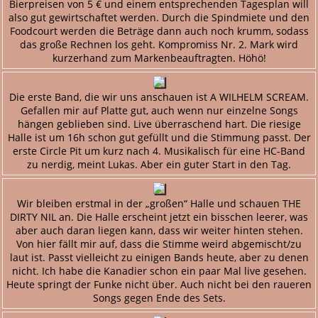
Bierpreisen von 5 € und einem entsprechenden Tagesplan will
also gut gewirtschaftet werden. Durch die Spindmiete und den
Foodcourt werden die Beträge dann auch noch krumm, sodass
das große Rechnen los geht. Kompromiss Nr. 2. Mark wird
kurzerhand zum Markenbeauftragten. Höhö!
Die erste Band, die wir uns anschauen ist A WILHELM SCREAM.
Gefallen mir auf Platte gut, auch wenn nur einzelne Songs
hängen geblieben sind. Live überraschend hart. Die riesige
Halle ist um 16h schon gut gefüllt und die Stimmung passt. Der
erste Circle Pit um kurz nach 4. Musikalisch für eine HC-Band
zu nerdig, meint Lukas. Aber ein guter Start in den Tag.
Wir bleiben erstmal in der „großen“ Halle und schauen THE
DIRTY NIL an. Die Halle erscheint jetzt ein bisschen leerer, was
aber auch daran liegen kann, dass wir weiter hinten stehen.
Von hier fällt mir auf, dass die Stimme weird abgemischt/zu
laut ist. Passt vielleicht zu einigen Bands heute, aber zu denen
nicht. Ich habe die Kanadier schon ein paar Mal live gesehen.
Heute springt der Funke nicht über. Auch nicht bei den raueren
Songs gegen Ende des Sets.