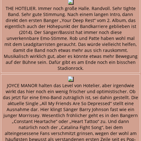
THE HOTELIER. Immer noch große Halle. Randvoll. Sehr tighte
Band. Sehr gute Stimmung. Nach einem langen Intro, dann
direkt den ersten Banger „Your Deep Rest“ vom 2. Album, das
eigentlich auch der Höhepunkt der Bandkarriere geblieben ist
(2014). Der Sänger/Bassist hat immer noch diese
unverkennbare Emo-Stimme. Rob und Patte haben wohl mal
mit dem Leadgitarristen geraucht. Das würde vielleicht helfen,
damit die Band noch etwas mehr aus sich rauskommt.
Musikalisch wirklich gut, aber es könnte etwas mehr Bewegung
auf der Bühne sein. Dafür gibt es am Ende noch ein bisschen
Stadionrock.
JOYCE MANOR halten das Level von Hotelier, aber irgendwie
wirkt das hier noch ein wenig frischer und optimistischer. Ob
das jetzt für eine Emo-Band zuträglich ist, sei dahin gestellt. Die
aktuelle Single „All My Friends Are So Depressed“ stellt eine
Ausnahme dar. Hier klingt Sänger Barry Johnson fast wie ein
junger Morrissey. Wesentlich fröhlicher geht es in den Bangern
„Constant Heartache“ oder „Heart Tattoo“ zu. Und dann
natürlich noch der „Catalina Fight Song“, bei dem
alteingesessene Fans verschmitzt grinsen, wegen der wohl am
häufigsten bewusst als verstandenen ersten Zeile seit es Pop-