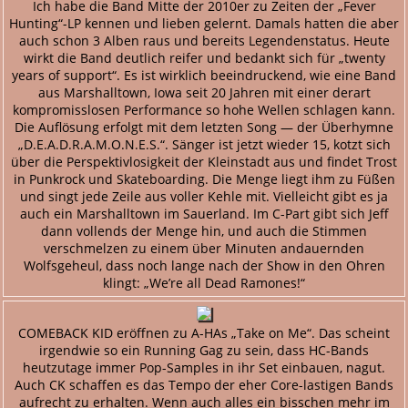
Ich habe die Band Mitte der 2010er zu Zeiten der „Fever
Hunting“-LP kennen und lieben gelernt. Damals hatten die aber
auch schon 3 Alben raus und bereits Legendenstatus. Heute
wirkt die Band deutlich reifer und bedankt sich für „twenty
years of support“. Es ist wirklich beeindruckend, wie eine Band
aus Marshalltown, Iowa seit 20 Jahren mit einer derart
kompromisslosen Performance so hohe Wellen schlagen kann.
Die Auflösung erfolgt mit dem letzten Song — der Überhymne
„D.E.A.D.R.A.M.O.N.E.S.“. Sänger ist jetzt wieder 15, kotzt sich
über die Perspektivlosigkeit der Kleinstadt aus und findet Trost
in Punkrock und Skateboarding. Die Menge liegt ihm zu Füßen
und singt jede Zeile aus voller Kehle mit. Vielleicht gibt es ja
auch ein Marshalltown im Sauerland. Im C-Part gibt sich Jeff
dann vollends der Menge hin, und auch die Stimmen
verschmelzen zu einem über Minuten andauernden
Wolfsgeheul, dass noch lange nach der Show in den Ohren
klingt: „We’re all Dead Ramones!“
COMEBACK KID eröffnen zu A-HAs „Take on Me“. Das scheint
irgendwie so ein Running Gag zu sein, dass HC-Bands
heutzutage immer Pop-Samples in ihr Set einbauen, nagut.
Auch CK schaffen es das Tempo der eher Core-lastigen Bands
aufrecht zu erhalten. Wenn auch alles ein bisschen mehr im