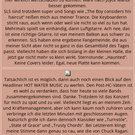
besser gekommen.
SLS sind trotzdem super und Songs wie „The Boy considers his
haircut“ reißen mich aus meiner Trance. Die Keyboarderin
sticht raus, auch wenn oder weil sie nicht so viel zu tun hat.
Mehrmals spielt sie einhändig, dann Luftgitarre. Ach nee, das
ist eine richtige Gitarre, ist von meinem Balkon aus schwer zu
erkennen. SLS haben eine ergebene Fangemeinde, die aus
meiner Sicht aber nicht so ganz in das Gesamtbild des Tages
passt. Vielleicht haben die sich bislang in der kleinen Halle, die
jetzt gar nicht mehr so klein wirkt. Sternstunde: „Haunted“.
Keine Covers leider. Egal, neue Platte kann kommen.
Tatsächlich ist es möglich, dann auch noch einen Blick auf den
Headliner HOT WATER MUSIC zu werfen. Den Post-HC-Vätern ist
es wohl zu verdanken, dass hier heute so viele Bands
zusammengekommen sind. Danke. Trotzdem ist das Konzert
für mich zu spät und zu viel. Vielleicht liegt es an meinem Zeit-
und Kräftemanagement, aber ich kann kaum noch zuhören und
verbringe ich die letzten Minuten mit geschlossenen Augen.
Natürlich gröle ich dann dennoch Klassiker wie „Turnstile“,
„State of Grace“ und „Trusty Chords“. Bei Letzterem klingt
meine Stimme dann genau so rau, wie die von Chuck Ragan.