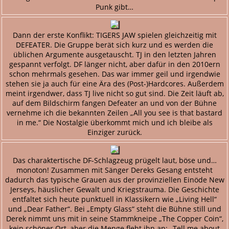
Punk gibt…
Dann der erste Konflikt: TIGERS JAW spielen gleichzeitig mit
DEFEATER. Die Gruppe berät sich kurz und es werden die
üblichen Argumente ausgetauscht. TJ in den letzten Jahren
gespannt verfolgt. DF länger nicht, aber dafür in den 2010ern
schon mehrmals gesehen. Das war immer geil und irgendwie
stehen sie ja auch für eine Ära des (Post-)Hardcores. Außerdem
meint irgendwer, dass TJ live nicht so gut sind. Die Zeit läuft ab,
auf dem Bildschirm fangen Defeater an und von der Bühne
vernehme ich die bekannten Zeilen „All you see is that bastard
in me.“ Die Nostalgie überkommt mich und ich bleibe als
Einziger zurück.
Das charaktertische DF-Schlagzeug prügelt laut, böse und…
monoton! Zusammen mit Sänger Dereks Gesang entsteht
dadurch das typische Grauen aus der provinziellen Einöde New
Jerseys, häuslicher Gewalt und Kriegstrauma. Die Geschichte
entfaltet sich heute punktuell in Klassikern wie „Living Hell“
und „Dear Father“. Bei „Empty Glass“ steht die Bühne still und
Derek nimmt uns mit in seine Stammkneipe „The Copper Coin“,
kein schöner Ort, aber die Menge fleht ihn an: „Tell me about