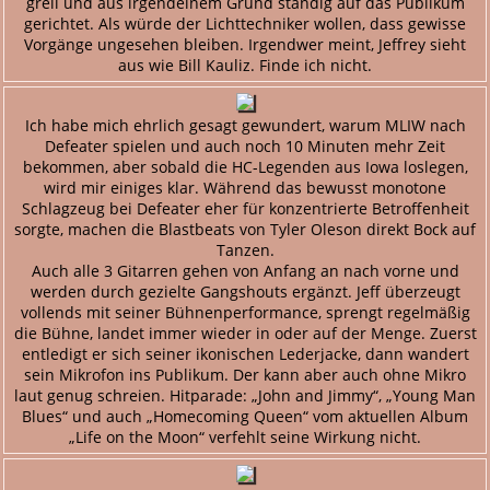
grell und aus irgendeinem Grund ständig auf das Publikum
gerichtet. Als würde der Lichttechniker wollen, dass gewisse
Vorgänge ungesehen bleiben. Irgendwer meint, Jeffrey sieht
aus wie Bill Kauliz. Finde ich nicht.
Ich habe mich ehrlich gesagt gewundert, warum MLIW nach
Defeater spielen und auch noch 10 Minuten mehr Zeit
bekommen, aber sobald die HC-Legenden aus Iowa loslegen,
wird mir einiges klar. Während das bewusst monotone
Schlagzeug bei Defeater eher für konzentrierte Betroffenheit
sorgte, machen die Blastbeats von Tyler Oleson direkt Bock auf
Tanzen.
Auch alle 3 Gitarren gehen von Anfang an nach vorne und
werden durch gezielte Gangshouts ergänzt. Jeff überzeugt
vollends mit seiner Bühnenperformance, sprengt regelmäßig
die Bühne, landet immer wieder in oder auf der Menge. Zuerst
entledigt er sich seiner ikonischen Lederjacke, dann wandert
sein Mikrofon ins Publikum. Der kann aber auch ohne Mikro
laut genug schreien. Hitparade: „John and Jimmy“, „Young Man
Blues“ und auch „Homecoming Queen“ vom aktuellen Album
„Life on the Moon“ verfehlt seine Wirkung nicht.