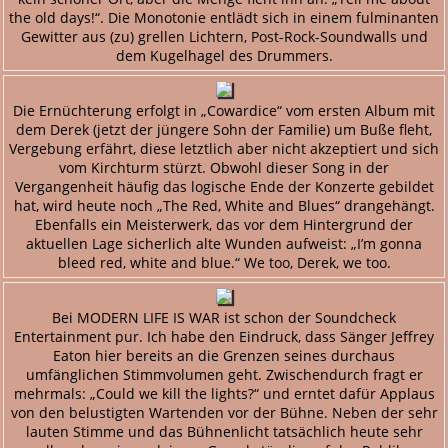
the old days!“. Die Monotonie entlädt sich in einem fulminanten
Gewitter aus (zu) grellen Lichtern, Post-Rock-Soundwalls und
dem Kugelhagel des Drummers.
Die Ernüchterung erfolgt in „Cowardice“ vom ersten Album mit
dem Derek (jetzt der jüngere Sohn der Familie) um Buße fleht,
Vergebung erfährt, diese letztlich aber nicht akzeptiert und sich
vom Kirchturm stürzt. Obwohl dieser Song in der
Vergangenheit häufig das logische Ende der Konzerte gebildet
hat, wird heute noch „The Red, White and Blues“ drangehängt.
Ebenfalls ein Meisterwerk, das vor dem Hintergrund der
aktuellen Lage sicherlich alte Wunden aufweist: „I’m gonna
bleed red, white and blue.“ We too, Derek, we too.
Bei MODERN LIFE IS WAR ist schon der Soundcheck
Entertainment pur. Ich habe den Eindruck, dass Sänger Jeffrey
Eaton hier bereits an die Grenzen seines durchaus
umfänglichen Stimmvolumen geht. Zwischendurch fragt er
mehrmals: „Could we kill the lights?“ und erntet dafür Applaus
von den belustigten Wartenden vor der Bühne. Neben der sehr
lauten Stimme und das Bühnenlicht tatsächlich heute sehr