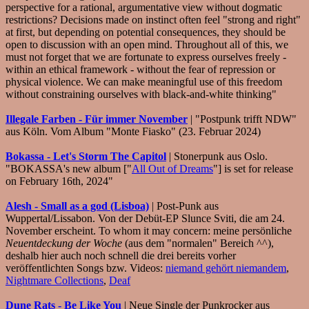
perspective for a rational, argumentative view without dogmatic
restrictions? Decisions made on instinct often feel "strong and right"
at first, but depending on potential consequences, they should be
open to discussion with an open mind. Throughout all of this, we
must not forget that we are fortunate to express ourselves freely -
within an ethical framework - without the fear of repression or
physical violence. We can make meaningful use of this freedom
without constraining ourselves with black-and-white thinking"
Illegale Farben - Für immer November
| "Postpunk trifft NDW"
aus Köln. Vom Album "Monte Fiasko" (23. Februar 2024)
Bokassa - Let's Storm The Capitol
| Stonerpunk aus Oslo.
"BOKASSA's new album ["
All Out of Dreams
"] is set for release
on February 16th, 2024"
Alesh - Small as a god (Lisboa)
| Post-Punk aus
Wuppertal/Lissabon. Von der Debüt-EP Slunce Sviti, die am 24.
November erscheint. To whom it may concern: meine persönliche
Neuentdeckung der Woche
(aus dem "normalen" Bereich ^^),
deshalb hier auch noch schnell die drei bereits vorher
veröffentlichten Songs bzw. Videos:
niemand gehört niemandem
,
Nightmare Collections
,
Deaf
Dune Rats - Be Like You
| Neue Single der Punkrocker aus