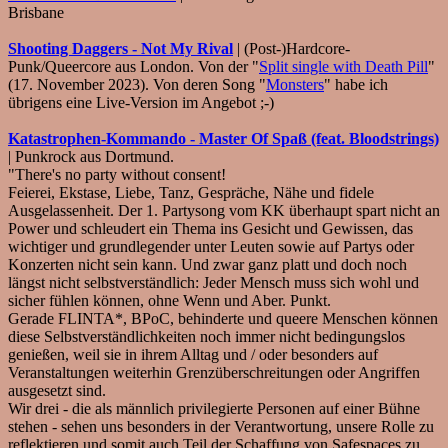
Brisbane
Shooting Daggers - Not My Rival
| (Post-)Hardcore-
Punk/Queercore aus London. Von der "
Split single with Death Pill
"
(17. November 2023). Von deren Song "
Monsters
" habe ich
übrigens eine Live-Version im Angebot ;-)
Katastrophen-Kommando - Master Of Spaß (feat. Bloodstrings)
| Punkrock aus Dortmund.
"There's no party without consent!
Feierei, Ekstase, Liebe, Tanz, Gespräche, Nähe und fidele
Ausgelassenheit. Der 1. Partysong vom KK überhaupt spart nicht an
Power und schleudert ein Thema ins Gesicht und Gewissen, das
wichtiger und grundlegender unter Leuten sowie auf Partys oder
Konzerten nicht sein kann. Und zwar ganz platt und doch noch
längst nicht selbstverständlich: Jeder Mensch muss sich wohl und
sicher fühlen können, ohne Wenn und Aber. Punkt.
Gerade FLINTA*, BPoC, behinderte und queere Menschen können
diese Selbstverständlichkeiten noch immer nicht bedingungslos
genießen, weil sie in ihrem Alltag und / oder besonders auf
Veranstaltungen weiterhin Grenzüberschreitungen oder Angriffen
ausgesetzt sind.
Wir drei - die als männlich privilegierte Personen auf einer Bühne
stehen - sehen uns besonders in der Verantwortung, unsere Rolle zu
reflektieren und somit auch Teil der Schaffung von Safespaces zu