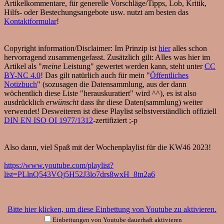
Artikelkommentare, für generelle Vorschläge/Tipps, Lob, Kritik,
Hilfs- oder Bestechungsangebote usw. nutzt am besten das
Kontaktformular
!
Copyright information/Disclaimer: Im Prinzip ist
hier
alles schon
hervorragend zusammengefasst. Zusätzlich gilt: Alles was hier im
Artikel als "
meine
Leistung" gewertet werden kann, steht unter
CC
BY-NC 4.0
! Das gilt natürlich auch für mein "
Öffentliches
Notizbuch
" (sozusagen die Datensammlung, aus der dann
wöchentlich diese Liste "herauskuratiert" wird ^^), es ist also
ausdrücklich
erwünscht
dass ihr diese Daten(sammlung) weiter
verwendet! Desweiteren ist diese Playlist selbstverständlich offiziell
DIN EN ISO OI 1977/1312
-zertifiziert ;-p
Also dann, viel Spaß mit der Wochenplaylist für die KW46 2023!
https://www.youtube.com/playlist?
list=PLlnQ543VQj5H52J3lo7drs8wxH_8tn2a6
Bitte hier klicken, um diese Einbettung von Youtube zu aktivieren.
Einbettungen von Youtube dauerhaft aktivieren