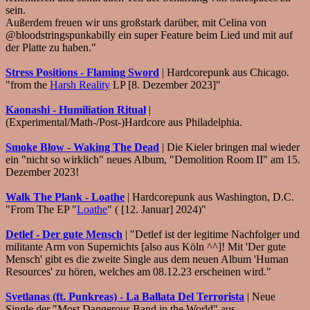
sein.
Außerdem freuen wir uns großstark darüber, mit Celina von
@bloodstringspunkabilly ein super Feature beim Lied und mit auf
der Platte zu haben."
Stress Positions - Flaming Sword
| Hardcorepunk aus Chicago.
"from the
Harsh Reality
LP [8. Dezember 2023]"
Kaonashi - Humiliation Ritual
|
(Experimental/Math-/Post-)Hardcore aus Philadelphia.
Smoke Blow - Waking The Dead
| Die Kieler bringen mal wieder
ein "nicht so wirklich" neues Album, "Demolition Room II" am 15.
Dezember 2023!
Walk The Plank - Loathe
| Hardcorepunk aus Washington, D.C.
"From The EP "
Loathe
" ( [12. Januar] 2024)"
Detlef - Der gute Mensch
| "Detlef ist der legitime Nachfolger und
militante Arm von Supernichts [also aus Köln ^^]! Mit 'Der gute
Mensch' gibt es die zweite Single aus dem neuen Album 'Human
Resources' zu hören, welches am 08.12.23 erscheinen wird."
Svetlanas (ft. Punkreas) - La Ballata Del Terrorista
| Neue
Single der "Most Dangerous Band in the World" aus