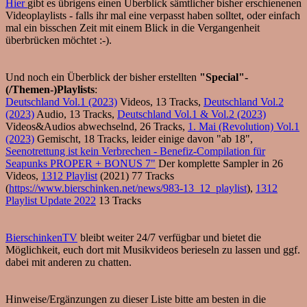
Hier
gibt es übrigens einen Überblick sämtlicher bisher erschienenen
Videoplaylists - falls ihr mal eine verpasst haben solltet, oder einfach
mal ein bisschen Zeit mit einem Blick in die Vergangenheit
überbrücken möchtet :-).
Und noch ein Überblick der bisher erstellten
"Special"-
(/Themen-)Playlists
:
Deutschland Vol.1 (2023)
Videos, 13 Tracks,
Deutschland Vol.2
(2023)
Audio, 13 Tracks,
Deutschland Vol.1 & Vol.2 (2023)
Videos&Audios abwechselnd, 26 Tracks,
1. Mai (Revolution) Vol.1
(2023)
Gemischt, 18 Tracks, leider einige davon "ab 18",
Seenotrettung ist kein Verbrechen - Benefiz-Compilation für
Seapunks PROPER + BONUS 7"
Der komplette Sampler in 26
Videos,
1312 Playlist
(2021) 77 Tracks
(
https://www.bierschinken.net/news/983-13_12_playlist
),
1312
Playlist Update 2022
13 Tracks
BierschinkenTV
bleibt weiter 24/7 verfügbar und bietet die
Möglichkeit, euch dort mit Musikvideos berieseln zu lassen und ggf.
dabei mit anderen zu chatten.
Hinweise/Ergänzungen zu dieser Liste bitte am besten in die