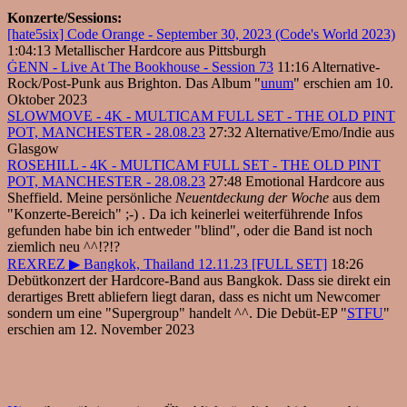
Konzerte/Sessions:
[hate5six] Code Orange - September 30, 2023 (Code's World 2023)
1:04:13 Metallischer Hardcore aus Pittsburgh
ĠENN - Live At The Bookhouse - Session 73
11:16 Alternative-
Rock/Post-Punk aus Brighton. Das Album "
unum
" erschien am 10.
Oktober 2023
SLOWMOVE - 4K - MULTICAM FULL SET - THE OLD PINT
POT, MANCHESTER - 28.08.23
27:32 Alternative/Emo/Indie aus
Glasgow
ROSEHILL - 4K - MULTICAM FULL SET - THE OLD PINT
POT, MANCHESTER - 28.08.23
27:48 Emotional Hardcore aus
Sheffield. Meine persönliche
Neuentdeckung der Woche
aus dem
"Konzerte-Bereich" ;-) . Da ich keinerlei weiterführende Infos
gefunden habe bin ich entweder "blind", oder die Band ist noch
ziemlich neu ^^!?!?
REXREZ ▶ Bangkok, Thailand 12.11.23 [FULL SET]
18:26
Debütkonzert der Hardcore-Band aus Bangkok. Dass sie direkt ein
derartiges Brett abliefern liegt daran, dass es nicht um Newcomer
sondern um eine "Supergroup" handelt ^^. Die Debüt-EP "
STFU
"
erschien am 12. November 2023