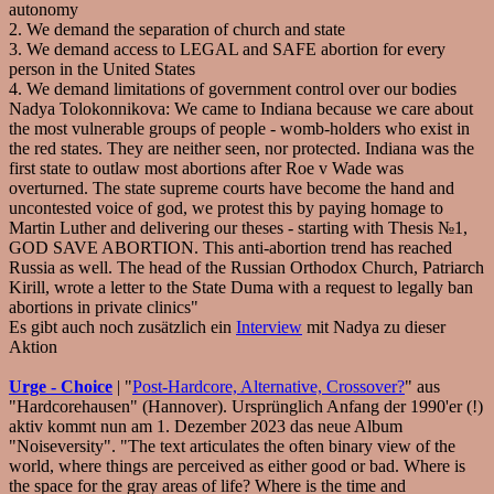
autonomy
2. We demand the separation of church and state
3. We demand access to LEGAL and SAFE abortion for every
person in the United States
4. We demand limitations of government control over our bodies
Nadya Tolokonnikova: We came to Indiana because we care about
the most vulnerable groups of people - womb-holders who exist in
the red states. They are neither seen, nor protected. Indiana was the
first state to outlaw most abortions after Roe v Wade was
overturned. The state supreme courts have become the hand and
uncontested voice of god, we protest this by paying homage to
Martin Luther and delivering our theses - starting with Thesis №1,
GOD SAVE ABORTION. This anti-abortion trend has reached
Russia as well. The head of the Russian Orthodox Church, Patriarch
Kirill, wrote a letter to the State Duma with a request to legally ban
abortions in private clinics"
Es gibt auch noch zusätzlich ein
Interview
mit Nadya zu dieser
Aktion
Urge - Choice
| "
Post-Hardcore, Alternative, Crossover?
" aus
"Hardcorehausen" (Hannover). Ursprünglich Anfang der 1990'er (!)
aktiv kommt nun am 1. Dezember 2023 das neue Album
"Noiseversity". "The text articulates the often binary view of the
world, where things are perceived as either good or bad. Where is
the space for the gray areas of life? Where is the time and