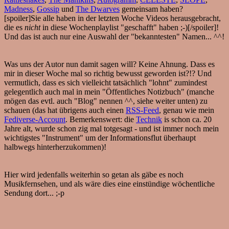
Madness
,
Gossip
und
The Dwarves
gemeinsam haben?
[spoiler]Sie alle haben in der letzten Woche Videos herausgebracht,
die es
nicht
in diese Wochenplaylist "geschafft" haben ;-)[/spoiler]!
Und das ist auch nur eine Auswahl der "bekanntesten" Namen... ^^!
Was uns der Autor nun damit sagen will? Keine Ahnung. Dass es
mir in dieser Woche mal so richtig bewusst geworden ist?!? Und
vermutlich, dass es sich vielleicht tatsächlich "lohnt" zumindest
gelegentlich auch mal in mein "Öffentliches Notizbuch" (manche
mögen das evtl. auch "Blog" nennen ^^, siehe weiter unten) zu
schauen (das hat übrigens auch einen
RSS-Feed
, genau wie mein
Fediverse-Account
. Bemerkenswert: die
Technik
is schon ca. 20
Jahre alt, wurde schon zig mal totgesagt - und ist immer noch mein
wichtigstes "Instrument" um der Informationsflut überhaupt
halbwegs hinterherzukommen)!
Hier wird jedenfalls weiterhin so getan als gäbe es noch
Musikfernsehen, und als wäre dies eine einstündige wöchentliche
Sendung dort... ;-p