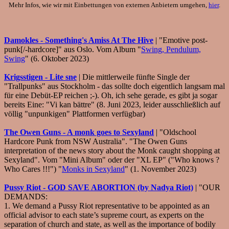
Mehr Infos, wie wir mit Einbettungen von externen Anbietern umgehen,
hier
.
Damokles - Something's Amiss At The Hive
| "Emotive post-
punk[/-hardcore]" aus Oslo. Vom Album "
Swing, Pendulum,
Swing
" (6. Oktober 2023)
Krigsstigen - Lite sne
| Die mittlerweile fünfte Single der
"Trallpunks" aus Stockholm - das sollte doch eigentlich langsam mal
für eine Debüt-EP reichen ;-). Oh, ich sehe gerade, es gibt ja sogar
bereits Eine: "Vi kan bättre" (8. Juni 2023, leider ausschließlich auf
völlig "unpunkigen" Plattformen verfügbar)
The Owen Guns - A monk goes to Sexyland
| "Oldschool
Hardcore Punk from NSW Australia". "The Owen Guns
interpretation of the news story about the Monk caught shopping at
Sexyland". Vom "Mini Album" oder der "XL EP" ("Who knows ?
Who Cares !!!") "
Monks in Sexyland
" (1. November 2023)
Pussy Riot - GOD SAVE ABORTION (by Nadya Riot)
| "OUR
DEMANDS:
1. We demand a Pussy Riot representative to be appointed as an
official advisor to each state’s supreme court, as experts on the
separation of church and state, as well as the importance of bodily