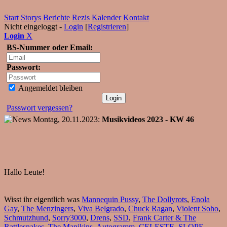
Start
Storys
Berichte
Rezis
Kalender
Kontakt
Nicht eingeloggt -
Login
[
Registrieren
]
Login
X
BS-Nummer oder Email:
Passwort:
Angemeldet bleiben
Passwort vergessen?
Montag, 20.11.2023:
Musikvideos 2023 - KW 46
Hallo Leute!
Wisst ihr eigentlich was
Mannequin Pussy
,
The Dollyrots
,
Enola
Gay
,
The Menzingers
,
Viva Belgrado
,
Chuck Ragan
,
Violent Soho
,
Schmutzhund
,
Sorry3000
,
Drens
,
SSD
,
Frank Carter & The
Rattlesnakes
,
The Manikins
,
Autogramm
,
CELESTE
,
SLOPE
,