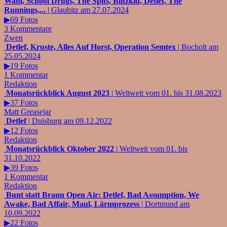
Wahl, School Drugs, The Spits, Blitzkid, Detlef, The
Runnings,...
| Glaubitz am 27.07.2024
▶69 Fotos
3 Kommentare
Zwen
Detlef, Kruste, Alles Auf Horst, Operation Semtex
| Bocholt am
25.05.2024
▶19 Fotos
1 Kommentar
Redaktion
Monatsrückblick August 2023
| Weltweit vom 01. bis 31.08.2023
▶37 Fotos
Matt Greasejar
Detlef
| Duisburg am 09.12.2022
▶12 Fotos
Redaktion
Monatsrückblick Oktober 2022
| Weltweit vom 01. bis
31.10.2022
▶39 Fotos
1 Kommentar
Redaktion
Bunt statt Braun Open Air: Detlef, Bad Assumption, We
Awake, Bad Affair, Maul, Lärmprozess
| Dortmund am
10.09.2022
▶22 Fotos