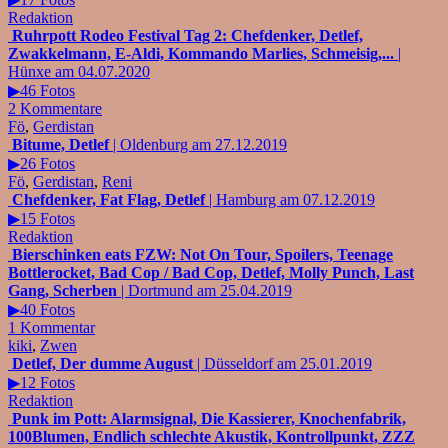
Redaktion
Ruhrpott Rodeo Festival Tag 2: Chefdenker, Detlef,
Zwakkelmann, E-Aldi, Kommando Marlies, Schmeisig,...
|
Hünxe am 04.07.2020
▶46 Fotos
2 Kommentare
Fö
,
Gerdistan
Bitume, Detlef
| Oldenburg am 27.12.2019
▶26 Fotos
Fö
,
Gerdistan
,
Reni
Chefdenker, Fat Flag, Detlef
| Hamburg am 07.12.2019
▶15 Fotos
Redaktion
Bierschinken eats FZW: Not On Tour, Spoilers, Teenage
Bottlerocket, Bad Cop / Bad Cop, Detlef, Molly Punch, Last
Gang, Scherben
| Dortmund am 25.04.2019
▶40 Fotos
1 Kommentar
kiki
,
Zwen
Detlef, Der dumme August
| Düsseldorf am 25.01.2019
▶12 Fotos
Redaktion
Punk im Pott: Alarmsignal, Die Kassierer, Knochenfabrik,
100Blumen, Endlich schlechte Akustik, Kontrollpunkt, ZZZ