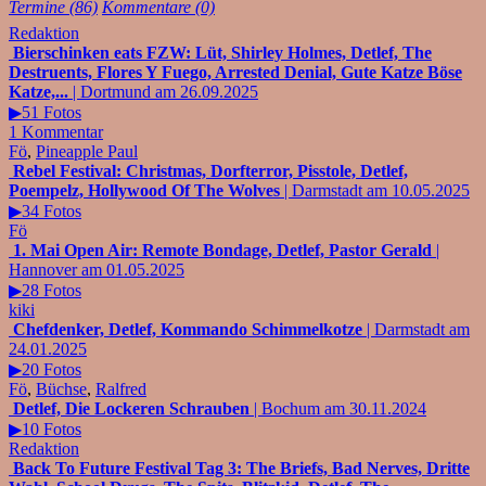
Termine (86)
Kommentare (0)
Redaktion
Bierschinken eats FZW: Lüt, Shirley Holmes, Detlef, The
Destruents, Flores Y Fuego, Arrested Denial, Gute Katze Böse
Katze,...
| Dortmund am 26.09.2025
▶51 Fotos
1 Kommentar
Fö
,
Pineapple Paul
Rebel Festival: Christmas, Dorfterror, Pisstole, Detlef,
Poempelz, Hollywood Of The Wolves
| Darmstadt am 10.05.2025
▶34 Fotos
Fö
1. Mai Open Air: Remote Bondage, Detlef, Pastor Gerald
|
Hannover am 01.05.2025
▶28 Fotos
kiki
Chefdenker, Detlef, Kommando Schimmelkotze
| Darmstadt am
24.01.2025
▶20 Fotos
Fö
,
Büchse
,
Ralfred
Detlef, Die Lockeren Schrauben
| Bochum am 30.11.2024
▶10 Fotos
Redaktion
Back To Future Festival Tag 3: The Briefs, Bad Nerves, Dritte