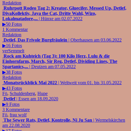
Redaktion
Ruhrpott Rodeo Tag 2: Kreator, Gluecifer, Messed Up, Detlef,
DivaKollektiv, Jaya the Cat, Dritte Wahl, Wizo,
Lokalmatadore,...
| Hünxe am 02.07.2022
▶50 Fotos
1 Kommentar
Redaktion
Detlef, Das Frivole Burgfräulein
| Oberhausen am 03.06.2022
▶16 Fotos
verSemmelt
Rock am Kuhteich (Tag 3): 100 Kilo Herz, Lulu & die
Einhornfarm, March, Sir Reg, Detlef, Dividing Lines, The
Spartanics,...
| Deutzen am 07.05.2022
▶38 Fotos
Redaktion
Monatsrückblick Mai 2022
| Weltweit vom 01. bis 31.05.2022
▶43 Fotos
Fö
,
Schuldenberg
,
Hupe
Detlef
| Essen am 18.09.2020
▶9 Fotos
3 Kommentare
Fö
,
frau wolf
The Sewer Rats, Detlef, Kontrolle, Ni Ju San
| Wermelskirchen
am 22.08.2020
▶17 Fotos