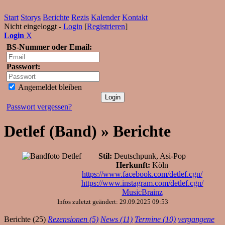
Start
Storys
Berichte
Rezis
Kalender
Kontakt
Nicht eingeloggt -
Login
[
Registrieren
]
Login
X
BS-Nummer oder Email:
Passwort:
Angemeldet bleiben
Passwort vergessen?
Detlef (Band) » Berichte
Stil:
Deutschpunk, Asi-Pop
Herkunft:
Köln
https://www.facebook.com/detlef.cgn/
https://www.instagram.com/detlef.cgn/
MusicBrainz
Infos zuletzt geändert: 29.09.2025 09:53
Berichte (25)
Rezensionen (5)
News (11)
Termine (10)
vergangene