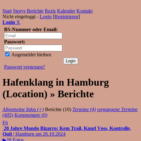
Start
Storys
Berichte
Rezis
Kalender
Kontakt
Nicht eingeloggt -
Login
[
Registrieren
]
Login
X
BS-Nummer oder Email:
Passwort:
Angemeldet bleiben
Passwort vergessen?
Hafenklang in Hamburg
(Location) » Berichte
Allgemeine Infos (+)
Berichte (10)
Termine (4)
vergangene Termine
(405)
Kommentare (0)
Fö
20 Jahre Mondo Bizarro: Kem Trail, Knud Voss, Kontrolle,
Quit
| Hamburg am 26.10.2024
▶28 Fotos