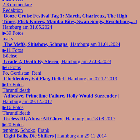
2 Kommentare
Redaktion
Booze Cruise Festival Tag 1: March, Chartreux, The High
Times, Flick Knives, Mamba Bites, Swan Songs, Resolutions,...
|
Hamburg am 31.05.2024
▶39 Fotos
maks
The Meffs, Shitshow, Schnaps
| Hamburg am 31.01.2024
▶11 Fotos
Büchse
Grade 2, Death By Stereo
| Hamburg am 27.03.2023
▶6 Fotos
Fö
,
Gerdistan
,
Reni
Chefdenker, Fat Flag, Detlef
| Hamburg am 07.12.2019
▶15 Fotos
Thruntilldeath
Adhesive, Primetime Failure, Holly Would Surrender
|
Hamburg am 09.12.2017
▶16 Fotos
Thruntilldeath
Useless ID, Above All Glory
| Hamburg am 18.08.2017
▶20 Fotos
tenpints
,
Schoko
,
Frank
Eight Balls, Die Shitlers
| Hamburg am 29.11.2014