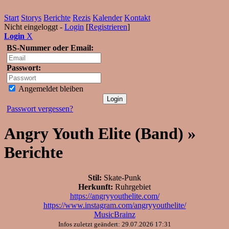
Start
Storys
Berichte
Rezis
Kalender
Kontakt
Nicht eingeloggt -
Login
[
Registrieren
]
Login
X
BS-Nummer oder Email:
Passwort:
Angemeldet bleiben
Passwort vergessen?
Angry Youth Elite (Band) »
Berichte
Stil:
Skate-Punk
Herkunft:
Ruhrgebiet
https://angryyouthelite.com/
https://www.instagram.com/angryyouthelite/
MusicBrainz
Infos zuletzt geändert: 29.07.2026 17:31