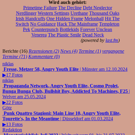
Wird auch gehört:
Primetime Failure
The Decline
Debt Neglector
Nerdlinger
Western Settings
Urethane
Thousand Oaks
Irish Handcuffs
One Hidden Frame
Melonball
Hit The
Switch
No Guidance
Hack The Mainframe
Templeton
Pek
Counterpunch
Bottlekids
Forever Unclean
Venerea
The Plastic Smile
Dead Neck
(powered by
last.fm
)
Berichte (16)
Rezensionen (2)
News (4)
Termine (1)
vergangene
Termine (71)
Kommentare (0)
niklas
Fresse, Metzer 58, Angry Youth Elite
| Münster am 12.10.2024
▶17 Fotos
niklas
Propaganda Network, Angry Youth Elite, Cosmo Prolet,
Bunga Bunga Club, Bullshit Boy, Addicted To Machines, F25
|
Welver am 25.05.2024
▶22 Fotos
Götz
Punk Quattro Stagioni: Main Line 10, Angry Youth Elite,
Tourette's, In the Meantime
| Düsseldorf am 01.03.2024
▶13 Fotos
Redaktion