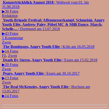
Konzertrückblick August 2018
| Weltweit vom 01. bis
31.08.2018
▶30 Fotos
Redaktion
Youth-Brigade Festival: Affenmesserkampf, Schmeisig, Angry
Youth Elite, Andrew Paley, Pöbel MC & Milli Dance, March,
Schelle,...
| Dortmund am 13.07.2018
▶43 Fotos
1 Kommentar
Zwen
The Bombpops, Angry Youth Elite
| Köln am 16.05.2018
▶14 Fotos
Fö
,
Zwen
Death By Stereo, Angry Youth Elite
| Essen am 15.02.2018
▶20 Fotos
Zwen
Pears, Angry Youth Elite
| Essen am 30.10.2017
▶13 Fotos
Zwen
The Real McKenzies, Angry Youth Elite
| Bochum am
13.05.2017
▶14 Fotos