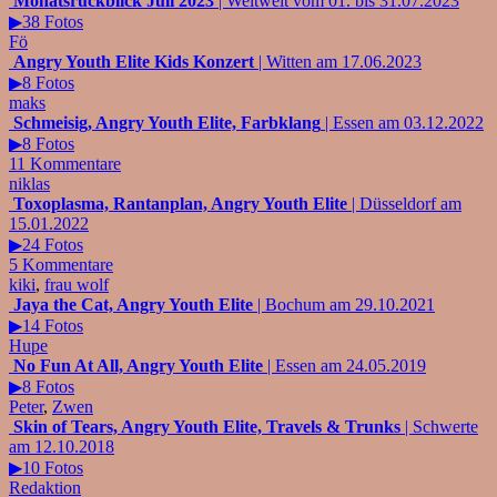
Monatsrückblick Juli 2023
| Weltweit vom 01. bis 31.07.2023
▶38 Fotos
Fö
Angry Youth Elite Kids Konzert
| Witten am 17.06.2023
▶8 Fotos
maks
Schmeisig, Angry Youth Elite, Farbklang
| Essen am 03.12.2022
▶8 Fotos
11 Kommentare
niklas
Toxoplasma, Rantanplan, Angry Youth Elite
| Düsseldorf am
15.01.2022
▶24 Fotos
5 Kommentare
kiki
,
frau wolf
Jaya the Cat, Angry Youth Elite
| Bochum am 29.10.2021
▶14 Fotos
Hupe
No Fun At All, Angry Youth Elite
| Essen am 24.05.2019
▶8 Fotos
Peter
,
Zwen
Skin of Tears, Angry Youth Elite, Travels & Trunks
| Schwerte
am 12.10.2018
▶10 Fotos
Redaktion